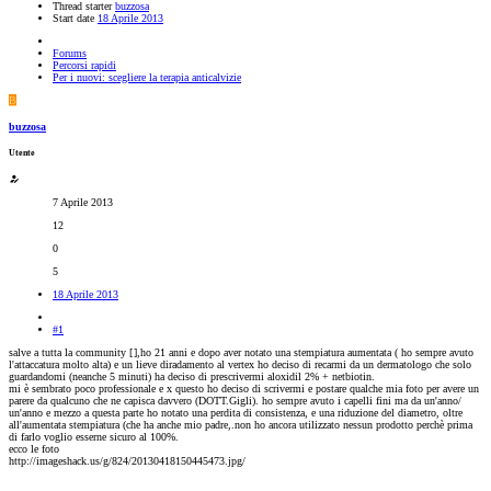
Thread starter
buzzosa
Start date
18 Aprile 2013
Forums
Percorsi rapidi
Per i nuovi: scegliere la terapia anticalvizie
B
buzzosa
Utente
7 Aprile 2013
12
0
5
18 Aprile 2013
#1
salve a tutta la community [
],ho 21 anni e dopo aver notato una stempiatura aumentata ( ho sempre avuto
l'attaccatura molto alta) e un lieve diradamento al vertex ho deciso di recarmi da un dermatologo che solo
guardandomi (neanche 5 minuti) ha deciso di prescrivermi aloxidil 2% + netbiotin.
mi è sembrato poco professionale e x questo ho deciso di scrivermi e postare qualche mia foto per avere un
parere da qualcuno che ne capisca davvero (DOTT.Gigli). ho sempre avuto i capelli fini ma da un'anno/
un'anno e mezzo a questa parte ho notato una perdita di consistenza, e una riduzione del diametro, oltre
all'aumentata stempiatura (che ha anche mio padre,.non ho ancora utilizzato nessun prodotto perchè prima
di farlo voglio esserne sicuro al 100%.
ecco le foto
http://imageshack.us/g/824/20130418150445473.jpg/