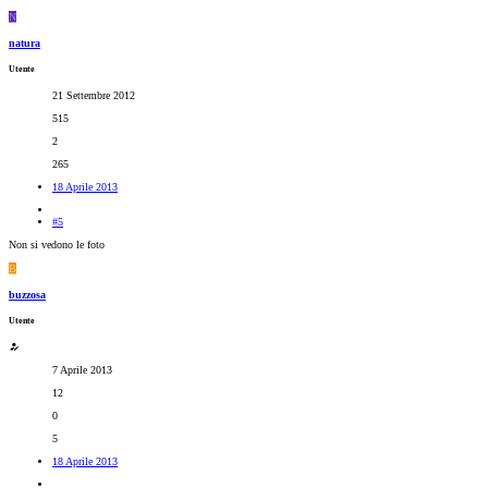
N
natura
Utente
21 Settembre 2012
515
2
265
18 Aprile 2013
#5
Non si vedono le foto
B
buzzosa
Utente
7 Aprile 2013
12
0
5
18 Aprile 2013