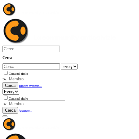
Cerca
Cerca nel titolo
Da:
Cerca
Ricerca avanzata...
Cerca nel titolo
Da:
Cerca
Avanzate...