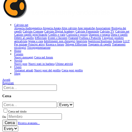
Calvizie.net
Alopecia Androgenetica
Alopecia Areata
Altre calvizie
Aree tematiche
Associazioni
Biologia dei
capelli
Calvizie Comune
Calvizie Digital Academy
Calvizie Femminile
Calvizie TV
Calvizie.net
Canizie capelli grigi/bianchi
Credits e varie
Curiosità e gossip
Diagnosi e terapia
Dieta e capelli
Difetti al capello
Effluvium
Eventi e Incontri
Featured
Forfora e Pidocchi
I migliori prodotti
anticalvizie
Igiene e cura
Infoltimenti non chirurgici
Interviste
Ipertricosi/Irsutismo
Isolinea
LLLT
Per iniziare
Principi attivi
Ricerca e futuro
Telogen Effluvium
Trapianto di capelli
Trattamenti
tricologici
Tricopigmentazione
Home
Forums
Nuovi messaggi
Cerca nel forum
Novità
Nuovi post
Nuovi stati in bacheca
Ultime attività
Utenti
Visitatori attuali
Nuovi post del profilo
Cerca post profilo
Shop
Accedi
Registrati
Cerca
Cerca nel titolo
Da:
Cerca
Ricerca avanzata...