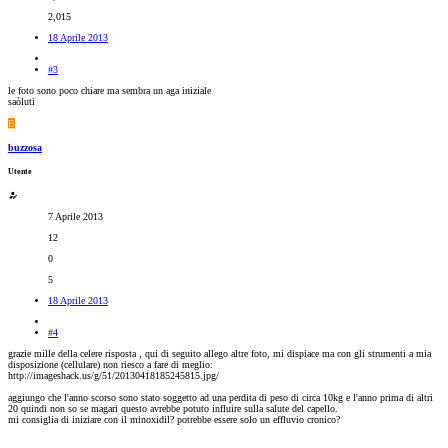
2,015
18 Aprile 2013
#3
le foto sono poco chiare ma sembra un aga iniziale
saòluti
B
buzzosa
Utente
7 Aprile 2013
12
0
5
18 Aprile 2013
#4
grazie mille della celere risposta , qui di seguito allego altre foto, mi dispiace ma con gli strumenti a mia
disposizione (cellulare) non riesco a fare di meglio:
http://imageshack.us/g/51/20130418185245815.jpg/
aggiungo che l'anno scorso sono stato soggetto ad una perdita di peso di circa 10kg e l'anno prima di altri
20 quindi non so se magari questo avrebbe potuto influire sulla salute del capello.
mi consiglia di iniziare con il minoxidil? potrebbe essere solo un effluvio cronico?