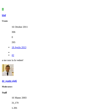
B
blef
Utente
16 Ottobre 2011
306
0
265
18 Aprile 2013
#2
a me non la fa vedere!
dr_paolo gigli
Moderatore
Staff
16 Marzo 2003
31,179
1,391