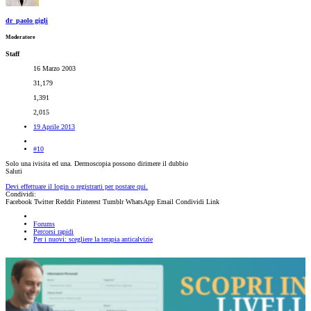
dr_paolo gigli
Moderatore
Staff
16 Marzo 2003
31,179
1,391
2,015
19 Aprile 2013
#10
Solo una ivisita ed una. Dermoscopia possono dirimere il dubbio
Saluti
Devi effettuare il login o registrarti per postare qui.
Condividi:
Facebook
Twitter
Reddit
Pinterest
Tumblr
WhatsApp
Email
Condividi
Link
Forums
Percorsi rapidi
Per i nuovi: scegliere la terapia anticalvizie