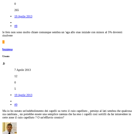
0
265
19 Aprile 2013
#8
le foto non sono molto chiare comunque sembra un 'aga allo stao iniziale con minox al 5% dovresti
risolvere
B
buzzosa
Utente
7 Aprile 2013
12
0
5
19 Aprile 2013
#9
Ma io ho notato un'indebolimento dei capelli su tutto il cuio capelluto , persino al lati sembra che qualcosa
sia cambiata , nn potrebbe essere una semplice carenza che ha reso i capelli così sottilli da far intravedere in
certe zone il cuio capelluto ? O un'effluvio cronico?