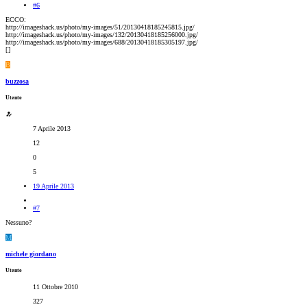
#6
ECCO:
http://imageshack.us/photo/my-images/51/20130418185245815.jpg/
http://imageshack.us/photo/my-images/132/20130418185256000.jpg/
http://imageshack.us/photo/my-images/688/20130418185305197.jpg/
[
]
B
buzzosa
Utente
7 Aprile 2013
12
0
5
19 Aprile 2013
#7
Nessuno?
M
michele giordano
Utente
11 Ottobre 2010
327