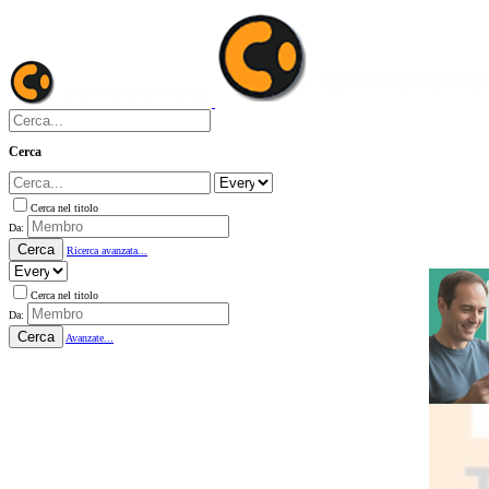
Cerca
Cerca nel titolo
Da:
Cerca
Ricerca avanzata...
Cerca nel titolo
Da:
Cerca
Avanzate...