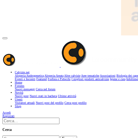
Calvizie.net
Alopecia Androgenetica
Alopecia Areata
Altre calvizie
Aree tematiche
Associazioni
Biologia dei cape
Eventi e Incontri
Featured
Forfora e Pidocchi
I migliori prodotti anticalvizie
Igiene e cura
Infoltime
Home
Forums
Nuovi messaggi
Cerca nel forum
Novità
Nuovi post
Nuovi stati in bacheca
Ultime attività
Utenti
Visitatori attuali
Nuovi post del profilo
Cerca post profilo
Shop
Accedi
Registrati
Cerca