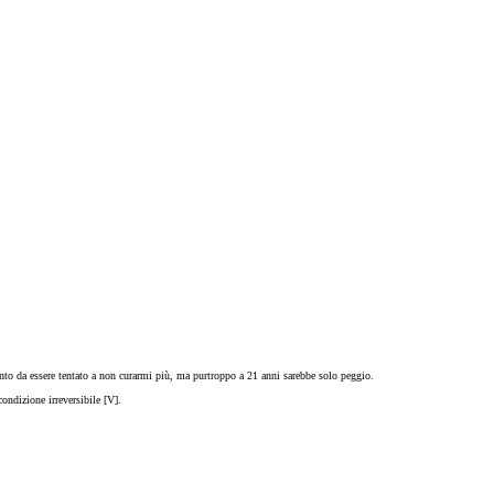
nto da essere tentato a non curarmi più, ma purtroppo a 21 anni sarebbe solo peggio.
ndizione irreversibile [V].