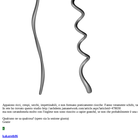
Appaiono ricci, crespi, secchi, impettinabili, e non formano praticamente ciocche. Fanno veramente schifo, ta
In rete ho trovato questo studio http://archderm.jamanetwork.com/article.aspx?articleid=478030
ma non cavandomela molto con l'inglese non sono riuscito a capire granché, se non che probabilmente è una co
Qualcuno ne sa qualcosa? (spero sia la sezione giusta)
Grazie
K
kakaroth86