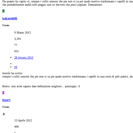
Da quanto ho capito sì, sempre i soliti ormoni che per non si sa per quale motivo trasformano i capelli in una
che probabilmente andrà solo peggio non so davvero che pesci pigliare. Dannazione.
K
kakaroth86
Utente
9 Marzo 2012
3,291
77
915
28 Agosto 2013
#4
foxtròt ha scritto:
sempre i soliti ormoni che per non si sa per quale motivo trasformano i capelli in una sorta di peli pubici, al
Bravo. non avrei saputo dare definizione migliore... purtroppo :S
F
foxtr•t
Utente
13 Aprile 2012
490
1