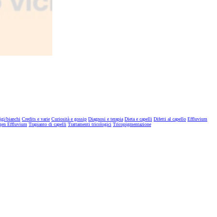
igi/bianchi
Credits e varie
Curiosità e gossip
Diagnosi e terapia
Dieta e capelli
Difetti al capello
Effluvium
gen Effluvium
Trapianto di capelli
Trattamenti tricologici
Tricopigmentazione