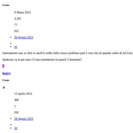
Utente
9 Marzo 2012
3,291
77
915
26 Agosto 2013
#2
Onestamente non so dirti se anch'io soffro dello stesso problema però è vero che da quando soffro di AGA ho no
Qualcuno sa se per caso c'è una correlazione tra questi 2 fenomeni?
F
foxtr•t
Utente
13 Aprile 2012
490
1
265
28 Agosto 2013
#3