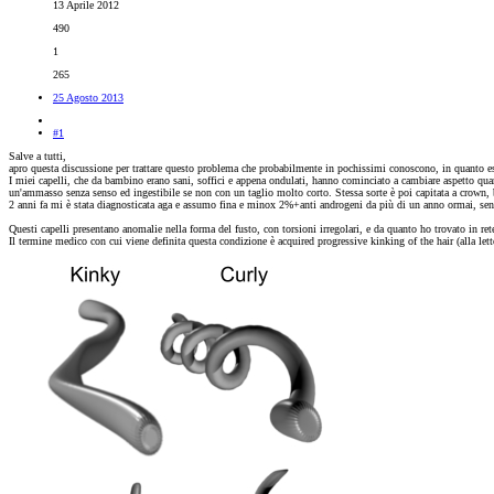
13 Aprile 2012
490
1
265
25 Agosto 2013
#1
Salve a tutti,
apro questa discussione per trattare questo problema che probabilmente in pochissimi conoscono, in quanto e
I miei capelli, che da bambino erano sani, soffici e appena ondulati, hanno cominciato a cambiare aspetto quand
un'ammasso senza senso ed ingestibile se non con un taglio molto corto. Stessa sorte è poi capitata a crown, bu
2 anni fa mi è stata diagnosticata aga e assumo fina e minox 2%+anti androgeni da più di un anno ormai, se
Questi capelli presentano anomalie nella forma del fusto, con torsioni irregolari, e da quanto ho trovato in ret
Il termine medico con cui viene definita questa condizione è acquired progressive kinking of the hair (alla lett