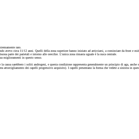
stremamente raro.
o avevo circa 11/12 anni. Quelli della zona superiore hanno iniziato ad arricciarsi, a cominciare da front e mid,
ona parte dei parietali e intorno alle orecchie. L'unica zona rimasta uguale è la nuca centrale.
nza miglioramenti in questo senso.
e la causa sarebbero i soliti androgeni, e questa condizione rappresenta generalmente un principio di aga, anche s
era attorcigliamento dei capelli progressivo acquisito). I capelli presentano la forma che vedete a sinistra in qu