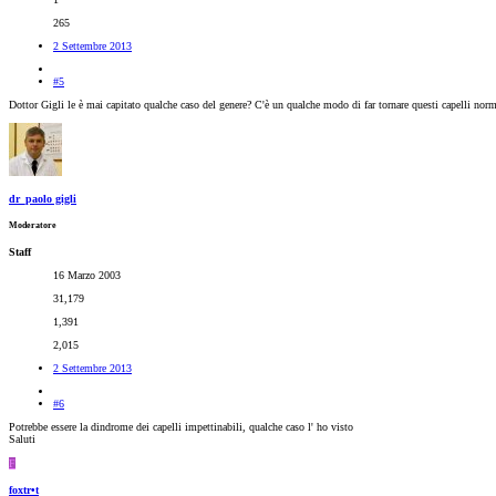
265
2 Settembre 2013
#5
Dottor Gigli le è mai capitato qualche caso del genere? C'è un qualche modo di far tornare questi capelli norm
dr_paolo gigli
Moderatore
Staff
16 Marzo 2003
31,179
1,391
2,015
2 Settembre 2013
#6
Potrebbe essere la dindrome dei capelli impettinabili, qualche caso l' ho visto
Saluti
F
foxtr•t