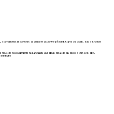
 e rapidamente ad incresparsi ed assumere un aspetto più simile a peli che capelli, fino a diventare
e non sono necessariamente miniaturizzati, anzi alcuni appaiono più spessi e scuri degli altri.
est'immagine