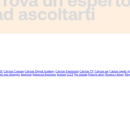
lli
Calvizie Comune
Calvizie Digital Academy
Calvizie Femminile
Calvizie TV
Calvizie.net
Canizie capelli gr
nti non chirurgici
Interviste
Ipertricosi/Irsutismo
Isolinea
LLLT
Per iniziare
Principi attivi
Ricerca e futuro
Telo