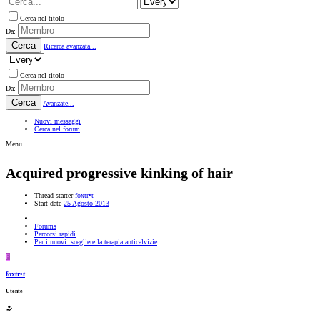
Cerca nel titolo
Da:
Cerca
Ricerca avanzata...
Cerca nel titolo
Da:
Cerca
Avanzate...
Nuovi messaggi
Cerca nel forum
Menu
Acquired progressive kinking of hair
Thread starter
foxtr•t
Start date
25 Agosto 2013
Forums
Percorsi rapidi
Per i nuovi: scegliere la terapia anticalvizie
F
foxtr•t
Utente