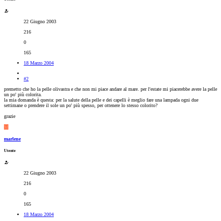
22 Giugno 2003
216
0
165
18 Marzo 2004
#2
premetto che ho la pelle olivastra e che non mi piace andare al mare. per l'estate mi piacerebbe avere la pelle
un po' più colorita.
la mia domanda è questa: per la salute della pelle e dei capelli è meglio fare una lampada ogni due
settimane o prendere il sole un po' più spesso, per ottenere lo stesso colorito?
grazie
M
marlene
Utente
22 Giugno 2003
216
0
165
18 Marzo 2004