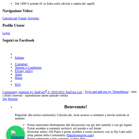
Dal 1999 il portale #1 in Italia sulla calvizie e caduta dei capelli
Navigazione Veloce
Calvizie.net
Forum
Supporto
Profilo Utente
Login
Seguici su Facebook
Italiano
Contattaci
Termini e Condizioni
Privacy policy
Aiuto
Home
RSS
®
Community platform by XenForo
© 2010-2022 XenForo Ltd.
|
Style and add-ons by ThemeHouse
- tutti
i diritti riservati - riproduzione anche parziale vietata
Top
Bottom
Benvenuto!
Registrati alla nostra community Calvizie.net, avrai accesso a contenuti e servizi riservati ai
membri:
Potrai intervenire direttamente alle discussioni con gli altri membri e con gli esperti
Potrai accedere a contenuti esclusivi sul portale e sul forum
Riceverai subito 150 Punti e potrai accedere a sconti esclusivi con la Vip Card sullo
shop partner della Community (
Hairshopeurope.com
)
Potrai partecipare a live, concorsi, e tanto altro