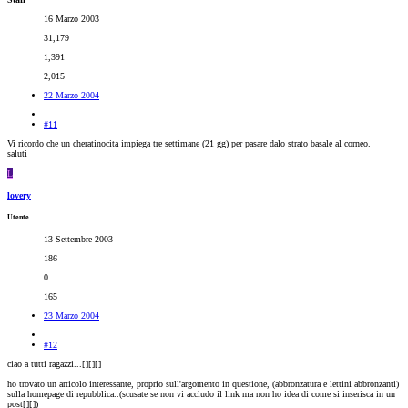
16 Marzo 2003
31,179
1,391
2,015
22 Marzo 2004
#11
Vi ricordo che un cheratinocita impiega tre settimane (21 gg) per pasare dalo strato basale al corneo.
saluti
L
lovery
Utente
13 Settembre 2003
186
0
165
23 Marzo 2004
#12
ciao a tutti ragazzi...[
][
][
]
ho trovato un articolo interessante, proprio sull'argomento in questione, (abbronzatura e lettini abbronzanti)
sulla homepage di repubblica..(scusate se non vi accludo il link ma non ho idea di come si inserisca in un
post[
][
])