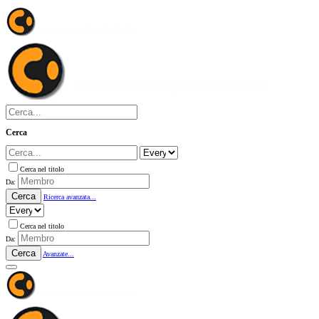
Cerca
Cerca nel titolo
Da:
Cerca
Ricerca avanzata...
Cerca nel titolo
Da:
Cerca
Avanzate...