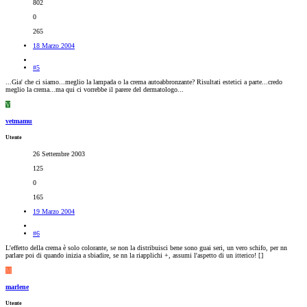
802
0
265
18 Marzo 2004
#5
...Gia' che ci siamo...meglio la lampada o la crema autoabbronzante? Risultati estetici a parte...credo
meglio la crema...ma qui ci vorrebbe il parere del dermatologo...
V
vetmamu
Utente
26 Settembre 2003
125
0
165
19 Marzo 2004
#6
L'effetto della crema è solo colorante, se non la distribuisci bene sono guai seri, un vero schifo, per nn
parlare poi di quando inizia a sbiadire, se nn la riapplichi +, assumi l'aspetto di un itterico! [
]
M
marlene
Utente