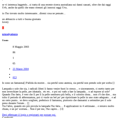
se vi interessa leggetelo...si tratta di una recente ricerca australiana sui danni causati, oltre che dai raggi
Uvb, anche da quelli che erano ritenuti gli innocui raggi Uva..
io l'ho trovato molto interessante...ditemi cosa ne pensate...
un abbraccio a tutti e buona giornata
lovery
U
uruseiyatsura
Utente
8 Maggio 2003
86
1
65
23 Marzo 2004
#13
Io sono un fantasma[
] Pallida da morire... sia perchè sono anemia, sia perchè non prendo sole per scelta [
]
Lampada o sole che sia, i radicali liberi li fanno venire fuori lo stesso... e sinceramente, ci metto tanto per
non invecchiare la pelle, per idratarla.. etc etc.. e poi mi vado a fare la lampada... o ad esporre al sole?
Quando l'ho fatto, è vero che lì per lì la pelle sembrava più bella, e il colorito dona... non c'è che dire... ma
tolto il periodo di abbronzatura, poi ci vuole un bel po' per ripristinare la pelle in uno stato adeguato... e ad
un certo punto.. se devo scegliere, preferisco il fantasma, piuttosto che dannarmi a settembre per il sole
preso durante l'estate... [
]
Tra l'altro, quando ero più piccola la lampada l'ho fatta.... 8 applicazioni in 4 settimane... e restavo molto
chiara, e un po' scottata... Non è per me, l'ho capito... [:I]
Devi effettuare il login o registrarti per postare qui.
Condividi: