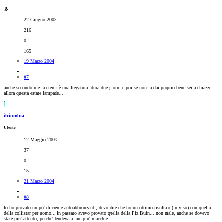
22 Giugno 2003
216
0
165
19 Marzo 2004
#7
anche secondo me la crema è una fregatura: dura due giorni e poi se non la dai proprio bene sei a chiazze.
allora questa estate lampade...
I
ilciumbia
Utente
12 Maggio 2003
37
0
15
21 Marzo 2004
#8
Io ho provato un po' di creme autoabbronzanti, devo dire che ho un ottimo risultato (in viso) con quella
della collistar per uomo... In passato avevo provato quella della Piz Buin... non male, anche se dovevo
stare piu' attento, perche' tendeva a fare piu' macchie.