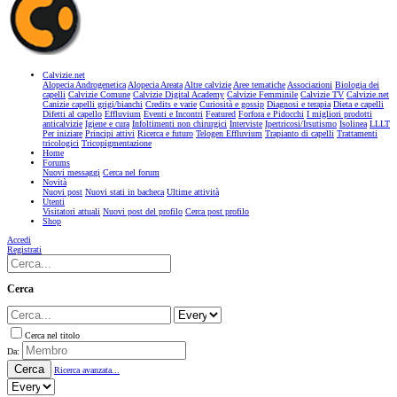
Calvizie.net
Alopecia Androgenetica
Alopecia Areata
Altre calvizie
Aree tematiche
Associazioni
Biologia dei
capelli
Calvizie Comune
Calvizie Digital Academy
Calvizie Femminile
Calvizie TV
Calvizie.net
Canizie capelli grigi/bianchi
Credits e varie
Curiosità e gossip
Diagnosi e terapia
Dieta e capelli
Difetti al capello
Effluvium
Eventi e Incontri
Featured
Forfora e Pidocchi
I migliori prodotti
anticalvizie
Igiene e cura
Infoltimenti non chirurgici
Interviste
Ipertricosi/Irsutismo
Isolinea
LLLT
Per iniziare
Principi attivi
Ricerca e futuro
Telogen Effluvium
Trapianto di capelli
Trattamenti
tricologici
Tricopigmentazione
Home
Forums
Nuovi messaggi
Cerca nel forum
Novità
Nuovi post
Nuovi stati in bacheca
Ultime attività
Utenti
Visitatori attuali
Nuovi post del profilo
Cerca post profilo
Shop
Accedi
Registrati
Cerca
Cerca nel titolo
Da:
Cerca
Ricerca avanzata...