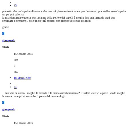
#3
premetto che ho la pelle olivastra e che non mi piace andare al mare. per l'estate mi piacerebbe avere la pelle
un po' più colorita.
la mia domanda è questa: per la salute della pelle e dei capelli è meglio fare una lampada ogni due
settimane o prendere il sole un po' più spesso, per ottenere lo stesso colorito?
grazie
G
giampaolo
Utente
15 Ottobre 2003
802
0
265
18 Marzo 2004
#4
...Gia' che ci siamo...meglio la lamada o la crema autoabbronzante? Risultati estetici a parte...credo meglio
la crema...ma qui ci vorrebbe il parere del dermatologo...
G
giampaolo
Utente
15 Ottobre 2003