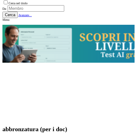
Cerca nel titolo
Da:
Cerca
Avanzate...
Menu
abbronzatura (per i doc)