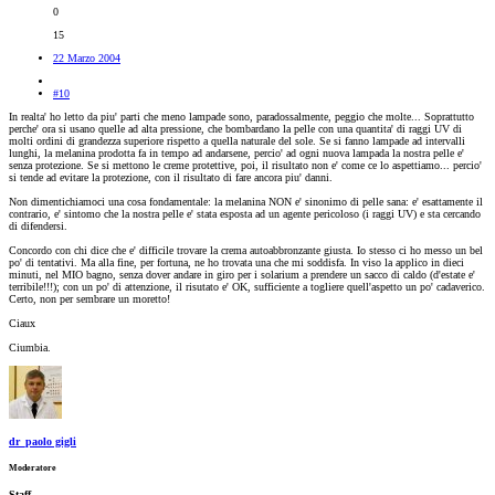
0
15
22 Marzo 2004
#10
In realta' ho letto da piu' parti che meno lampade sono, paradossalmente, peggio che molte... Soprattutto
perche' ora si usano quelle ad alta pressione, che bombardano la pelle con una quantita' di raggi UV di
molti ordini di grandezza superiore rispetto a quella naturale del sole. Se si fanno lampade ad intervalli
lunghi, la melanina prodotta fa in tempo ad andarsene, percio' ad ogni nuova lampada la nostra pelle e'
senza protezione. Se si mettono le creme protettive, poi, il risultato non e' come ce lo aspettiamo... percio'
si tende ad evitare la protezione, con il risultato di fare ancora piu' danni.
Non dimentichiamoci una cosa fondamentale: la melanina NON e' sinonimo di pelle sana: e' esattamente il
contrario, e' sintomo che la nostra pelle e' stata esposta ad un agente pericoloso (i raggi UV) e sta cercando
di difendersi.
Concordo con chi dice che e' difficile trovare la crema autoabbronzante giusta. Io stesso ci ho messo un bel
po' di tentativi. Ma alla fine, per fortuna, ne ho trovata una che mi soddisfa. In viso la applico in dieci
minuti, nel MIO bagno, senza dover andare in giro per i solarium a prendere un sacco di caldo (d'estate e'
terribile!!!); con un po' di attenzione, il risutato e' OK, sufficiente a togliere quell'aspetto un po' cadaverico.
Certo, non per sembrare un moretto!
Ciaux
Ciumbia.
dr_paolo gigli
Moderatore
Staff