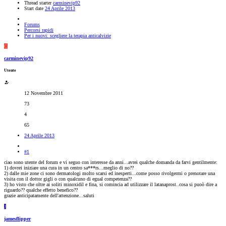
Thread starter
carminevip92
Start date
24 Aprile 2013
Forums
Percorsi rapidi
Per i nuovi: scegliere la terapia anticalvizie
C
carminevip92
Utente
12 Novembre 2011
73
4
65
24 Aprile 2013
#1
ciao sono utente del forum e vi seguo con interesse da anni...avrei qualche domanda da farvi gentilmente:
1) dovrei iniziare una cura in un centro sa***rs...meglio di no??
2) dalle mie zone ci sono dermatologi molto scarsi ed inesperti...come posso rivolgermi o prenotare una
visita con il dottor gigli o con qualcuno di egual competenza??
3) ho visto che oltre ai soliti minoxidil e fina, si comincia ad utilizzare il latanaprost..cosa si puoò dire a
riguardo?? qualche effetto benefico??
grazie anticipatamente dell'attenzione...saluti
J
jamesflipper