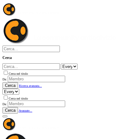
Cerca
Cerca nel titolo
Da:
Cerca
Ricerca avanzata...
Cerca nel titolo
Da:
Cerca
Avanzate...