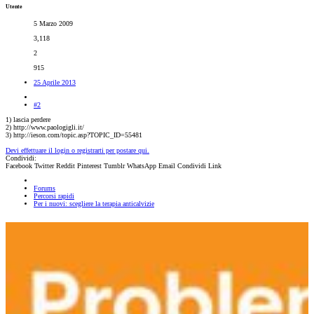
Utente
5 Marzo 2009
3,118
2
915
25 Aprile 2013
#2
1) lascia perdere
2) http://www.paologigli.it/
3) http://ieson.com/topic.asp?TOPIC_ID=55481
Devi effettuare il login o registrarti per postare qui.
Condividi:
Facebook
Twitter
Reddit
Pinterest
Tumblr
WhatsApp
Email
Condividi
Link
Forums
Percorsi rapidi
Per i nuovi: scegliere la terapia anticalvizie