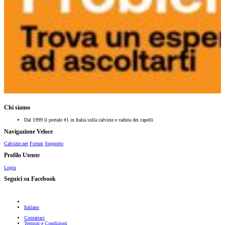
Chi siamo
Dal 1999 il portale #1 in Italia sulla calvizie e caduta dei capelli
Navigazione Veloce
Calvizie.net
Forum
Supporto
Profilo Utente
Login
Seguici su Facebook
Italiano
Contattaci
Termini e Condizioni