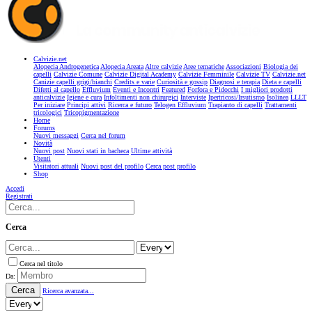
Calvizie.net
Alopecia Androgenetica
Alopecia Areata
Altre calvizie
Aree tematiche
Associazioni
Biologia dei
capelli
Calvizie Comune
Calvizie Digital Academy
Calvizie Femminile
Calvizie TV
Calvizie.net
Canizie capelli grigi/bianchi
Credits e varie
Curiosità e gossip
Diagnosi e terapia
Dieta e capelli
Difetti al capello
Effluvium
Eventi e Incontri
Featured
Forfora e Pidocchi
I migliori prodotti
anticalvizie
Igiene e cura
Infoltimenti non chirurgici
Interviste
Ipertricosi/Irsutismo
Isolinea
LLLT
Per iniziare
Principi attivi
Ricerca e futuro
Telogen Effluvium
Trapianto di capelli
Trattamenti
tricologici
Tricopigmentazione
Home
Forums
Nuovi messaggi
Cerca nel forum
Novità
Nuovi post
Nuovi stati in bacheca
Ultime attività
Utenti
Visitatori attuali
Nuovi post del profilo
Cerca post profilo
Shop
Accedi
Registrati
Cerca
Cerca nel titolo
Da:
Cerca
Ricerca avanzata...