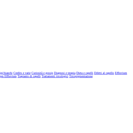
igi/bianchi
Credits e varie
Curiosità e gossip
Diagnosi e terapia
Dieta e capelli
Difetti al capello
Effluvium
gen Effluvium
Trapianto di capelli
Trattamenti tricologici
Tricopigmentazione