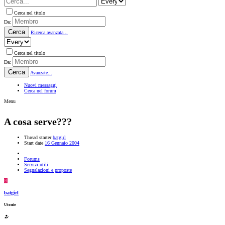
Cerca nel titolo
Da:
Cerca
Ricerca avanzata...
Cerca nel titolo
Da:
Cerca
Avanzate...
Nuovi messaggi
Cerca nel forum
Menu
A cosa serve???
Thread starter
batgirl
Start date
16 Gennaio 2004
Forums
Servizi utili
Segnalazioni e proposte
B
batgirl
Utente