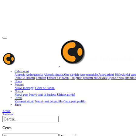
Calvizie.net
Alopecia Androgenetica
Alopecia Areata
Altre calvizie
Aree tematiche
Associazioni
Biologia dei cape
Eventi e Incontri
Featured
Forfora e Pidocchi
I migliori prodotti anticalvizie
Igiene e cura
Infoltime
Home
Forums
Nuovi messaggi
Cerca nel forum
Novità
Nuovi post
Nuovi stati in bacheca
Ultime attività
Utenti
Visitatori attuali
Nuovi post del profilo
Cerca post profilo
Shop
Accedi
Registrati
Cerca