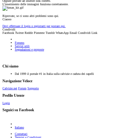
Oppure provate ad inserire link corretti.
L'inserimento delle immagini funziona correttamente.
Riprovate, se ci sono altri problemi sono qui.
Ciaooo
Devi effettuare il login o registrarti per postare qui.
Condividi:
Facebook
Twitter
Reddit
Pinterest
Tumblr
WhatsApp
Email
Condividi
Link
Forums
Servizi utili
Segnalazioni e proposte
Chi siamo
Dal 1999 il portale #1 in Italia sulla calvizie e caduta dei capelli
Navigazione Veloce
Calvizie.net
Forum
Supporto
Profilo Utente
Login
Seguici su Facebook
Italiano
Contattaci
Termini e Condizioni