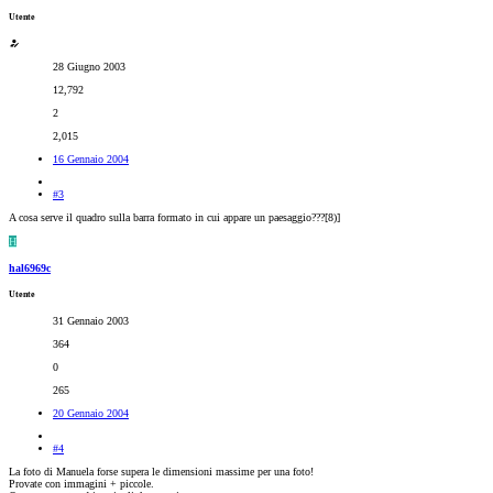
Utente
28 Giugno 2003
12,792
2
2,015
16 Gennaio 2004
#3
A cosa serve il quadro sulla barra formato in cui appare un paesaggio???[8)]
H
hal6969c
Utente
31 Gennaio 2003
364
0
265
20 Gennaio 2004
#4
La foto di Manuela forse supera le dimensioni massime per una foto!
Provate con immagini + piccole.