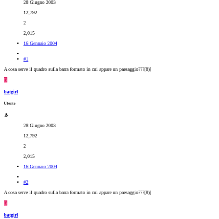
28 Giugno 2003
12,792
2
2,015
16 Gennaio 2004
#1
A cosa serve il quadro sulla barra formato in cui appare un paesaggio???[8)]
B
batgirl
Utente
28 Giugno 2003
12,792
2
2,015
16 Gennaio 2004
#2
A cosa serve il quadro sulla barra formato in cui appare un paesaggio???[8)]
B
batgirl