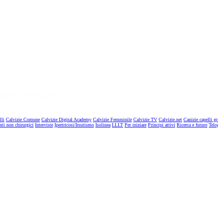
lli
Calvizie Comune
Calvizie Digital Academy
Calvizie Femminile
Calvizie TV
Calvizie.net
Canizie capelli gr
nti non chirurgici
Interviste
Ipertricosi/Irsutismo
Isolinea
LLLT
Per iniziare
Principi attivi
Ricerca e futuro
Telo