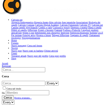
Calvizie.net
Alopecia Androgenetica
Alopecia Areata
Altre calvizie
Aree tematiche
Associazioni
Biologia dei
capelli
Calvizie Comune
Calvizie Digital Academy
Calvizie Femminile
Calvizie TV
Calvizie.net
Canizie capelli grigi/bianchi
Credits e varie
Curiosità e gossip
Diagnosi e terapia
Dieta e capelli
Difetti al capello
Effluvium
Eventi e Incontri
Featured
Forfora e Pidocchi
I migliori prodotti
anticalvizie
Igiene e cura
Infoltimenti non chirurgici
Interviste
Ipertricosi/Irsutismo
Isolinea
LLLT
Per iniziare
Principi attivi
Ricerca e futuro
Telogen Effluvium
Trapianto di capelli
Trattamenti
tricologici
Tricopigmentazione
Home
Forums
Nuovi messaggi
Cerca nel forum
Novità
Nuovi post
Nuovi stati in bacheca
Ultime attività
Utenti
Visitatori attuali
Nuovi post del profilo
Cerca post profilo
Shop
Accedi
Registrati
Cerca
Cerca nel titolo
Da:
Cerca
Ricerca avanzata...