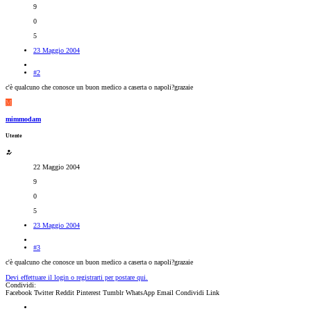
9
0
5
23 Maggio 2004
#2
c'è qualcuno che conosce un buon medico a caserta o napoli?grazaie
M
mimmodam
Utente
22 Maggio 2004
9
0
5
23 Maggio 2004
#3
c'è qualcuno che conosce un buon medico a caserta o napoli?grazaie
Devi effettuare il login o registrarti per postare qui.
Condividi:
Facebook
Twitter
Reddit
Pinterest
Tumblr
WhatsApp
Email
Condividi
Link