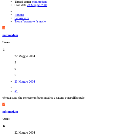
Thread starter
mimmodam
Start date
23 Maggio 2004
Forums
Servizi utili
Trova l'esperto e farmacie
M
mimmodam
Utente
22 Maggio 2004
9
0
5
23 Maggio 2004
#1
c'è qualcuno che conosce un buon medico a caserta o napoli?grazaie
M
mimmodam
Utente
22 Maggio 2004