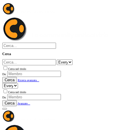
Cerca
Cerca nel titolo
Da:
Cerca
Ricerca avanzata...
Cerca nel titolo
Da:
Cerca
Avanzate...