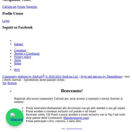
Calvizie.net
Forum
Supporto
Profilo Utente
Login
Seguici su Facebook
Italiano
Contattaci
Termini e Condizioni
Privacy policy
Aiuto
Home
RSS
®
Community platform by XenForo
© 2010-2022 XenForo Ltd.
|
Style and add-ons by ThemeHouse
- tutti
i diritti riservati - riproduzione anche parziale vietata
Top
Bottom
Benvenuto!
Registrati alla nostra community Calvizie.net, avrai accesso a contenuti e servizi riservati ai
membri:
Potrai intervenire direttamente alle discussioni con gli altri membri e con gli esperti
Potrai accedere a contenuti esclusivi sul portale e sul forum
Riceverai subito 150 Punti e potrai accedere a sconti esclusivi con la Vip Card sullo
shop partner della Community (
Hairshopeurope.com
)
Potrai partecipare a live, concorsi, e tanto altro
Registrati Subito