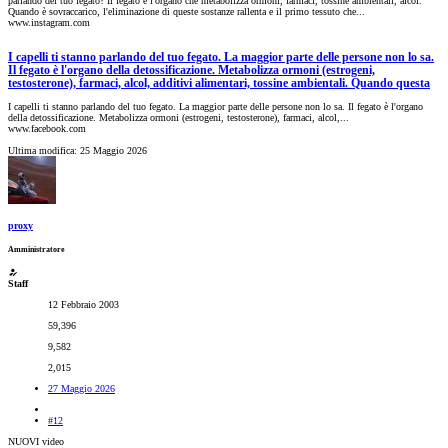
parlando del tuo fegato? Il fegato è l'organo che metabolizza ormoni, farmaci, tossine ambientali, alcol.
Quando è sovraccarico, l'eliminazione di queste sostanze rallenta e il primo tessuto che...
www.instagram.com
I capelli ti stanno parlando del tuo fegato. La maggior parte delle persone non lo sa.
Il fegato è l'organo della detossificazione. Metabolizza ormoni (estrogeni,
testosterone), farmaci, alcol, additivi alimentari, tossine ambientali. Quando questa
I capelli ti stanno parlando del tuo fegato. La maggior parte delle persone non lo sa. Il fegato è l'organo
della detossificazione. Metabolizza ormoni (estrogeni, testosterone), farmaci, alcol,...
www.facebook.com
Ultima modifica:
25 Maggio 2026
proxy
Amministratore
Staff
12 Febbraio 2003
59,396
9,582
2,015
27 Maggio 2026
#12
NUOVI video