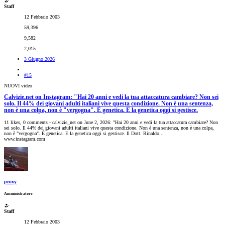
Staff
12 Febbraio 2003
59,396
9,582
2,015
3 Giugno 2026
#15
NUOVI video
Calvizie.net on Instagram: "Hai 20 anni e vedi la tua attaccatura cambiare? Non sei
solo. Il 44% dei giovani adulti italiani vive questa condizione. Non è una sentenza,
non è una colpa, non è "vergogna". È genetica. E la genetica oggi si gestisce.
11 likes, 0 comments - calvizie_net on June 2, 2026: "Hai 20 anni e vedi la tua attaccatura cambiare? Non
sei solo. Il 44% dei giovani adulti italiani vive questa condizione. Non è una sentenza, non è una colpa,
non è "vergogna". È genetica. E la genetica oggi si gestisce. Il Dott. Rinaldo...
www.instagram.com
proxy
Amministratore
Staff
12 Febbraio 2003