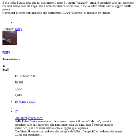
Bella l'idea l'unica cosa che mi fa storcere il naso è il nome "calvizie", ormai è associato solo agli ignoranti
che non sanno cosa sia l'aga, non è neanche medico-scientifico, a me fa salire rabbia solo a leggere quella
parola
Cambierei il nome con qualcosa che comprende AGA o "alopecia" o qualcosa del genere
Reazioni:
proxy
proxy
Amministratore
Staff
12 Febbraio 2003
59,396
9,582
2,015
19 Maggio 2026
#7
into_theabyss999 dice:
Bella l'idea l'unica cosa che mi fa storcere il naso è il nome "calvizie", ormai è
associato solo agli ignoranti che non sanno cosa sia l'aga, non è neanche medico-
scientifico, a me fa salire rabbia solo a leggere quella parola
Cambierei il nome con qualcosa che comprende AGA o "alopecia" o qualcosa del genere
Clicca per espandere...