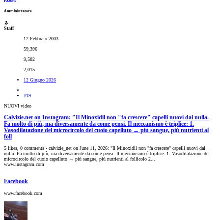
Amministratore
Staff
12 Febbraio 2003
59,396
9,582
2,015
12 Giugno 2026
#19
NUOVI video
Calvizie.net on Instagram: "Il Minoxidil non "fa crescere" capelli nuovi dal nulla.
Fa molto di più, ma diversamente da come pensi. Il meccanismo è triplice: 1.
Vasodilatazione del microcircolo del cuoio capelluto → più sangue, più nutrienti al
foll
5 likes, 0 comments - calvizie_net on June 11, 2026: "Il Minoxidil non "fa crescere" capelli nuovi dal
nulla. Fa molto di più, ma diversamente da come pensi. Il meccanismo è triplice: 1. Vasodilatazione del
microcircolo del cuoio capelluto → più sangue, più nutrienti al follicolo 2...
www.instagram.com
Facebook
www.facebook.com