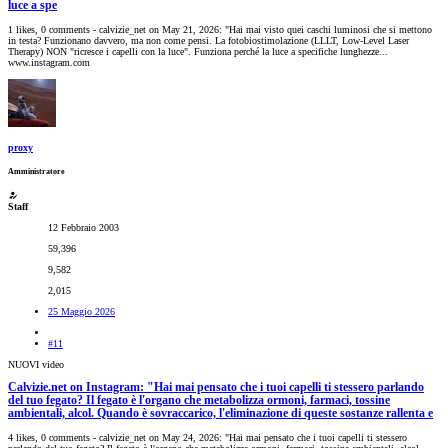
luce a spe
1 likes, 0 comments - calvizie_net on May 21, 2026: "Hai mai visto quei caschi luminosi che si mettono
in testa? Funzionano davvero, ma non come pensi. La fotobiostimolazione (LLLT, Low-Level Laser
Therapy) NON "ricresce i capelli con la luce". Funziona perché la luce a specifiche lunghezze...
www.instagram.com
proxy
Amministratore
Staff
12 Febbraio 2003
59,396
9,582
2,015
25 Maggio 2026
#11
NUOVI video
Calvizie.net on Instagram: "Hai mai pensato che i tuoi capelli ti stessero parlando
del tuo fegato? Il fegato è l'organo che metabolizza ormoni, farmaci, tossine
ambientali, alcol. Quando è sovraccarico, l'eliminazione di queste sostanze rallenta e
4 likes, 0 comments - calvizie_net on May 24, 2026: "Hai mai pensato che i tuoi capelli ti stessero