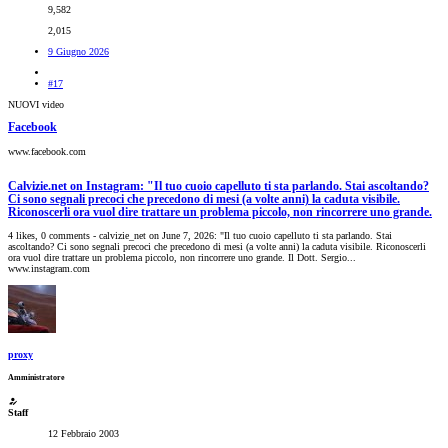
9,582
2,015
9 Giugno 2026
#17
NUOVI video
Facebook
www.facebook.com
Calvizie.net on Instagram: "Il tuo cuoio capelluto ti sta parlando. Stai ascoltando?
Ci sono segnali precoci che precedono di mesi (a volte anni) la caduta visibile.
Riconoscerli ora vuol dire trattare un problema piccolo, non rincorrere uno grande.
4 likes, 0 comments - calvizie_net on June 7, 2026: "Il tuo cuoio capelluto ti sta parlando. Stai
ascoltando? Ci sono segnali precoci che precedono di mesi (a volte anni) la caduta visibile. Riconoscerli
ora vuol dire trattare un problema piccolo, non rincorrere uno grande. Il Dott. Sergio...
www.instagram.com
proxy
Amministratore
Staff
12 Febbraio 2003