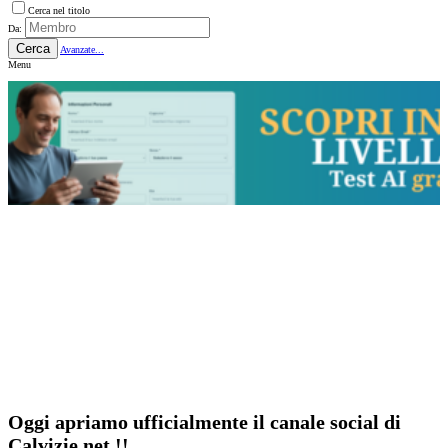
Cerca nel titolo
Da:
Cerca
Avanzate...
Menu
Oggi apriamo ufficialmente il canale social di
Calvizie.net !!