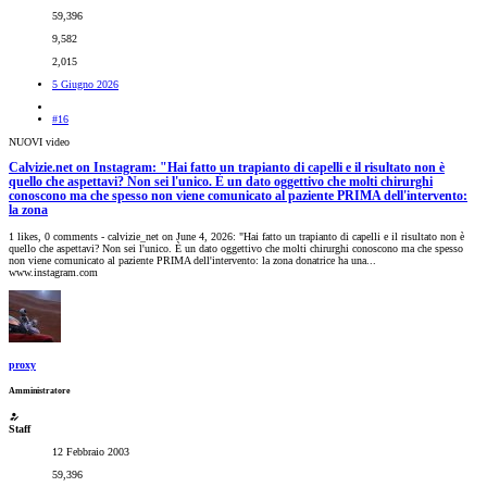
59,396
9,582
2,015
5 Giugno 2026
#16
NUOVI video
Calvizie.net on Instagram: "Hai fatto un trapianto di capelli e il risultato non è
quello che aspettavi? Non sei l'unico. È un dato oggettivo che molti chirurghi
conoscono ma che spesso non viene comunicato al paziente PRIMA dell'intervento:
la zona
1 likes, 0 comments - calvizie_net on June 4, 2026: "Hai fatto un trapianto di capelli e il risultato non è
quello che aspettavi? Non sei l'unico. È un dato oggettivo che molti chirurghi conoscono ma che spesso
non viene comunicato al paziente PRIMA dell'intervento: la zona donatrice ha una...
www.instagram.com
proxy
Amministratore
Staff
12 Febbraio 2003
59,396