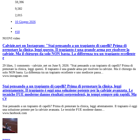
59,396
9,582
2,015
10 Giugno 2026
#18
NUOVI video
Calvizie.net on Instagram: "Stai pensando a un trapianto di capelli? Prima di
prenotare la clinica, leggi questo. Il trapianto è una grande arma per risolvere la
calvizie. Ma il chirurgo da solo NON basta. La differenza tra un trapianto eccellente
e
29 likes, 1 comments - calvizie_net on June 9, 2026: "Stai pensando a un trapianto di capelli? Prima di
prenotare la clinica, leggi questo. Il trapianto è una grande arma per risolvere la calvizie. Ma il chirurgo da
solo NON basta. La differenza tra un trapianto eccellente e uno mediocre passa...
www.instagram.com
Stai pensando a un trapianto di capelli? Prima di prenotare la clinica, leggi
attentamente. Il trapianto è oggi una soluzione potente per la calvizie avanzata. Le
tecniche FUE moderne danno risultati sorprendenti, in tempi sempre più rapidi. Ma
c'è
Stai pensando a un trapianto di capelli? Prima di prenotare la clinica, leggi attentamente. Il trapianto è oggi
una soluzione potente per la calvizie avanzata. Le tecniche FUE moderne danno...
www.facebook.com
proxy