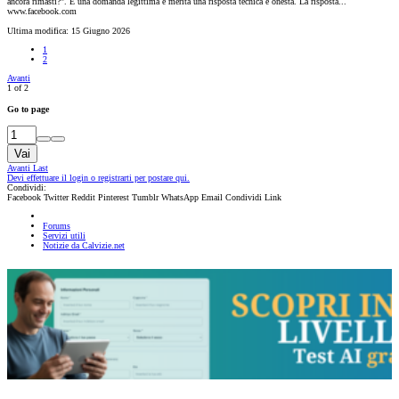
ancora rimasti?". È una domanda legittima e merita una risposta tecnica e onesta. La risposta...
www.facebook.com
Ultima modifica:
15 Giugno 2026
1
2
Avanti
1 of 2
Go to page
Vai
Avanti
Last
Devi effettuare il login o registrarti per postare qui.
Condividi:
Facebook
Twitter
Reddit
Pinterest
Tumblr
WhatsApp
Email
Condividi
Link
Forums
Servizi utili
Notizie da Calvizie.net