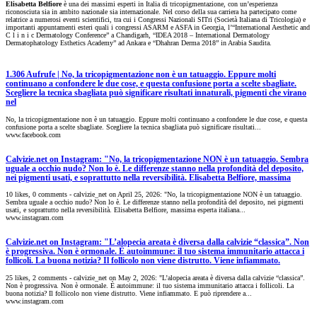
Elisabetta Belfiore
è una dei massimi esperti in Italia di tricopigmentazione, con un’esperienza
riconosciuta sia in ambito nazionale sia internazionale. Nel corso della sua carriera ha partecipato come
relatrice a numerosi eventi scientifici, tra cui i Congressi Nazionali SITri (Società Italiana di Tricologia) e
importanti appuntamenti esteri quali i congressi ASARM e ASFA in Georgia, l’“International Aesthetic and
C l i n i c Dermatology Conference” a Chandigarh, “IDEA 2018 – International Dermatology
Dermatophatology Esthetics Academy” ad Ankara e “Dhahran Derma 2018” in Arabia Saudita.
1.306 Aufrufe | No, la tricopigmentazione non è un tatuaggio. Eppure molti
continuano a confondere le due cose, e questa confusione porta a scelte sbagliate.
Scegliere la tecnica sbagliata può significare risultati innaturali, pigmenti che virano
nel
No, la tricopigmentazione non è un tatuaggio. Eppure molti continuano a confondere le due cose, e questa
confusione porta a scelte sbagliate. Scegliere la tecnica sbagliata può significare risultati...
www.facebook.com
Calvizie.net on Instagram: "No, la tricopigmentazione NON è un tatuaggio. Sembra
uguale a occhio nudo? Non lo è. Le differenze stanno nella profondità del deposito,
nei pigmenti usati, e soprattutto nella reversibilità. Elisabetta Belfiore, massima
10 likes, 0 comments - calvizie_net on April 25, 2026: "No, la tricopigmentazione NON è un tatuaggio.
Sembra uguale a occhio nudo? Non lo è. Le differenze stanno nella profondità del deposito, nei pigmenti
usati, e soprattutto nella reversibilità. Elisabetta Belfiore, massima esperta italiana...
www.instagram.com
Calvizie.net on Instagram: "L’alopecia areata è diversa dalla calvizie “classica”. Non
è progressiva. Non è ormonale. È autoimmune: il tuo sistema immunitario attacca i
follicoli. La buona notizia? Il follicolo non viene distrutto. Viene infiammato.
25 likes, 2 comments - calvizie_net on May 2, 2026: "L’alopecia areata è diversa dalla calvizie “classica”.
Non è progressiva. Non è ormonale. È autoimmune: il tuo sistema immunitario attacca i follicoli. La
buona notizia? Il follicolo non viene distrutto. Viene infiammato. E può riprendere a...
www.instagram.com