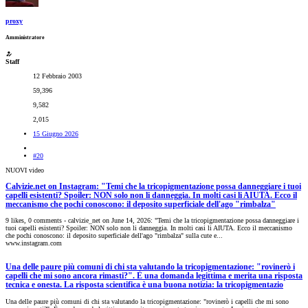
proxy
Amministratore
Staff
12 Febbraio 2003
59,396
9,582
2,015
15 Giugno 2026
#20
NUOVI video
Calvizie.net on Instagram: "Temi che la tricopigmentazione possa danneggiare i tuoi
capelli esistenti? Spoiler: NON solo non li danneggia. In molti casi li AIUTA. Ecco il
meccanismo che pochi conoscono: il deposito superficiale dell'ago "rimbalza"
9 likes, 0 comments - calvizie_net on June 14, 2026: "Temi che la tricopigmentazione possa danneggiare i
tuoi capelli esistenti? Spoiler: NON solo non li danneggia. In molti casi li AIUTA. Ecco il meccanismo
che pochi conoscono: il deposito superficiale dell'ago "rimbalza" sulla cute e...
www.instagram.com
Una delle paure più comuni di chi sta valutando la tricopigmentazione: "rovinerò i
capelli che mi sono ancora rimasti?". È una domanda legittima e merita una risposta
tecnica e onesta. La risposta scientifica è una buona notizia: la tricopigmentazio
Una delle paure più comuni di chi sta valutando la tricopigmentazione: "rovinerò i capelli che mi sono