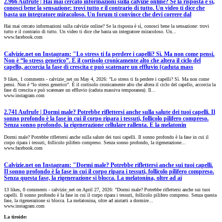
2.966 Aufrufe | Hai mai cercato informazioni sulla calvizie online? Se la risposta è sì,
conosci bene la sensazione: trovi tutto e il contrario di tutto. Un video ti dice che
basta un integratore miracoloso. Un forum ti convince che devi correre dal
Hai mai cercato informazioni sulla calvizie online? Se la risposta è sì, conosci bene la sensazione: trovi
tutto e il contrario di tutto. Un video ti dice che basta un integratore miracoloso. Un...
www.facebook.com
Calvizie.net on Instagram: "Lo stress ti fa perdere i capelli? Sì. Ma non come pensi.
Non è “lo stress generico”. È il cortisolo cronicamente alto che altera il ciclo del
capello, accorcia la fase di crescita e può scatenare un effluvio (caduta mass
9 likes, 1 comments - calvizie_net on May 4, 2026: "Lo stress ti fa perdere i capelli? Sì. Ma non come
pensi. Non è “lo stress generico”. È il cortisolo cronicamente alto che altera il ciclo del capello, accorcia la
fase di crescita e può scatenare un effluvio (caduta massiva temporanea). Il...
www.instagram.com
2.741 Aufrufe | Dormi male? Potrebbe riflettersi anche sulla salute dei tuoi capelli. Il
sonno profondo è la fase in cui il corpo ripara i tessuti, follicolo pilifero compreso.
Senza sonno profondo, la rigenerazione cellulare rallenta. E la melatonin
Dormi male? Potrebbe riflettersi anche sulla salute dei tuoi capelli. Il sonno profondo è la fase in cui il
corpo ripara i tessuti, follicolo pilifero compreso. Senza sonno profondo, la rigenerazione...
www.facebook.com
Calvizie.net on Instagram: "Dormi male? Potrebbe riflettersi anche sui tuoi capelli.
Il sonno profondo è la fase in cui il corpo ripara i tessuti, follicolo pilifero compreso.
Senza questa fase, la rigenerazione si blocca. La melatonina, oltre ad ai
13 likes, 0 comments - calvizie_net on April 27, 2026: "Dormi male? Potrebbe riflettersi anche sui tuoi
capelli. Il sonno profondo è la fase in cui il corpo ripara i tessuti, follicolo pilifero compreso. Senza questa
fase, la rigenerazione si blocca. La melatonina, oltre ad aiutarti a dormire...
www.instagram.com
La tiroide: