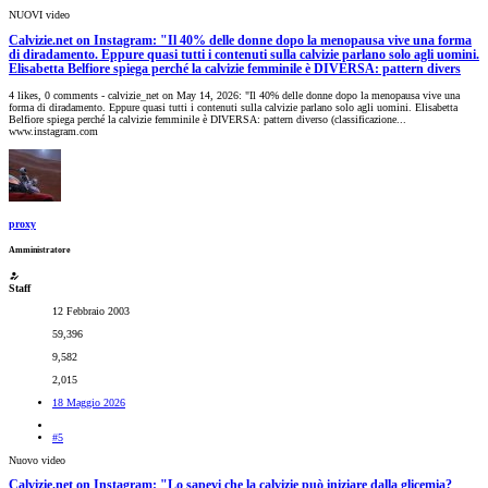
NUOVI video
Calvizie.net on Instagram: "Il 40% delle donne dopo la menopausa vive una forma
di diradamento. Eppure quasi tutti i contenuti sulla calvizie parlano solo agli uomini.
Elisabetta Belfiore spiega perché la calvizie femminile è DIVERSA: pattern divers
4 likes, 0 comments - calvizie_net on May 14, 2026: "Il 40% delle donne dopo la menopausa vive una
forma di diradamento. Eppure quasi tutti i contenuti sulla calvizie parlano solo agli uomini. Elisabetta
Belfiore spiega perché la calvizie femminile è DIVERSA: pattern diverso (classificazione...
www.instagram.com
proxy
Amministratore
Staff
12 Febbraio 2003
59,396
9,582
2,015
18 Maggio 2026
#5
Nuovo video
Calvizie.net on Instagram: "Lo sapevi che la calvizie può iniziare dalla glicemia?