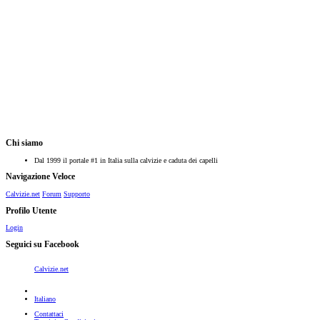
Chi siamo
Dal 1999 il portale #1 in Italia sulla calvizie e caduta dei capelli
Navigazione Veloce
Calvizie.net
Forum
Supporto
Profilo Utente
Login
Seguici su Facebook
Calvizie.net
Italiano
Contattaci