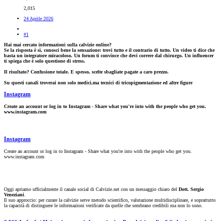
2,015
24 Aprile 2026
#1
Hai mai cercato informazioni sulla calvizie online?
Se la risposta è sì, conosci bene la sensazione: trovi tutto e il contrario di tutto. Un video ti dice che
basta un integratore miracoloso. Un forum ti convince che devi correre dal chirurgo. Un influencer
ti spiega che è solo questione di stress.
Il risultato? Confusione totale. E spesso, scelte sbagliate pagate a caro prezzo.
Su questi canali troverai non solo medici,ma tecnici di tricopigmentazione ed altre figure
Instagram
Create an account or log in to Instagram - Share what you're into with the people who get you.
www.instagram.com
Instagram
Create an account or log in to Instagram - Share what you're into with the people who get you.
www.instagram.com
Oggi apriamo ufficialmente il canale social di Calvizie.net con un messaggio chiaro del
Dott. Sergio
Veneziani
.
Il suo approccio: per curare la calvizie serve metodo scientifico, valutazione multidisciplinare, e soprattutto
la capacità di distinguere le informazioni verificate da quelle che sembrano credibili ma non lo sono.