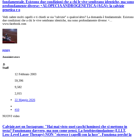
fondamentale. Esistono due condizioni che a chi le vive sembrano identiche, ma sono
profondamente diverse: • ALOPECIA ANDROGENETICA (AGA): la calvizie
genetica e o
Vedi cadere molti capelli e ti chiedi se sia "calvizie" o qualcos'altro? La domanda è fondamentale. Esistono
due condizioni che a chi le vive sembrano identiche, ma sono profondamente diverse: •...
www.facebook.com
proxy
Amministratore
Staff
12 Febbraio 2003
59,396
9,582
2,015
22 Maggio 2026
#10
NUOVI video
Calvizie.net on Instagram: "Hai mai visto quei caschi luminosi che si mettono in
testa? Funzionano davvero, ma non come pensi. La fotobiostimolazione (LLLT,
Low-Level Laser Therapy) NON "ricresce i capelli con la luce". Funziona perché la