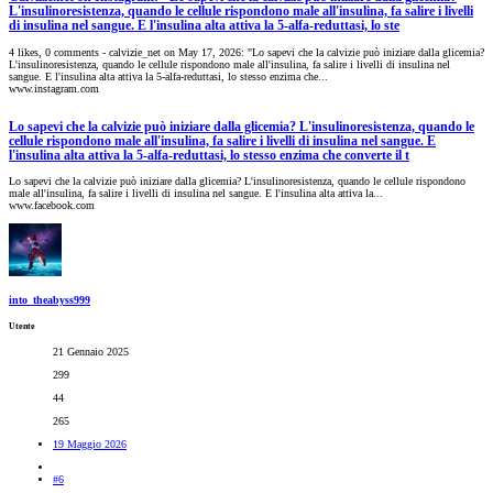
L'insulinoresistenza, quando le cellule rispondono male all'insulina, fa salire i livelli
di insulina nel sangue. E l'insulina alta attiva la 5-alfa-reduttasi, lo ste
4 likes, 0 comments - calvizie_net on May 17, 2026: "Lo sapevi che la calvizie può iniziare dalla glicemia?
L'insulinoresistenza, quando le cellule rispondono male all'insulina, fa salire i livelli di insulina nel
sangue. E l'insulina alta attiva la 5-alfa-reduttasi, lo stesso enzima che...
www.instagram.com
Lo sapevi che la calvizie può iniziare dalla glicemia? L'insulinoresistenza, quando le
cellule rispondono male all'insulina, fa salire i livelli di insulina nel sangue. E
l'insulina alta attiva la 5-alfa-reduttasi, lo stesso enzima che converte il t
Lo sapevi che la calvizie può iniziare dalla glicemia? L'insulinoresistenza, quando le cellule rispondono
male all'insulina, fa salire i livelli di insulina nel sangue. E l'insulina alta attiva la...
www.facebook.com
into_theabyss999
Utente
21 Gennaio 2025
299
44
265
19 Maggio 2026
#6