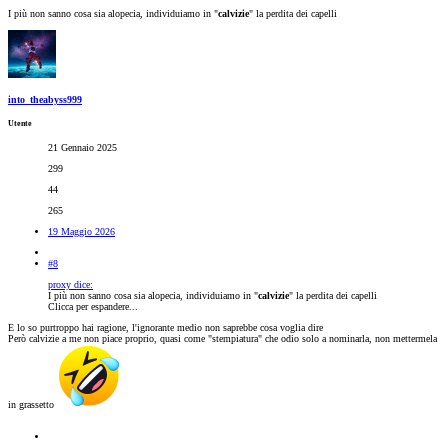
I più non sanno cosa sia alopecia, individuiamo in "
calvizie
" la perdita dei capelli
into_theabyss999
Utente
21 Gennaio 2025
299
44
265
19 Maggio 2026
#8
proxy dice:
I più non sanno cosa sia alopecia, individuiamo in "
calvizie
" la perdita dei capelli
Clicca per espandere...
E lo so purtroppo hai ragione, l'ignorante medio non saprebbe cosa voglia dire
Però calvizie a me non piace proprio, quasi come "stempiatura" che odio solo a nominarla, non mettermela
in grassetto