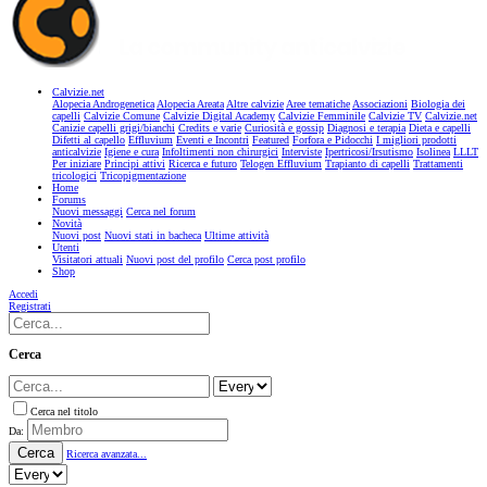
Calvizie.net
Alopecia Androgenetica
Alopecia Areata
Altre calvizie
Aree tematiche
Associazioni
Biologia dei
capelli
Calvizie Comune
Calvizie Digital Academy
Calvizie Femminile
Calvizie TV
Calvizie.net
Canizie capelli grigi/bianchi
Credits e varie
Curiosità e gossip
Diagnosi e terapia
Dieta e capelli
Difetti al capello
Effluvium
Eventi e Incontri
Featured
Forfora e Pidocchi
I migliori prodotti
anticalvizie
Igiene e cura
Infoltimenti non chirurgici
Interviste
Ipertricosi/Irsutismo
Isolinea
LLLT
Per iniziare
Principi attivi
Ricerca e futuro
Telogen Effluvium
Trapianto di capelli
Trattamenti
tricologici
Tricopigmentazione
Home
Forums
Nuovi messaggi
Cerca nel forum
Novità
Nuovi post
Nuovi stati in bacheca
Ultime attività
Utenti
Visitatori attuali
Nuovi post del profilo
Cerca post profilo
Shop
Accedi
Registrati
Cerca
Cerca nel titolo
Da:
Cerca
Ricerca avanzata...