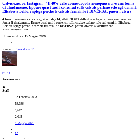
Calvizie.net on Instagram: "Il 40% delle donne dopo la menopausa vive una forma
di diradamento. Eppure quasi tutti i contenuti sulla calvizie parlano solo agli uomini.
Elisabetta Belfiore spiega perché la calvizie femminile è DIVERSA: pattern divers
4 likes, 0 comments - calvizie_net on May 14, 2026: "Il 40% delle donne dopo la menopausa vive una
forma di diradamento. Eppure quasi tutti i contenuti sulla calvizie parlano solo agli uomini. Elisabetta
Belfiore spiega perché la calvizie femminile è DIVERSA: pattern diverso (classificazione...
www.instagram.com
Ultima modifica:
15 Maggio 2026
Reazioni:
Diè
and
gino19
proxy
Amministratore
Staff
12 Febbraio 2003
59,396
9,582
2,015
5 Maggio 2026
#2