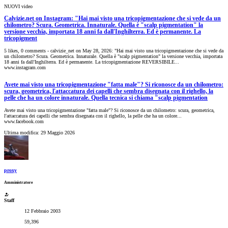
NUOVI video
Calvizie.net on Instagram: "Hai mai visto una tricopigmentazione che si vede da un
chilometro? Scura. Geometrica. Innaturale. Quella è "scalp pigmentation" la
versione vecchia, importata 18 anni fa dall'Inghilterra. Ed è permanente. La
tricopigment
5 likes, 0 comments - calvizie_net on May 28, 2026: "Hai mai visto una tricopigmentazione che si vede da
un chilometro? Scura. Geometrica. Innaturale. Quella è "scalp pigmentation" la versione vecchia, importata
18 anni fa dall'Inghilterra. Ed è permanente. La tricopigmentazione REVERSIBILE...
www.instagram.com
Avete mai visto una tricopigmentazione "fatta male"? Si riconosce da un chilometro:
scura, geometrica, l'attaccatura dei capelli che sembra disegnata con il righello, la
pelle che ha un colore innaturale. Quella tecnica si chiama "scalp pigmentation
Avete mai visto una tricopigmentazione "fatta male"? Si riconosce da un chilometro: scura, geometrica,
l'attaccatura dei capelli che sembra disegnata con il righello, la pelle che ha un colore...
www.facebook.com
Ultima modifica:
29 Maggio 2026
proxy
Amministratore
Staff
12 Febbraio 2003
59,396