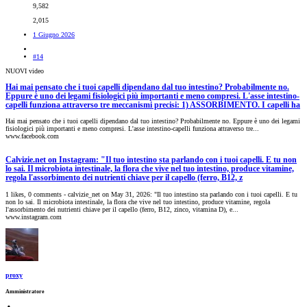
9,582
2,015
1 Giugno 2026
#14
NUOVI video
Hai mai pensato che i tuoi capelli dipendano dal tuo intestino? Probabilmente no.
Eppure è uno dei legami fisiologici più importanti e meno compresi. L'asse intestino-
capelli funziona attraverso tre meccanismi precisi: 1) ASSORBIMENTO. I capelli ha
Hai mai pensato che i tuoi capelli dipendano dal tuo intestino? Probabilmente no. Eppure è uno dei legami
fisiologici più importanti e meno compresi. L'asse intestino-capelli funziona attraverso tre...
www.facebook.com
Calvizie.net on Instagram: "Il tuo intestino sta parlando con i tuoi capelli. E tu non
lo sai. Il microbiota intestinale, la flora che vive nel tuo intestino, produce vitamine,
regola l'assorbimento dei nutrienti chiave per il capello (ferro, B12, z
1 likes, 0 comments - calvizie_net on May 31, 2026: "Il tuo intestino sta parlando con i tuoi capelli. E tu
non lo sai. Il microbiota intestinale, la flora che vive nel tuo intestino, produce vitamine, regola
l'assorbimento dei nutrienti chiave per il capello (ferro, B12, zinco, vitamina D), e...
www.instagram.com
proxy
Amministratore