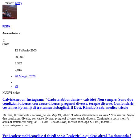
Reazioni:
proxy
proxy
Amministratore
Staff
12 Febbraio 2003
59,396
9,582
2,015
20 Maggio 2026
#9
NUOVI video
Calvizie.net on Instagram: "Caduta abbondante = calvizie? Non sempre. Sono due
condizioni diverse, con cause diverse, prognosi diverse, terapie diverse. Confonderle
costa mesi (o anni) di trattamenti sbagliati. Il Dott. Rinaldo Saab, medico tricolo
16 likes, 0 comments - calvizie_net on May 19, 2026: "Caduta abbondante = calvizie? Non sempre. Sono
due condizioni diverse, con cause diverse, prognosi diverse, terapie diverse. Confonderle costa mesi (o
anni) di trattamenti sbagliati. Il Dott. Rinaldo Saab, medico tricologo S.I.Tri., mostra...
www.instagram.com
Vedi cadere molti capelli e ti chiedi se sia "calvizie" o qualcos'altro? La domanda è