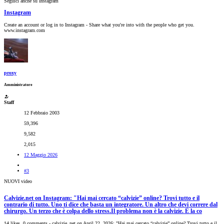
Seguici anche su Instagram
Instagram
Create an account or log in to Instagram - Share what you're into with the people who get you.
www.instagram.com
proxy
Amministratore
Staff
12 Febbraio 2003
59,396
9,582
2,015
12 Maggio 2026
#3
NUOVI video
Calvizie.net on Instagram: "Hai mai cercato “calvizie” online? Trovi tutto e il
contrario di tutto. Uno ti dice che basta un integratore. Un altro che devi correre dal
chirurgo. Un terzo che è colpa dello stress.Il problema non è la calvizie. È la co
14 likes, 0 comments - calvizie_net on April 22, 2026: "Hai mai cercato “calvizie” online? Trovi tutto e il