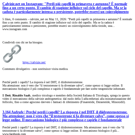
Calvizie.net on Instagram: "Perdi più capelli in primavera e autunno? È normale
fino a un certo punto. Il cambio di stagione influisce sul ciclo del capello. Ma se la
caduta è particolarmente intensa o persistente, potrebbe esserci un coinvolgimento
5 likes, 0 comments - calvizie_net on May 11, 2026: "Perdi più capelli in primavera e autunno? È normale
fino a un certo punto. Il cambio di stagione influisce sul ciclo del capello. Ma se la caduta è
particolarmente intensa o persistente, potrebbe esserci un coinvolgimento della tiroide, una...
www.instagram.com
Condividi con chi ne ha bisogno.
https://calvizie.net/
Contenuto divulgativo - non sostituisce visita medica.
Perché perdi i capelli? La risposta è nel DHT, il diidrotestosterone.
Ma attenzione: non è vero che “il testosterone ti fa diventare calvo”, come spesso si legge online. Il
meccanismo biologico è più complesso e capirlo è fondamentale per fare scelte terapeutiche informate.
Il
Dott. Rinaldo Saab
, medico tricologo e membro della Società Italiana di Tricologia, spiega in questo
video il meccanismo della calvizie androgenetica: dal ruolo della 5-alfa-reduttasi alla miniaturizzazione del
follicolo, fino a come agiscono davvero i farmaci di riferimento (Finasteride, Dutasteride, Minoxidil).
3.164 Aufrufe | Perché perdi i capelli? La risposta è nel DHT, il diidrotestosterone.
Ma attenzione: non è vero che “il testosterone ti fa diventare calvo”, come spesso si
legge online. Il meccanismo biologico è più complesso e capirlo è fondamentale
Perché perdi i capelli? La risposta è nel DHT, il diidrotestosterone. Ma attenzione: non è vero che “il
testosterone ti fa diventare calvo”, come spesso si legge online. Il meccanismo biologico è più...
www.facebook.com