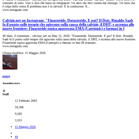
contrario di tutto. Uno ti dice che basta un integratore. Un altro che devi correre dal chirurgo. Un terzo che
è colpa dello stress.Il problema non è la calvizie. È la confusione. Il...
www.instagram.com
Calvizie.net on Instagram: "Finasteride. Dutasteride. E poi? Il Dott. Rinaldo Saab
fa il punto sulle terapie che agiscono sulla causa della calvizie, il DHT, e accenna alle
nuove frontiere: Finasteride topica approvata EMA (Caretopic) e farmaci in f
40 likes, 0 comments - calvizie_net on May 12, 2026: "Finasteride. Dutasteride. E poi? Il Dott. Rinaldo
Saab fa il punto sulle terapie che agiscono sulla causa della calvizie, il DHT, e accenna alle nuove frontiere:
Finasteride topica approvata EMA (Caretopic) e farmaci in fase III avanzata...
www.instagram.com
Ultima modifica:
15 Maggio 2026
proxy
Amministratore
Staff
12 Febbraio 2003
59,396
9,582
2,015
15 Maggio 2026
#4