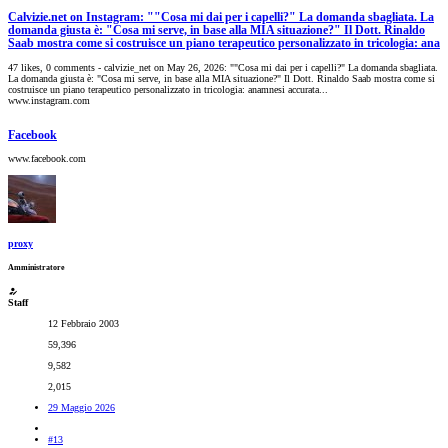
Calvizie.net on Instagram: ""Cosa mi dai per i capelli?" La domanda sbagliata. La
domanda giusta è: "Cosa mi serve, in base alla MIA situazione?" Il Dott. Rinaldo
Saab mostra come si costruisce un piano terapeutico personalizzato in tricologia: ana
47 likes, 0 comments - calvizie_net on May 26, 2026: ""Cosa mi dai per i capelli?" La domanda sbagliata.
La domanda giusta è: "Cosa mi serve, in base alla MIA situazione?" Il Dott. Rinaldo Saab mostra come si
costruisce un piano terapeutico personalizzato in tricologia: anamnesi accurata...
www.instagram.com
Facebook
www.facebook.com
proxy
Amministratore
Staff
12 Febbraio 2003
59,396
9,582
2,015
29 Maggio 2026
#13