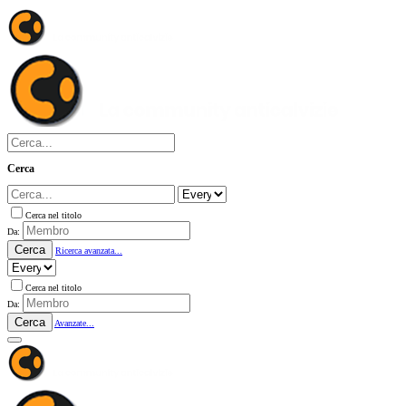
Cerca
Cerca nel titolo
Da:
Cerca
Ricerca avanzata...
Cerca nel titolo
Da:
Cerca
Avanzate...