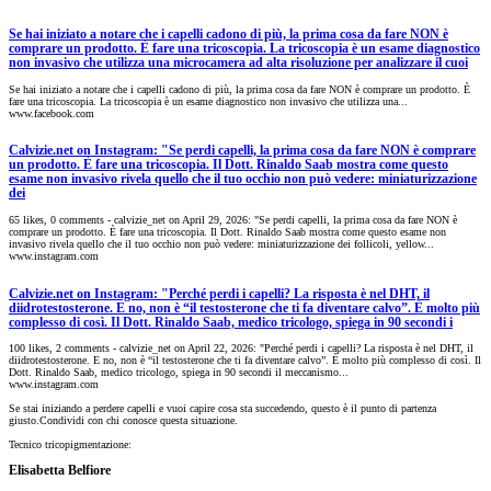
Se hai iniziato a notare che i capelli cadono di più, la prima cosa da fare NON è
comprare un prodotto. È fare una tricoscopia. La tricoscopia è un esame diagnostico
non invasivo che utilizza una microcamera ad alta risoluzione per analizzare il cuoi
Se hai iniziato a notare che i capelli cadono di più, la prima cosa da fare NON è comprare un prodotto. È
fare una tricoscopia. La tricoscopia è un esame diagnostico non invasivo che utilizza una...
www.facebook.com
Calvizie.net on Instagram: "Se perdi capelli, la prima cosa da fare NON è comprare
un prodotto. È fare una tricoscopia. Il Dott. Rinaldo Saab mostra come questo
esame non invasivo rivela quello che il tuo occhio non può vedere: miniaturizzazione
dei
65 likes, 0 comments - calvizie_net on April 29, 2026: "Se perdi capelli, la prima cosa da fare NON è
comprare un prodotto. È fare una tricoscopia. Il Dott. Rinaldo Saab mostra come questo esame non
invasivo rivela quello che il tuo occhio non può vedere: miniaturizzazione dei follicoli, yellow...
www.instagram.com
Calvizie.net on Instagram: "Perché perdi i capelli? La risposta è nel DHT, il
diidrotestosterone. E no, non è “il testosterone che ti fa diventare calvo”. È molto più
complesso di così. Il Dott. Rinaldo Saab, medico tricologo, spiega in 90 secondi i
100 likes, 2 comments - calvizie_net on April 22, 2026: "Perché perdi i capelli? La risposta è nel DHT, il
diidrotestosterone. E no, non è “il testosterone che ti fa diventare calvo”. È molto più complesso di così. Il
Dott. Rinaldo Saab, medico tricologo, spiega in 90 secondi il meccanismo...
www.instagram.com
Se stai iniziando a perdere capelli e vuoi capire cosa sta succedendo, questo è il punto di partenza
giusto.Condividi con chi conosce questa situazione.
Tecnico tricopigmentazione:
Elisabetta Belfiore​