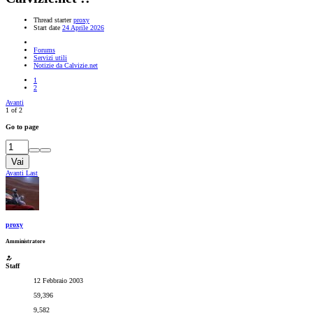
Thread starter
proxy
Start date
24 Aprile 2026
Forums
Servizi utili
Notizie da Calvizie.net
1
2
Avanti
1 of 2
Go to page
Vai
Avanti
Last
proxy
Amministratore
Staff
12 Febbraio 2003
59,396
9,582