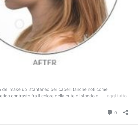
 del make up istantaneo per capelli (anche noti come
Kmax
etico contrasto fra il colore della cute di sfondo e …
Leggi tutto
Conce
Scalp
Commenti
0
Shade
antid