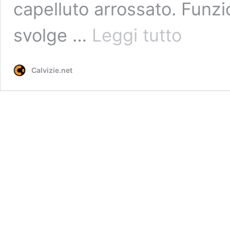
capelluto arrossato. Fun
Dandrene
svolge …
Leggi tutto
Shampoo
Antiforfora
Calvizie.net