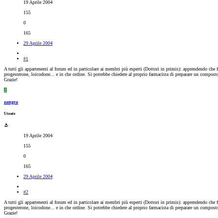
19 Aprile 2004
155
0
165
29 Aprile 2004
#1
A tutti gli appartenenti al forum ed in particolare ai membri più esperti (Dottori in primis): apprendendo che fi
progesterone, loicodone... e in che ordine. Si potrebbe chiedere al proprio farmacista di preparare un composto 
Grazie!
Z
zangra
Utente
19 Aprile 2004
155
0
165
29 Aprile 2004
#2
A tutti gli appartenenti al forum ed in particolare ai membri più esperti (Dottori in primis): apprendendo che fi
progesterone, loicodone... e in che ordine. Si potrebbe chiedere al proprio farmacista di preparare un composto 
Grazie!