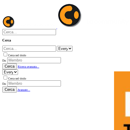
Cerca
Cerca nel titolo
Da:
Cerca
Ricerca avanzata...
Cerca nel titolo
Da:
Cerca
Avanzate...