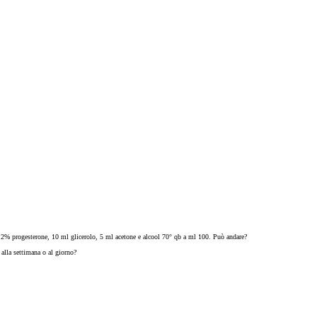
, 2% progesterone, 10 ml glicerolo, 5 ml acetone e alcool 70° qb a ml 100. Può andare?
 alla settimana o al giorno?