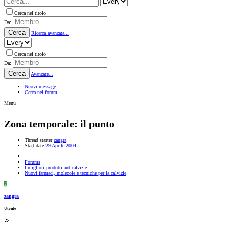
Cerca nel titolo
Da:
Cerca
Ricerca avanzata...
Cerca nel titolo
Da:
Cerca
Avanzate...
Nuovi messaggi
Cerca nel forum
Menu
Zona temporale: il punto
Thread starter
zangra
Start date
29 Aprile 2004
Forums
I migliori prodotti anticalvizie
Nuovi farmaci, molecole e tecniche per la calvizie
Z
zangra
Utente