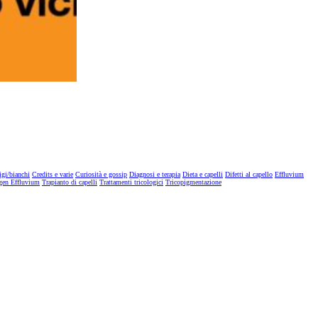
igi/bianchi
Credits e varie
Curiosità e gossip
Diagnosi e terapia
Dieta e capelli
Difetti al capello
Effluvium
gen Effluvium
Trapianto di capelli
Trattamenti tricologici
Tricopigmentazione