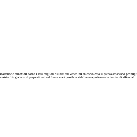
nasteride e minoxidil danno i loro migliori risultati sul verice, mi chiedevo cosa si poteva affiancarvi per miglio
misto. Ho già letto di preparati vari sul forum ma è possibile stabilire una preferenza in termini di efficacia?