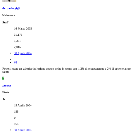
dr_paolo gigli
Moderatore
Staff
16 Marzo 2003
31,179
1,391
2,015
30 Aprile 2004
#6
Potresti usare un galenico in lozione oppure anche in crema con il 2% di progesaterone e 2% di spironolatton
saluti
Z
zangra
Utente
19 Aprile 2004
155
0
165
30 Aprile 2004