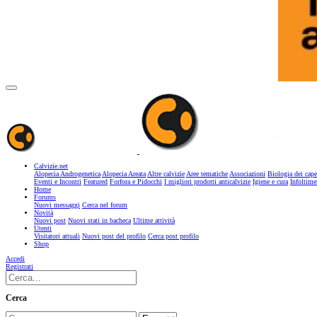
Calvizie.net
Alopecia Androgenetica
Alopecia Areata
Altre calvizie
Aree tematiche
Associazioni
Biologia dei cape
Eventi e Incontri
Featured
Forfora e Pidocchi
I migliori prodotti anticalvizie
Igiene e cura
Infoltime
Home
Forums
Nuovi messaggi
Cerca nel forum
Novità
Nuovi post
Nuovi stati in bacheca
Ultime attività
Utenti
Visitatori attuali
Nuovi post del profilo
Cerca post profilo
Shop
Accedi
Registrati
Cerca