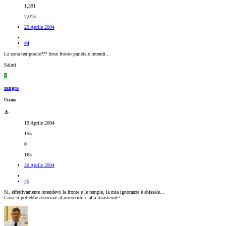
1,391
2,015
29 Aprile 2004
#4
La zona temporale??? forse fronto parietale intendi...
Saluti
Z
zangra
Utente
19 Aprile 2004
155
0
165
30 Aprile 2004
#5
Sì, effettivamente intendevo la fronte e le tempie, la mia ignoranza è abissale...
Cosa si potrebbe associare al minoxidil e alla finasteride?