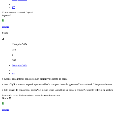
#7
Grazie dottore et merci Geppo!
A presto!
Z
zangra
Utente
19 Aprile 2004
155
0
165
30 Aprile 2004
#8
x Geppo: cosa intendi con costo non proibitivo; quanto lo paghi?
x dott. Gigli o membri esperti: quale sarebbe la composizione del galenico? Io azzarderei: 2% spironolattone
x tutti quanti lo conoscono: puzza? Lo si può usare la mattina su fronte e tempie? e quante volte lo si applica
Scusate la salva di domande ma sono davvero interessato.
Grazie [
] !
Z
zangra