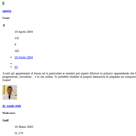
Z
zangra
Utente
19 Aprile 2004
155
0
165
29 Aprile 2004
#3
A tutti gli appartenenti al forum ed in particolare ai membri più esperti (Dottori in primis): apprendendo che fi
progesterone, loicodone... e in che ordine. Si potrebbe chiedere al proprio farmacista di preparare un composto 
Grazie!
dr_paolo gigli
Moderatore
Staff
16 Marzo 2003
31,179