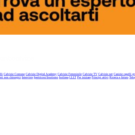
lli
Calvizie Comune
Calvizie Digital Academy
Calvizie Femminile
Calvizie TV
Calvizie.net
Canizie capelli gr
nti non chirurgici
Interviste
Ipertricosi/Irsutismo
Isolinea
LLLT
Per iniziare
Principi attivi
Ricerca e futuro
Telo