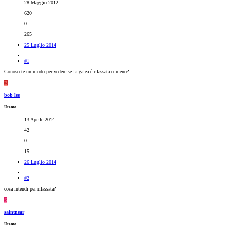
28 Maggio 2012
620
0
265
25 Luglio 2014
#1
Conoscete un modo per vedere se la galea è rilassata o meno?
B
bob lee
Utente
13 Aprile 2014
42
0
15
26 Luglio 2014
#2
cosa intendi per rilassata?
S
saintnear
Utente