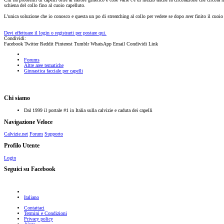
schiena del collo fino al cuoio capelluto.
L'unica soluzione che io conosco e questa un po di streatching al collo per vedere se dopo aver finito il cuoio
Devi effettuare il login o registrarti per postare qui.
Condividi:
Facebook
Twitter
Reddit
Pinterest
Tumblr
WhatsApp
Email
Condividi
Link
Forums
Altre aree tematiche
Ginnastica facciale per capelli
Chi siamo
Dal 1999 il portale #1 in Italia sulla calvizie e caduta dei capelli
Navigazione Veloce
Calvizie.net
Forum
Supporto
Profilo Utente
Login
Seguici su Facebook
Italiano
Contattaci
Termini e Condizioni
Privacy policy