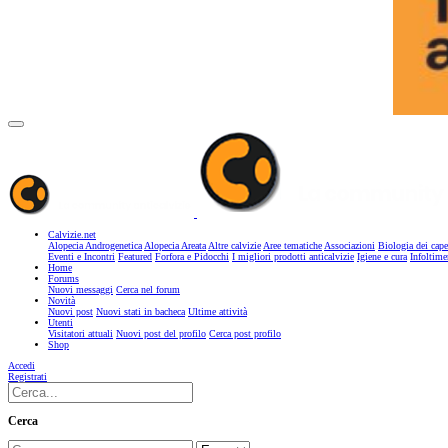
Calvizie.net
Alopecia Androgenetica
Alopecia Areata
Altre calvizie
Aree tematiche
Associazioni
Biologia dei cape
Eventi e Incontri
Featured
Forfora e Pidocchi
I migliori prodotti anticalvizie
Igiene e cura
Infoltime
Home
Forums
Nuovi messaggi
Cerca nel forum
Novità
Nuovi post
Nuovi stati in bacheca
Ultime attività
Utenti
Visitatori attuali
Nuovi post del profilo
Cerca post profilo
Shop
Accedi
Registrati
Cerca