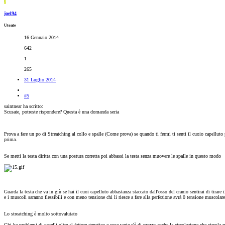
J
joel94
Utente
16 Gennaio 2014
642
1
265
31 Luglio 2014
#5
saintnear ha scritto:
Scusate, potreste rispondere? Questa è una domanda seria
Prova a fare un po di Streatching al collo e spalle (Come prova) se quando ti fermi ti senti il cuoio capelluto 
prima.
Se metti la testa diritta con una postura corretta poi abbassi la testa senza muovere le spalle in questo modo
Guarda la testa che va in giù se hai il cuoi capelluto abbastanza staccato dall'osso del cranio sentirai di tirare
e i muscoli saranno flessibili e con meno tensione chi li riesce a fare alla perfezione avrà 0 tensione muscolare
Lo streatching è molto sottovalutato
Chi ha problemi di capelli oltre al fattore genetico e cose varie c'è di mezzo anche la circolazione che circola