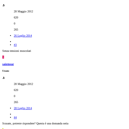
28 Maggio 2012
620
0
265
26 Luglio 2014
#3
Senza tensioni muscolari
S
saintnear
Utente
28 Maggio 2012
620
0
265
28 Luglio 2014
#4
Scusate, potreste rispondere? Questa è una domanda seria