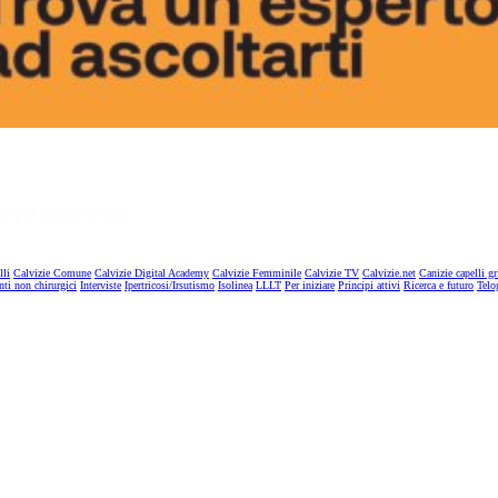
lli
Calvizie Comune
Calvizie Digital Academy
Calvizie Femminile
Calvizie TV
Calvizie.net
Canizie capelli gr
nti non chirurgici
Interviste
Ipertricosi/Irsutismo
Isolinea
LLLT
Per iniziare
Principi attivi
Ricerca e futuro
Telo