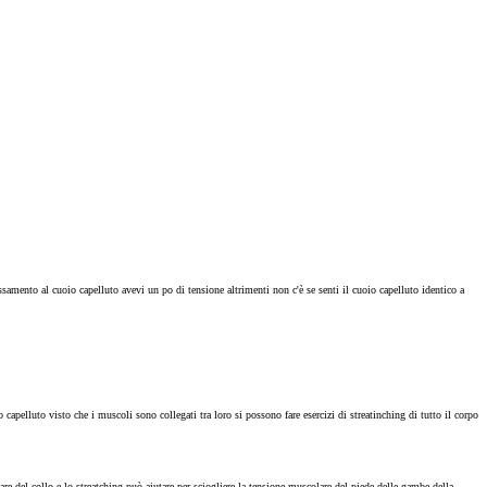
ssamento al cuoio capelluto avevi un po di tensione altrimenti non c'è se senti il cuoio capelluto identico a
o capelluto visto che i muscoli sono collegati tra loro si possono fare esercizi di streatinching di tutto il corpo
are del collo e lo streatching può aiutare per sciogliere la tensione muscolare del piede delle gambe della