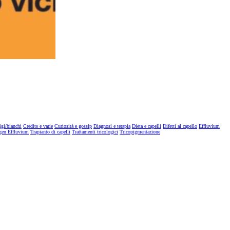
igi/bianchi
Credits e varie
Curiosità e gossip
Diagnosi e terapia
Dieta e capelli
Difetti al capello
Effluvium
gen Effluvium
Trapianto di capelli
Trattamenti tricologici
Tricopigmentazione