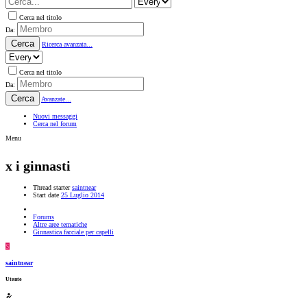
Cerca nel titolo
Da:
Cerca
Ricerca avanzata...
Cerca nel titolo
Da:
Cerca
Avanzate...
Nuovi messaggi
Cerca nel forum
Menu
x i ginnasti
Thread starter
saintnear
Start date
25 Luglio 2014
Forums
Altre aree tematiche
Ginnastica facciale per capelli
S
saintnear
Utente