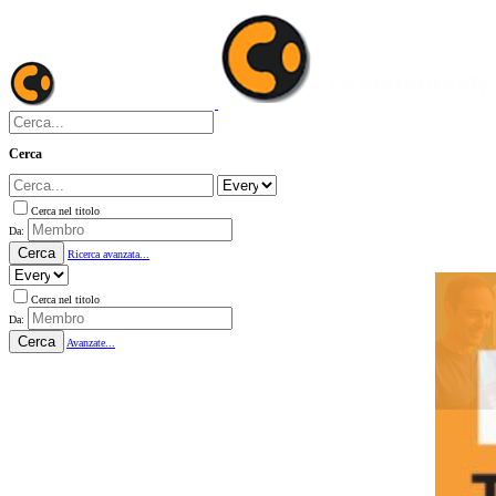
Cerca
Cerca nel titolo
Da:
Cerca
Ricerca avanzata...
Cerca nel titolo
Da:
Cerca
Avanzate...