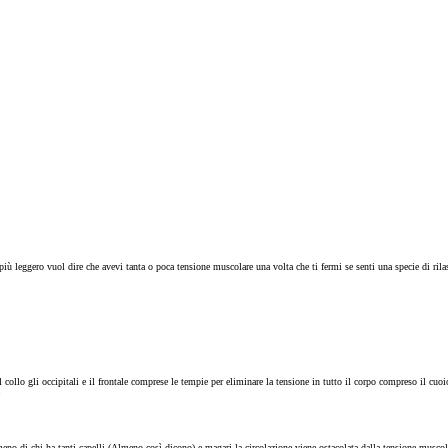
più leggero vuol dire che avevi tanta o poca tensione muscolare una volta che ti fermi se senti una specie di rila
 il collo gli occipitali e il frontale comprese le tempie per eliminare la tensione in tutto il corpo compreso il cuoi
 meno di chi ha tanti capelli (Almeno così dicono) e magari la circolazione viene ostacolata dalla tensione muscol