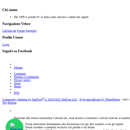
Chi siamo
Dal 1999 il portale #1 in Italia sulla calvizie e caduta dei capelli
Navigazione Veloce
Calvizie.net
Forum
Supporto
Profilo Utente
Login
Seguici su Facebook
Italiano
Contattaci
Termini e Condizioni
Privacy policy
Aiuto
Home
RSS
®
Community platform by XenForo
© 2010-2022 XenForo Ltd.
|
Style and add-ons by ThemeHouse
- tutti i
Top
Bottom
Registrati alla nostra community Calvizie.net, avrai accesso a contenuti e servizi riservati ai membr
Potrai intervenire direttamente alle discussioni con gli altri membri e con gli esperti
Potrai accedere a contenuti esclusivi sul portale e sul forum