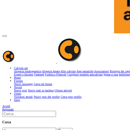
Calvizie.net
Alopecia Androgenetica
Alopecia Areata
Altre calvizie
Aree tematiche
Associazioni
Biologia dei cape
Eventi e Incontri
Featured
Forfora e Pidocchi
I migliori prodotti anticalvizie
Igiene e cura
Infoltime
Home
Forums
Nuovi messaggi
Cerca nel forum
Novità
Nuovi post
Nuovi stati in bacheca
Ultime attività
Utenti
Visitatori attuali
Nuovi post del profilo
Cerca post profilo
Shop
Accedi
Registrati
Cerca