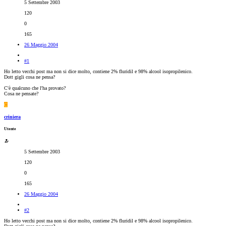
5 Settembre 2003
120
0
165
26 Maggio 2004
#1
Ho letto vecchi post ma non si dice molto, contiene 2% fluridil e 98% alcool isopropilenico.
Dott gigli cosa ne pensa?
C'è qualcuno che l'ha provato?
Cosa ne pensate?
C
criniera
Utente
5 Settembre 2003
120
0
165
26 Maggio 2004
#2
Ho letto vecchi post ma non si dice molto, contiene 2% fluridil e 98% alcool isopropilenico.