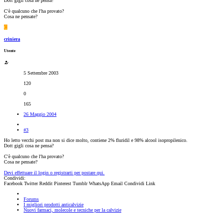
Dott gigli cosa ne pensa?
C'è qualcuno che l'ha provato?
Cosa ne pensate?
C
criniera
Utente
5 Settembre 2003
120
0
165
26 Maggio 2004
#3
Ho letto vecchi post ma non si dice molto, contiene 2% fluridil e 98% alcool isopropilenico.
Dott gigli cosa ne pensa?
C'è qualcuno che l'ha provato?
Cosa ne pensate?
Devi effettuare il login o registrarti per postare qui.
Condividi:
Facebook
Twitter
Reddit
Pinterest
Tumblr
WhatsApp
Email
Condividi
Link
Forums
I migliori prodotti anticalvizie
Nuovi farmaci, molecole e tecniche per la calvizie