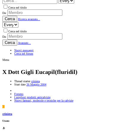
Cerca nel titolo
Da:
Cerca
Ricerca avanzata...
Cerca nel titolo
Da:
Cerca
Avanzate...
Nuovi messaggi
Cerca nel forum
Menu
X Dott Gigli Eucapil(fluridil)
Thread starter
criniera
Start date
26 Maggio 2004
Forums
I migliori prodotti anticalvizie
Nuovi farmaci, molecole e tecniche per la calvizie
C
criniera
Utente