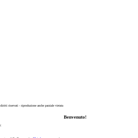
 diritti riservati - riproduzione anche parziale vietata
Benvenuto!
i: