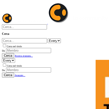
Cerca
Cerca nel titolo
Da:
Cerca
Ricerca avanzata...
Cerca nel titolo
Da:
Cerca
Avanzate...