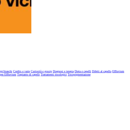
igi/bianchi
Credits e varie
Curiosità e gossip
Diagnosi e terapia
Dieta e capelli
Difetti al capello
Effluvium
gen Effluvium
Trapianto di capelli
Trattamenti tricologici
Tricopigmentazione