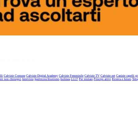
lli
Calvizie Comune
Calvizie Digital Academy
Calvizie Femminile
Calvizie TV
Calvizie.net
Canizie capelli gr
nti non chirurgici
Interviste
Ipertricosi/Irsutismo
Isolinea
LLLT
Per iniziare
Principi attivi
Ricerca e futuro
Telo