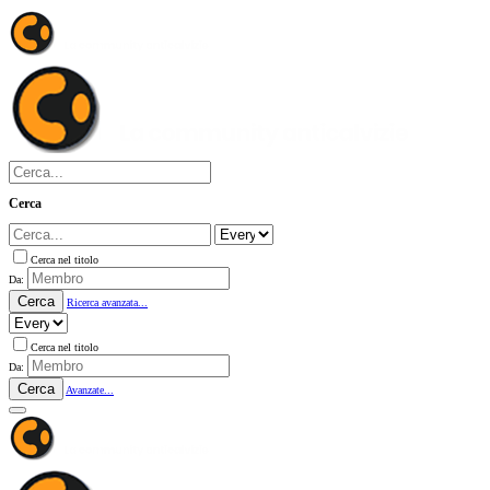
Cerca
Cerca nel titolo
Da:
Cerca
Ricerca avanzata...
Cerca nel titolo
Da:
Cerca
Avanzate...