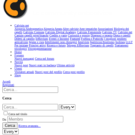
Calvizie.net
Alopecia Androgenetica
Alopecia Areata
Altre calvizie
Aree tematiche
Associazioni
Biologia dei
capelli
Calvizie Comune
Calvizie Digital Academy
Calvizie Femminile
Calvizie TV
Calvizie.net
Canizie capelli grigi/bianchi
Credits e varie
Curiosità e gossip
Diagnosi e terapia
Dieta e capelli
Difetti al capello
Effluvium
Eventi e Incontri
Featured
Forfora e Pidocchi
I migliori prodotti
anticalvizie
Igiene e cura
Infoltimenti non chirurgici
Interviste
Ipertricosi/Irsutismo
Isolinea
LLLT
Per iniziare
Principi attivi
Ricerca e futuro
Telogen Effluvium
Trapianto di capelli
Trattamenti
tricologici
Tricopigmentazione
Home
Forums
Nuovi messaggi
Cerca nel forum
Novità
Nuovi post
Nuovi stati in bacheca
Ultime attività
Utenti
Visitatori attuali
Nuovi post del profilo
Cerca post profilo
Shop
Accedi
Registrati
Cerca
Cerca nel titolo
Da:
Cerca
Ricerca avanzata...