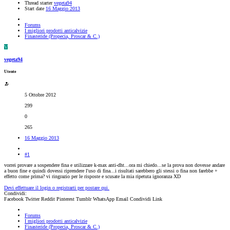
Thread starter
vegeta94
Start date
16 Maggio 2013
Forums
I migliori prodotti anticalvizie
Finasteride (Propecia, Proscar & C.)
V
vegeta94
Utente
5 Ottobre 2012
299
0
265
16 Maggio 2013
#1
vorrei provare a sospendere fina e utilizzare k-max anti-dht...ora mi chiedo...se la prova non dovesse andare
a buon fine e quindi dovessi riprendere l'uso di fina...i risultati sarebbero gli stessi o fina non farebbe +
effetto come prima? vi ringrazio per le risposte e scusate la mia ripetuta ignoranza XD
Devi effettuare il login o registrarti per postare qui.
Condividi:
Facebook
Twitter
Reddit
Pinterest
Tumblr
WhatsApp
Email
Condividi
Link
Forums
I migliori prodotti anticalvizie
Finasteride (Propecia, Proscar & C.)