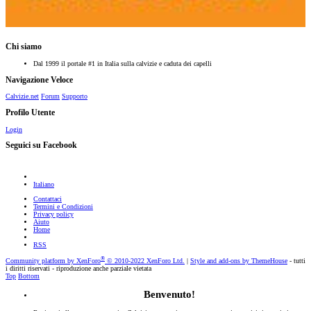
Chi siamo
Dal 1999 il portale #1 in Italia sulla calvizie e caduta dei capelli
Navigazione Veloce
Calvizie.net
Forum
Supporto
Profilo Utente
Login
Seguici su Facebook
Italiano
Contattaci
Termini e Condizioni
Privacy policy
Aiuto
Home
RSS
®
Community platform by XenForo
© 2010-2022 XenForo Ltd.
|
Style and add-ons by ThemeHouse
- tutti
i diritti riservati - riproduzione anche parziale vietata
Top
Bottom
Benvenuto!