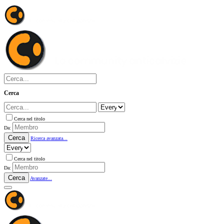
Cerca
Cerca nel titolo
Da:
Cerca
Ricerca avanzata...
Cerca nel titolo
Da:
Cerca
Avanzate...