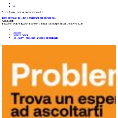
#3
Scusa Proxy...non ci avevo pensato [
)]
Devi effettuare il login o registrarti per postare qui.
Condividi:
Facebook
Twitter
Reddit
Pinterest
Tumblr
WhatsApp
Email
Condividi
Link
Forums
Percorsi rapidi
Per i nuovi: scegliere la terapia anticalvizie