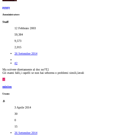
proxy
Amministratore
Staff
12 Febbraio 2003
59,384
9,573
2,015
26 Settembre 2014
#2
Ma scrivere direttamente al doc no??[
]
Gli esami falli,i capelli se non hai seborrea o problemi simili,lavali
M
minion
Utente
3 Aprile 2014
30
0
15
26 Settembre 2014