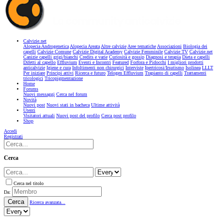
Calvizie.net
Alopecia Androgenetica
Alopecia Areata
Altre calvizie
Aree tematiche
Associazioni
Biologia dei
capelli
Calvizie Comune
Calvizie Digital Academy
Calvizie Femminile
Calvizie TV
Calvizie.net
Canizie capelli grigi/bianchi
Credits e varie
Curiosità e gossip
Diagnosi e terapia
Dieta e capelli
Difetti al capello
Effluvium
Eventi e Incontri
Featured
Forfora e Pidocchi
I migliori prodotti
anticalvizie
Igiene e cura
Infoltimenti non chirurgici
Interviste
Ipertricosi/Irsutismo
Isolinea
LLLT
Per iniziare
Principi attivi
Ricerca e futuro
Telogen Effluvium
Trapianto di capelli
Trattamenti
tricologici
Tricopigmentazione
Home
Forums
Nuovi messaggi
Cerca nel forum
Novità
Nuovi post
Nuovi stati in bacheca
Ultime attività
Utenti
Visitatori attuali
Nuovi post del profilo
Cerca post profilo
Shop
Accedi
Registrati
Cerca
Cerca nel titolo
Da:
Cerca
Ricerca avanzata...