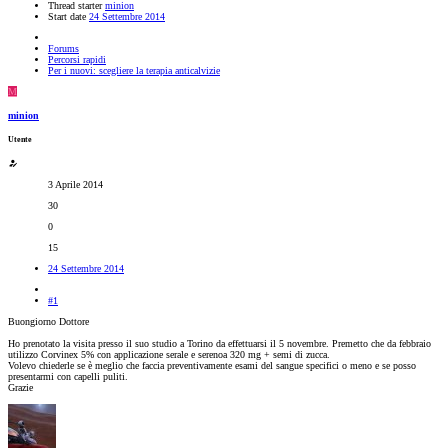
Thread starter
minion
Start date
24 Settembre 2014
Forums
Percorsi rapidi
Per i nuovi: scegliere la terapia anticalvizie
M
minion
Utente
3 Aprile 2014
30
0
15
24 Settembre 2014
#1
Buongiorno Dottore
Ho prenotato la visita presso il suo studio a Torino da effettuarsi il 5 novembre. Premetto che da febbraio
utilizzo Corvinex 5% con applicazione serale e serenoa 320 mg + semi di zucca.
Volevo chiederle se è meglio che faccia preventivamente esami del sangue specifici o meno e se posso
presentarmi con capelli puliti.
Grazie