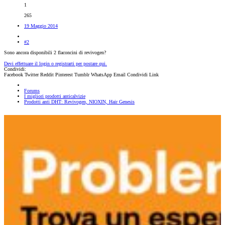
1
265
19 Maggio 2014
#2
Sono ancora disponibili 2 flaconcini di revivogen?
Devi effettuare il login o registrarti per postare qui.
Condividi:
Facebook
Twitter
Reddit
Pinterest
Tumblr
WhatsApp
Email
Condividi
Link
Forums
I migliori prodotti anticalvizie
Prodotti anti DHT: Revivogen, NIOXIN, Hair Genesis