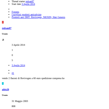
Thread starter
redsan87
Start date
3 Aprile 2014
Forums
I migliori prodotti anticalvizie
Prodotti anti DHT: Revivogen, NIOXIN, Hair Genesis
R
redsan87
Utente
3 Aprile 2014
1
0
5
3 Aprile 2014
#1
vendo 2 flaconi di Revivogen a 60 euro spedizione compresa ho
A
aldo20
Utente
31 Maggio 2003
808