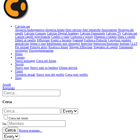
Calvizie.net
Alopecia Androgenetica
Alopecia Areata
Altre calvizie
Aree tematiche
Associazioni
Biologia dei
capelli
Calvizie Comune
Calvizie Digital Academy
Calvizie Femminile
Calvizie TV
Calvizie.net
Canizie capelli grigi/bianchi
Credits e varie
Curiosità e gossip
Diagnosi e terapia
Dieta e capelli
Difetti al capello
Effluvium
Eventi e Incontri
Featured
Forfora e Pidocchi
I migliori prodotti
anticalvizie
Igiene e cura
Infoltimenti non chirurgici
Interviste
Ipertricosi/Irsutismo
Isolinea
LLLT
Per iniziare
Principi attivi
Ricerca e futuro
Telogen Effluvium
Trapianto di capelli
Trattamenti
tricologici
Tricopigmentazione
Home
Forums
Nuovi messaggi
Cerca nel forum
Novità
Nuovi post
Nuovi stati in bacheca
Ultime attività
Utenti
Visitatori attuali
Nuovi post del profilo
Cerca post profilo
Shop
Accedi
Registrati
Cerca
Cerca nel titolo
Da:
Cerca
Ricerca avanzata...