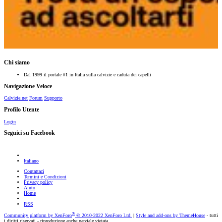
Chi siamo
Dal 1999 il portale #1 in Italia sulla calvizie e caduta dei capelli
Navigazione Veloce
Calvizie.net
Forum
Supporto
Profilo Utente
Login
Seguici su Facebook
Italiano
Contattaci
Termini e Condizioni
Privacy policy
Aiuto
Home
RSS
®
Community platform by XenForo
© 2010-2022 XenForo Ltd.
|
Style and add-ons by ThemeHouse
- tutti
i diritti riservati - riproduzione anche parziale vietata