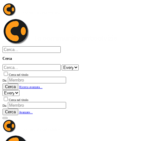
Cerca
Cerca nel titolo
Da:
Cerca
Ricerca avanzata...
Cerca nel titolo
Da:
Cerca
Avanzate...