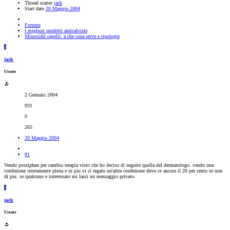
Thread starter
jack
Start date
20 Maggio 2004
Forums
I migliori prodotti anticalvizie
Minoxidil capelli: a che cosa serve e tipologie
J
jack
Utente
2 Gennaio 2004
931
0
265
20 Maggio 2004
#1
Vendo proxiphen per cambio terapia visto che ho deciso di seguire quella del dermatologo. vendo una
confezione interamente piena e in piu vi ci regalo un'altra confezione dove ce ancora il 20 per cento se non
di piu. se qualcuno e interessato mi lasci un messaggio privato.
J
jack
Utente