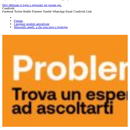
Devi effettuare il login o registrarti per postare qui.
Condividi:
Facebook
Twitter
Reddit
Pinterest
Tumblr
WhatsApp
Email
Condividi
Link
Forums
I migliori prodotti anticalvizie
Minoxidil capelli: a che cosa serve e tipologie