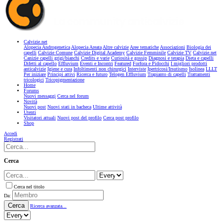
Calvizie.net
Alopecia Androgenetica
Alopecia Areata
Altre calvizie
Aree tematiche
Associazioni
Biologia dei
capelli
Calvizie Comune
Calvizie Digital Academy
Calvizie Femminile
Calvizie TV
Calvizie.net
Canizie capelli grigi/bianchi
Credits e varie
Curiosità e gossip
Diagnosi e terapia
Dieta e capelli
Difetti al capello
Effluvium
Eventi e Incontri
Featured
Forfora e Pidocchi
I migliori prodotti
anticalvizie
Igiene e cura
Infoltimenti non chirurgici
Interviste
Ipertricosi/Irsutismo
Isolinea
LLLT
Per iniziare
Principi attivi
Ricerca e futuro
Telogen Effluvium
Trapianto di capelli
Trattamenti
tricologici
Tricopigmentazione
Home
Forums
Nuovi messaggi
Cerca nel forum
Novità
Nuovi post
Nuovi stati in bacheca
Ultime attività
Utenti
Visitatori attuali
Nuovi post del profilo
Cerca post profilo
Shop
Accedi
Registrati
Cerca
Cerca nel titolo
Da:
Cerca
Ricerca avanzata...