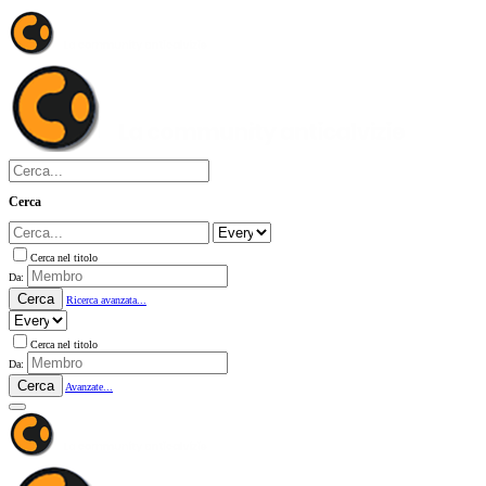
Cerca
Cerca nel titolo
Da:
Cerca
Ricerca avanzata...
Cerca nel titolo
Da:
Cerca
Avanzate...