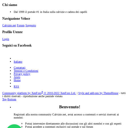
Chi siamo
Dal 1999 il portale #1 in Italia sulla calvizie e caduta dei capelli
Navigazione Veloce
Calvizie.net
Forum
Supporto
Profilo Utente
Login
Seguici su Facebook
Italiano
Contattaci
Termini e Condizioni
Privacy policy
Aiuto
Home
RSS
®
Community platform by XenForo
© 2010-2022 XenForo Ltd.
|
Style and add-ons by ThemeHouse
- tutti
i diritti riservati - riproduzione anche parziale vietata
Top
Bottom
Benvenuto!
Registrati alla nostra community Calvizie.net, avrai accesso a contenuti e servizi riservati ai
membri:
Potrai intervenire direttamente alle discussioni con gli altri membri e con gli esperti
Potrai accedere a contenuti esclusivi sul portale e sul forum