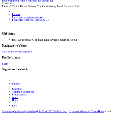
Devi effettuare il login o registrarti per postare qui.
Condividi:
Facebook
Twitter
Reddit
Pinterest
Tumblr
WhatsApp
Email
Condividi
Link
Forums
I migliori prodotti anticalvizie
Finasteride (Propecia, Proscar & C.)
Chi siamo
Dal 1999 il portale #1 in Italia sulla calvizie e caduta dei capelli
Navigazione Veloce
Calvizie.net
Forum
Supporto
Profilo Utente
Login
Seguici su Facebook
Italiano
Contattaci
Termini e Condizioni
Privacy policy
Aiuto
Home
RSS
®
Community platform by XenForo
© 2010-2022 XenForo Ltd.
|
Style and add-ons by ThemeHouse
- tutti i