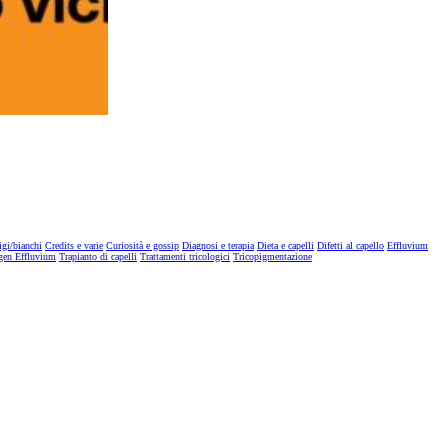
igi/bianchi
Credits e varie
Curiosità e gossip
Diagnosi e terapia
Dieta e capelli
Difetti al capello
Effluvium
gen Effluvium
Trapianto di capelli
Trattamenti tricologici
Tricopigmentazione