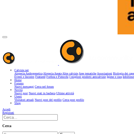
Calvizie.net
Alopecia Androgenetica
Alopecia Areata
Altre calvizie
Aree tematiche
Associazioni
Biologia dei cape
Eventi e Incontri
Featured
Forfora e Pidocchi
I migliori prodotti anticalvizie
Igiene e cura
Infoltime
Home
Forums
Nuovi messaggi
Cerca nel forum
Novità
Nuovi post
Nuovi stati in bacheca
Ultime attività
Utenti
Visitatori attuali
Nuovi post del profilo
Cerca post profilo
Shop
Accedi
Registrati
Cerca