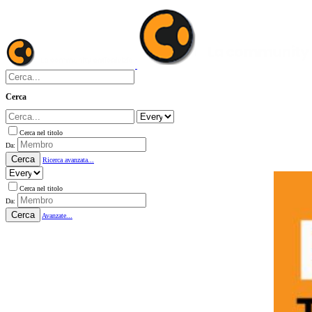
Cerca
Cerca nel titolo
Da:
Cerca
Ricerca avanzata...
Cerca nel titolo
Da:
Cerca
Avanzate...