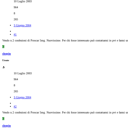
10 Luglio 2003
964
8
265
3 Giugno 2004
#1
Vendo n.2 confezioni di Proscar 5mg. Nuovissime. Per chi fosse interessato può contattarmi in pvt e farmi u
C
chopin
Utente
10 Luglio 2003
964
8
265
3 Giugno 2004
#2
Vendo n.2 confezioni di Proscar 5mg. Nuovissime. Per chi fosse interessato può contattarmi in pvt e farmi u
C
chopin