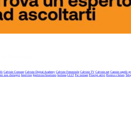
lli
Calvizie Comune
Calvizie Digital Academy
Calvizie Femminile
Calvizie TV
Calvizie.net
Canizie capelli gr
nti non chirurgici
Interviste
Ipertricosi/Irsutismo
Isolinea
LLLT
Per iniziare
Principi attivi
Ricerca e futuro
Telo