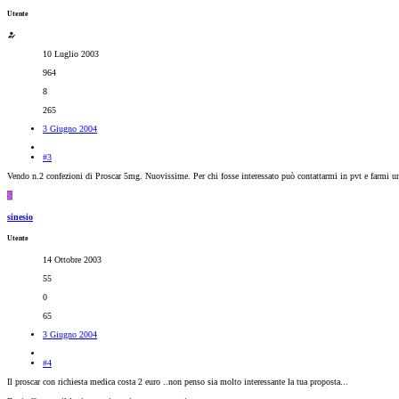
Utente
10 Luglio 2003
964
8
265
3 Giugno 2004
#3
Vendo n.2 confezioni di Proscar 5mg. Nuovissime. Per chi fosse interessato può contattarmi in pvt e farmi u
S
sinesio
Utente
14 Ottobre 2003
55
0
65
3 Giugno 2004
#4
Il proscar con richiesta medica costa 2 euro ..non penso sia molto interessante la tua proposta...