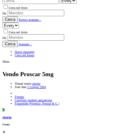
Cerca nel titolo
Da:
Cerca
Ricerca avanzata...
Cerca nel titolo
Da:
Cerca
Avanzate...
Nuovi messaggi
Cerca nel forum
Menu
Vendo Proscar 5mg
Thread starter
chopin
Start date
3 Giugno 2004
Forums
I migliori prodotti anticalvizie
Finasteride (Propecia, Proscar & C.)
C
chopin
Utente