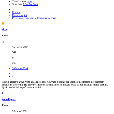
Thread starter
ciclo
Start date
3 Ottobre 2014
Forums
Percorsi rapidi
Per i nuovi: scegliere la terapia anticalvizie
C
ciclo
Utente
15 Luglio 2014
341
0
265
3 Ottobre 2014
#1
Tempo addietro avevo visto un elenco dove venivano riportati dei valori di riferimento dei parametri
ematici in tricologia. Ho provato a fare un cerca ma non ho trovato nulla se non risultati molto parziali.
Qualcuno ha link o può essermi utile?
J
jamesflipper
Utente
5 Marzo 2009