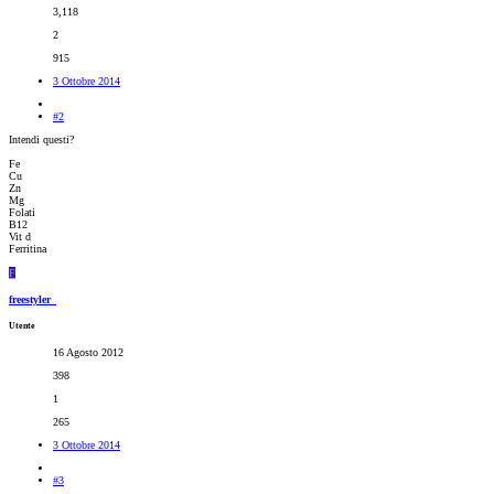
3,118
2
915
3 Ottobre 2014
#2
Intendi questi?
Fe
Cu
Zn
Mg
Folati
B12
Vit d
Ferritina
F
freestyler_
Utente
16 Agosto 2012
398
1
265
3 Ottobre 2014
#3