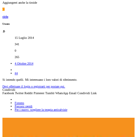
Aggiungerei anche la tiroide
C
ciclo
Utente
15 Luglio 2014
341
0
265
4 Ottobre 2014
#4
Si intendo quelli. Mi interessano i loro valori di riferimento.
Devi effettuare il login o registrarti per postare qui.
Condividi:
Facebook
Twitter
Reddit
Pinterest
Tumblr
WhatsApp
Email
Condividi
Link
Forums
Percorsi rapidi
Per i nuovi: scegliere la terapia anticalvizie