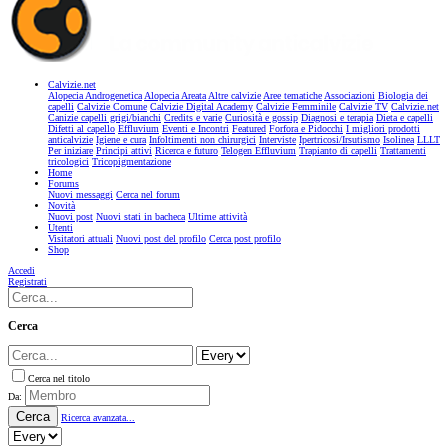
Calvizie.net
Alopecia Androgenetica
Alopecia Areata
Altre calvizie
Aree tematiche
Associazioni
Biologia dei
capelli
Calvizie Comune
Calvizie Digital Academy
Calvizie Femminile
Calvizie TV
Calvizie.net
Canizie capelli grigi/bianchi
Credits e varie
Curiosità e gossip
Diagnosi e terapia
Dieta e capelli
Difetti al capello
Effluvium
Eventi e Incontri
Featured
Forfora e Pidocchi
I migliori prodotti
anticalvizie
Igiene e cura
Infoltimenti non chirurgici
Interviste
Ipertricosi/Irsutismo
Isolinea
LLLT
Per iniziare
Principi attivi
Ricerca e futuro
Telogen Effluvium
Trapianto di capelli
Trattamenti
tricologici
Tricopigmentazione
Home
Forums
Nuovi messaggi
Cerca nel forum
Novità
Nuovi post
Nuovi stati in bacheca
Ultime attività
Utenti
Visitatori attuali
Nuovi post del profilo
Cerca post profilo
Shop
Accedi
Registrati
Cerca
Cerca nel titolo
Da:
Cerca
Ricerca avanzata...