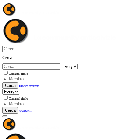
Cerca
Cerca nel titolo
Da:
Cerca
Ricerca avanzata...
Cerca nel titolo
Da:
Cerca
Avanzate...