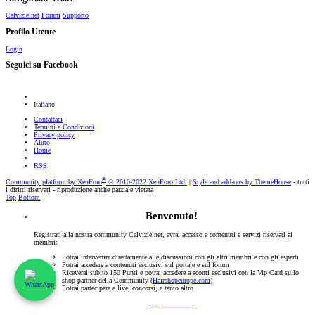
Calvizie.net
Forum
Supporto
Profilo Utente
Login
Seguici su Facebook
Italiano
Contattaci
Termini e Condizioni
Privacy policy
Aiuto
Home
RSS
®
Community platform by XenForo
© 2010-2022 XenForo Ltd.
|
Style and add-ons by ThemeHouse
- tutti
i diritti riservati - riproduzione anche parziale vietata
Top
Bottom
Benvenuto!
Registrati alla nostra community Calvizie.net, avrai accesso a contenuti e servizi riservati ai
membri:
Potrai intervenire direttamente alle discussioni con gli altri membri e con gli esperti
Potrai accedere a contenuti esclusivi sul portale e sul forum
Riceverai subito 150 Punti e potrai accedere a sconti esclusivi con la Vip Card sullo
shop partner della Community (
Hairshopeurope.com
)
Potrai partecipare a live, concorsi, e tanto altro
Registrati Subito