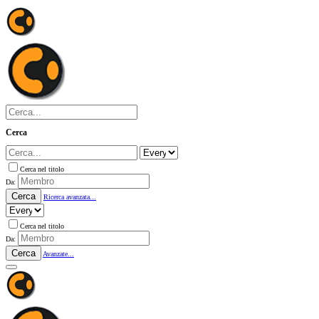
Cerca
Cerca nel titolo
Da:
Cerca
Ricerca avanzata...
Cerca nel titolo
Da:
Cerca
Avanzate...