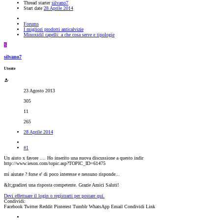
Thread starter
silvano7
Start date
28 Aprile 2014
Forums
I migliori prodotti anticalvizie
Minoxidil capelli: a che cosa serve e tipologie
S
silvano7
Utente
23 Agosto 2013
305
11
265
28 Aprile 2014
#1
Un aiuto x favore .... Ho inserito una nuova discussione a questo indir
http://www.ieson.com/topic.asp?TOPIC_ID=61475
mi aiutate ? forse e' di poco interesse e nessuno risponde...
&lt;gradirei una risposta competente. Grazie Amici Saluti!
Devi effettuare il login o registrarti per postare qui.
Condividi:
Facebook
Twitter
Reddit
Pinterest
Tumblr
WhatsApp
Email
Condividi
Link