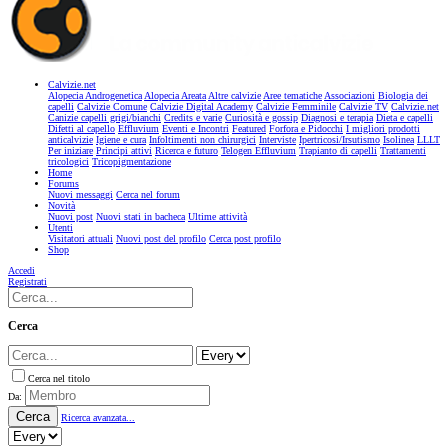
Calvizie.net
Alopecia Androgenetica
Alopecia Areata
Altre calvizie
Aree tematiche
Associazioni
Biologia dei
capelli
Calvizie Comune
Calvizie Digital Academy
Calvizie Femminile
Calvizie TV
Calvizie.net
Canizie capelli grigi/bianchi
Credits e varie
Curiosità e gossip
Diagnosi e terapia
Dieta e capelli
Difetti al capello
Effluvium
Eventi e Incontri
Featured
Forfora e Pidocchi
I migliori prodotti
anticalvizie
Igiene e cura
Infoltimenti non chirurgici
Interviste
Ipertricosi/Irsutismo
Isolinea
LLLT
Per iniziare
Principi attivi
Ricerca e futuro
Telogen Effluvium
Trapianto di capelli
Trattamenti
tricologici
Tricopigmentazione
Home
Forums
Nuovi messaggi
Cerca nel forum
Novità
Nuovi post
Nuovi stati in bacheca
Ultime attività
Utenti
Visitatori attuali
Nuovi post del profilo
Cerca post profilo
Shop
Accedi
Registrati
Cerca
Cerca nel titolo
Da:
Cerca
Ricerca avanzata...