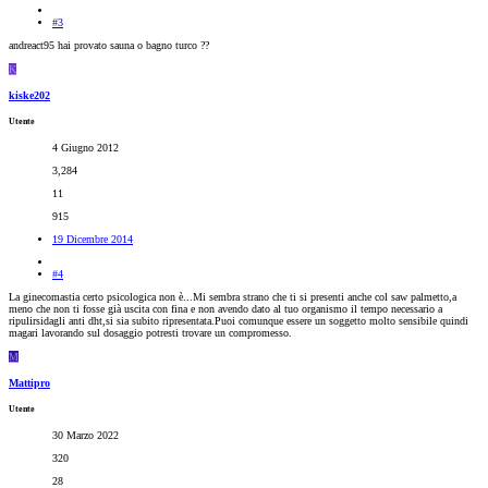
#3
andreact95 hai provato sauna o bagno turco ??
K
kiske202
Utente
4 Giugno 2012
3,284
11
915
19 Dicembre 2014
#4
La ginecomastia certo psicologica non è...Mi sembra strano che ti si presenti anche col saw palmetto,a
meno che non ti fosse già uscita con fina e non avendo dato al tuo organismo il tempo necessario a
ripulirsidagli anti dht,si sia subito ripresentata.Puoi comunque essere un soggetto molto sensibile quindi
magari lavorando sul dosaggio potresti trovare un compromesso.
M
Mattipro
Utente
30 Marzo 2022
320
28