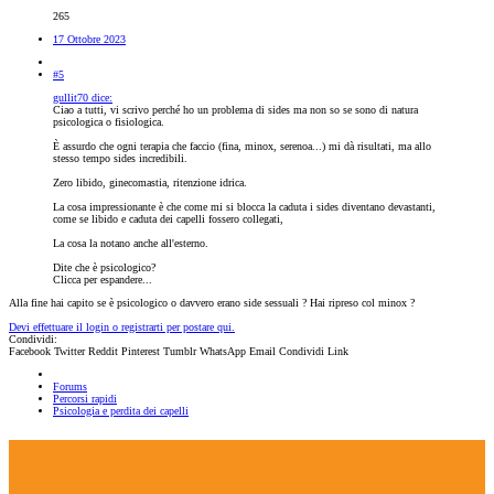
265
17 Ottobre 2023
#5
gullit70 dice:
Ciao a tutti, vi scrivo perché ho un problema di sides ma non so se sono di natura
psicologica o fisiologica.
È assurdo che ogni terapia che faccio (fina, minox, serenoa...) mi dà risultati, ma allo
stesso tempo sides incredibili.
Zero libido, ginecomastia, ritenzione idrica.
La cosa impressionante è che come mi si blocca la caduta i sides diventano devastanti,
come se libido e caduta dei capelli fossero collegati,
La cosa la notano anche all'esterno.
Dite che è psicologico?
Clicca per espandere...
Alla fine hai capito se è psicologico o davvero erano side sessuali ? Hai ripreso col minox ?
Devi effettuare il login o registrarti per postare qui.
Condividi:
Facebook
Twitter
Reddit
Pinterest
Tumblr
WhatsApp
Email
Condividi
Link
Forums
Percorsi rapidi
Psicologia e perdita dei capelli