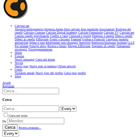
Calvizie.net
Alopecia Androgenetica
Alopecia Areata
Altre calvizie
Aree tematiche
Associazioni
Biologia dei
capelli
Calvizie Comune
Calvizie Digital Academy
Calvizie Femminile
Calvizie TV
Calvizie.net
Canizie capelli grigi/bianchi
Credits e varie
Curiosità e gossip
Diagnosi e terapia
Dieta e capelli
Difetti al capello
Effluvium
Eventi e Incontri
Featured
Forfora e Pidocchi
I migliori prodotti
anticalvizie
Igiene e cura
Infoltimenti non chirurgici
Interviste
Ipertricosi/Irsutismo
Isolinea
LLLT
Per iniziare
Principi attivi
Ricerca e futuro
Telogen Effluvium
Trapianto di capelli
Trattamenti
tricologici
Tricopigmentazione
Home
Forums
Nuovi messaggi
Cerca nel forum
Novità
Nuovi post
Nuovi stati in bacheca
Ultime attività
Utenti
Visitatori attuali
Nuovi post del profilo
Cerca post profilo
Shop
Accedi
Registrati
Cerca
Cerca nel titolo
Da:
Cerca
Ricerca avanzata...