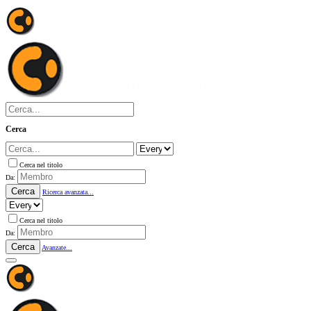
Cerca
Cerca nel titolo
Da:
Cerca
Ricerca avanzata...
Cerca nel titolo
Da:
Cerca
Avanzate...