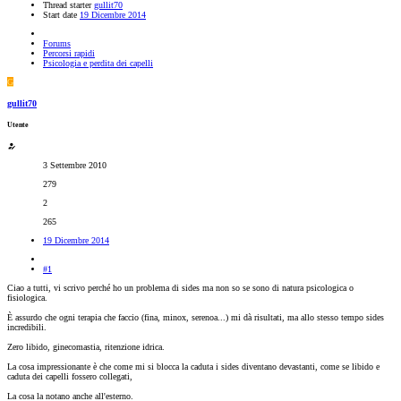
Thread starter
gullit70
Start date
19 Dicembre 2014
Forums
Percorsi rapidi
Psicologia e perdita dei capelli
G
gullit70
Utente
3 Settembre 2010
279
2
265
19 Dicembre 2014
#1
Ciao a tutti, vi scrivo perché ho un problema di sides ma non so se sono di natura psicologica o
fisiologica.
È assurdo che ogni terapia che faccio (fina, minox, serenoa...) mi dà risultati, ma allo stesso tempo sides
incredibili.
Zero libido, ginecomastia, ritenzione idrica.
La cosa impressionante è che come mi si blocca la caduta i sides diventano devastanti, come se libido e
caduta dei capelli fossero collegati,
La cosa la notano anche all'esterno.