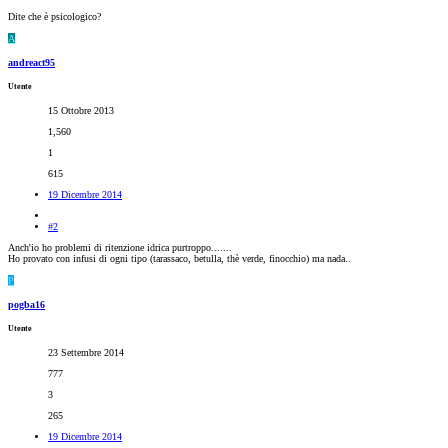
Dite che è psicologico?
A
andreact95
Utente
15 Ottobre 2013
1,560
1
615
19 Dicembre 2014
#2
Anch'io ho problemi di ritenzione idrica purtroppo.......
Ho provato con infusi di ogni tipo (tarassaco, betulla, thè verde, finocchio) ma nada..
P
pogba16
Utente
23 Settembre 2014
777
3
265
19 Dicembre 2014