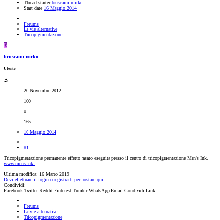
Thread starter
bruscaini mirko
Start date
16 Maggio 2014
Forums
Le vie alternative
Tricopigmentazione
B
bruscaini mirko
Utente
20 Novembre 2012
100
0
165
16 Maggio 2014
#1
Tricopigmentazione permanente effetto rasato eseguita presso il centro di tricopigmentazione Men's Ink.
www.mens-ink.
Ultima modifica:
16 Marzo 2019
Devi effettuare il login o registrarti per postare qui.
Condividi:
Facebook
Twitter
Reddit
Pinterest
Tumblr
WhatsApp
Email
Condividi
Link
Forums
Le vie alternative
Tricopigmentazione