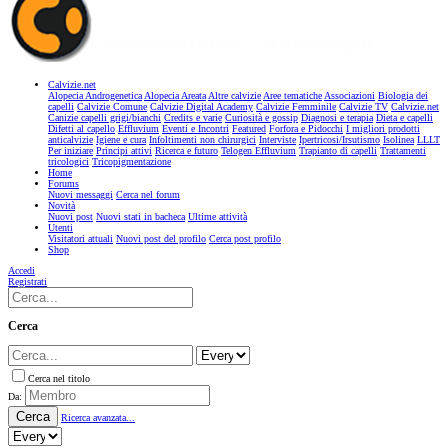
Calvizie.net
Alopecia Androgenetica
Alopecia Areata
Altre calvizie
Aree tematiche
Associazioni
Biologia dei
capelli
Calvizie Comune
Calvizie Digital Academy
Calvizie Femminile
Calvizie TV
Calvizie.net
Canizie capelli grigi/bianchi
Credits e varie
Curiosità e gossip
Diagnosi e terapia
Dieta e capelli
Difetti al capello
Effluvium
Eventi e Incontri
Featured
Forfora e Pidocchi
I migliori prodotti
anticalvizie
Igiene e cura
Infoltimenti non chirurgici
Interviste
Ipertricosi/Irsutismo
Isolinea
LLLT
Per iniziare
Principi attivi
Ricerca e futuro
Telogen Effluvium
Trapianto di capelli
Trattamenti
tricologici
Tricopigmentazione
Home
Forums
Nuovi messaggi
Cerca nel forum
Novità
Nuovi post
Nuovi stati in bacheca
Ultime attività
Utenti
Visitatori attuali
Nuovi post del profilo
Cerca post profilo
Shop
Accedi
Registrati
Cerca
Cerca nel titolo
Da:
Cerca
Ricerca avanzata...