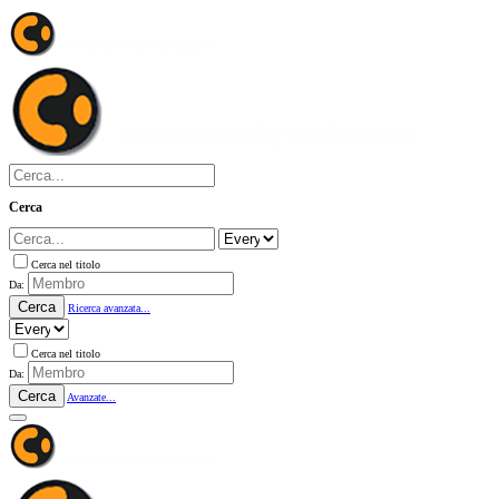
Cerca
Cerca nel titolo
Da:
Cerca
Ricerca avanzata...
Cerca nel titolo
Da:
Cerca
Avanzate...