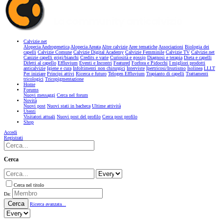
Calvizie.net
Alopecia Androgenetica
Alopecia Areata
Altre calvizie
Aree tematiche
Associazioni
Biologia dei
capelli
Calvizie Comune
Calvizie Digital Academy
Calvizie Femminile
Calvizie TV
Calvizie.net
Canizie capelli grigi/bianchi
Credits e varie
Curiosità e gossip
Diagnosi e terapia
Dieta e capelli
Difetti al capello
Effluvium
Eventi e Incontri
Featured
Forfora e Pidocchi
I migliori prodotti
anticalvizie
Igiene e cura
Infoltimenti non chirurgici
Interviste
Ipertricosi/Irsutismo
Isolinea
LLLT
Per iniziare
Principi attivi
Ricerca e futuro
Telogen Effluvium
Trapianto di capelli
Trattamenti
tricologici
Tricopigmentazione
Home
Forums
Nuovi messaggi
Cerca nel forum
Novità
Nuovi post
Nuovi stati in bacheca
Ultime attività
Utenti
Visitatori attuali
Nuovi post del profilo
Cerca post profilo
Shop
Accedi
Registrati
Cerca
Cerca nel titolo
Da:
Cerca
Ricerca avanzata...