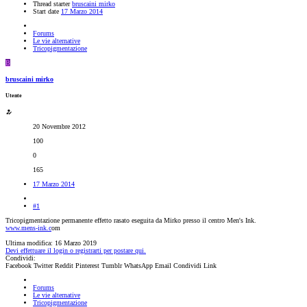
Thread starter
bruscaini mirko
Start date
17 Marzo 2014
Forums
Le vie alternative
Tricopigmentazione
B
bruscaini mirko
Utente
20 Novembre 2012
100
0
165
17 Marzo 2014
#1
Tricopigmentazione permanente effetto rasato eseguita da Mirko presso il centro Men's Ink.
www.mens-ink.c
om
Ultima modifica:
16 Marzo 2019
Devi effettuare il login o registrarti per postare qui.
Condividi:
Facebook
Twitter
Reddit
Pinterest
Tumblr
WhatsApp
Email
Condividi
Link
Forums
Le vie alternative
Tricopigmentazione