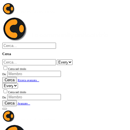
Cerca
Cerca nel titolo
Da:
Cerca
Ricerca avanzata...
Cerca nel titolo
Da:
Cerca
Avanzate...