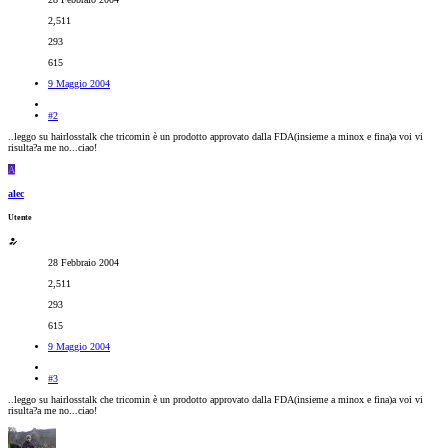
2,511
293
615
9 Maggio 2004
#2
..leggo su hairlosstalk che tricomin è un prodotto approvato dalla FDA(insieme a minox e fina)a voi vi
risulta?a me no...ciao!
A
alec
Utente
28 Febbraio 2004
2,511
293
615
9 Maggio 2004
#3
..leggo su hairlosstalk che tricomin è un prodotto approvato dalla FDA(insieme a minox e fina)a voi vi
risulta?a me no...ciao!