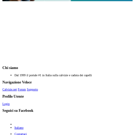
Chi siamo
Dal 1999 il portale #1 in Italia sulla calvizie e caduta dei capelli
Navigazione Veloce
Calvizie.net
Forum
Supporto
Profilo Utente
Login
Seguici su Facebook
Italiano
Contattaci