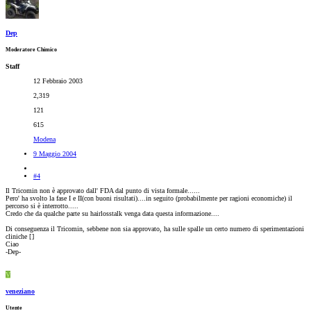
Dep
Moderatore Chimico
Staff
12 Febbraio 2003
2,319
121
615
Modena
9 Maggio 2004
#4
Il Tricomin non è approvato dall' FDA dal punto di vista formale......
Pero' ha svolto la fase I e II(con buoni risultati)....in seguito (probabilmente per ragioni economiche) il
percorso si è interrotto.....
Credo che da qualche parte su hairlosstalk venga data questa informazione....
Di conseguenza il Tricomin, sebbene non sia approvato, ha sulle spalle un certo numero di sperimentazioni
cliniche [
]
Ciao
-Dep-
V
veneziano
Utente