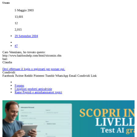
Utente
5 Maggio 2003
13,601
12
2,015
29 Settembre 2004
#7
Caro Veneziano, ho trovato questo:
http://www.hairlosshelp.com/html/tricomin.cfm
baci
Claudia
Devi effettuare il login o registrarti per postare qui.
Condividi:
Facebook
Twitter
Reddit
Pinterest
Tumblr
WhatsApp
Email
Condividi
Link
Forums
I migliori prodotti anticalvizie
Rame Peptidi e antinfiammatori topici