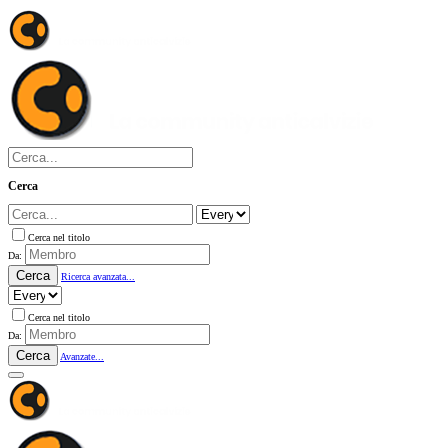
Cerca
Cerca nel titolo
Da:
Cerca
Ricerca avanzata...
Cerca nel titolo
Da:
Cerca
Avanzate...