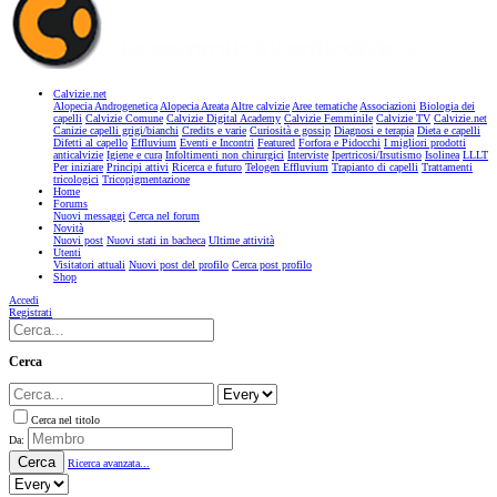
Calvizie.net
Alopecia Androgenetica
Alopecia Areata
Altre calvizie
Aree tematiche
Associazioni
Biologia dei
capelli
Calvizie Comune
Calvizie Digital Academy
Calvizie Femminile
Calvizie TV
Calvizie.net
Canizie capelli grigi/bianchi
Credits e varie
Curiosità e gossip
Diagnosi e terapia
Dieta e capelli
Difetti al capello
Effluvium
Eventi e Incontri
Featured
Forfora e Pidocchi
I migliori prodotti
anticalvizie
Igiene e cura
Infoltimenti non chirurgici
Interviste
Ipertricosi/Irsutismo
Isolinea
LLLT
Per iniziare
Principi attivi
Ricerca e futuro
Telogen Effluvium
Trapianto di capelli
Trattamenti
tricologici
Tricopigmentazione
Home
Forums
Nuovi messaggi
Cerca nel forum
Novità
Nuovi post
Nuovi stati in bacheca
Ultime attività
Utenti
Visitatori attuali
Nuovi post del profilo
Cerca post profilo
Shop
Accedi
Registrati
Cerca
Cerca nel titolo
Da:
Cerca
Ricerca avanzata...