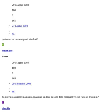
29 Maggio 2003
180
0
165
27 Luglio 2004
#5
qualcuno ha trovato questi risultati?
V
veneziano
Utente
29 Maggio 2003
180
0
165
29 Settembre 2004
#6
ho provato a cercare ma niente.qualcuno sa dove ci sono foto comparative con l'uso di tricomin?
C
claudia