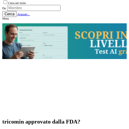
Cerca nel titolo
Da:
Cerca
Avanzate...
Menu
tricomin approvato dalla FDA?