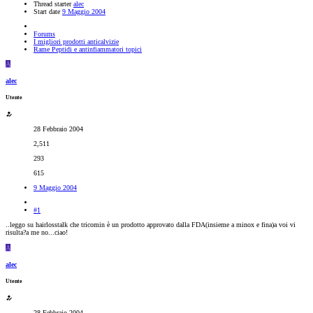
Thread starter
alec
Start date
9 Maggio 2004
Forums
I migliori prodotti anticalvizie
Rame Peptidi e antinfiammatori topici
A
alec
Utente
28 Febbraio 2004
2,511
293
615
9 Maggio 2004
#1
..leggo su hairlosstalk che tricomin è un prodotto approvato dalla FDA(insieme a minox e fina)a voi vi
risulta?a me no...ciao!
A
alec
Utente
28 Febbraio 2004