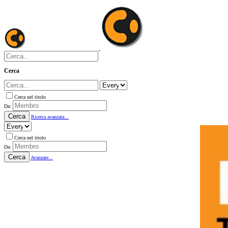
Cerca
Cerca nel titolo
Da:
Cerca
Ricerca avanzata...
Cerca nel titolo
Da:
Cerca
Avanzate...