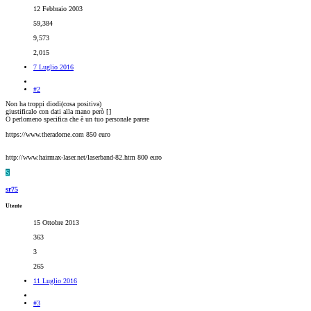
12 Febbraio 2003
59,384
9,573
2,015
7 Luglio 2016
#2
Non ha troppi diodi(cosa positiva)
giustificalo con dati alla mano però [
]
O perlomeno specifica che è un tuo personale parere
https://www.theradome.com 850 euro
http://www.hairmax-laser.net/laserband-82.htm 800 euro
S
sr75
Utente
15 Ottobre 2013
363
3
265
11 Luglio 2016
#3