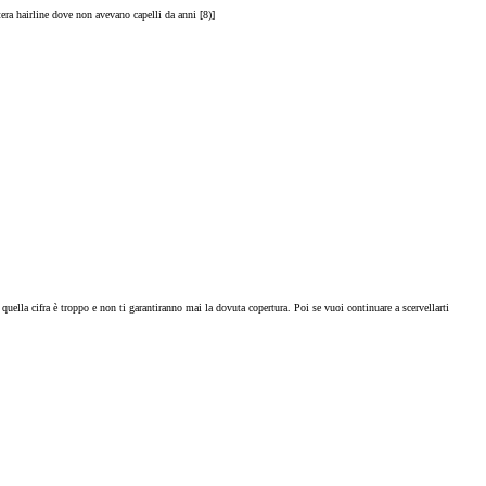
intera hairline dove non avevano capelli da anni [8)]
ella cifra è troppo e non ti garantiranno mai la dovuta copertura. Poi se vuoi continuare a scervellarti