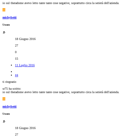
io sul theradome avevo letto tante tante cose negative, soprattutto circa la serietà dell'azienda.
M
michybetti
Utente
18 Giugno 2016
27
0
15
11 Luglio 2016
#4
ti ringrazio
sr75 ha scritto:
io sul theradome avevo letto tante tante cose negative, soprattutto circa la serietà dell'azienda.
M
michybetti
Utente
18 Giugno 2016
27