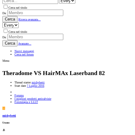
Cerca nel titolo
Da:
Cerca
Ricerca avanzata...
Cerca nel titolo
Da:
Cerca
Avanzate...
Nuovi messaggi
Cerca nel forum
Menu
Theradome VS HairMAx Laserband 82
Thread starter
michybetti
Start date
7 Luglio 2016
Forums
I migliori prodotti anticalvizie
Fototerapia e LLLT
M
michybetti
Utente