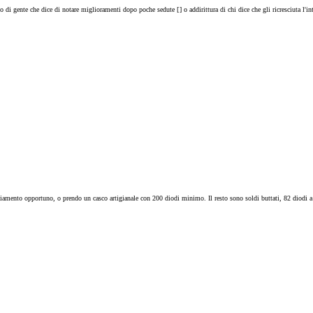
tto di gente che dice di notare miglioramenti dopo poche sedute [
] o addirittura di chi dice che gli ricresciuta l'
amento opportuno, o prendo un casco artigianale con 200 diodi minimo. Il resto sono soldi buttati, 82 diodi a qu