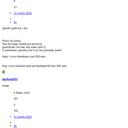
0
15
11 Luglio 2016
#5
Quindi quale fra i due
Proxy ha scritto:
Non ha troppi diodi(cosa positiva)
giustificalo con dati alla mano però [
]
O perlomeno specifica che è un tuo personale parere
https://www.theradome.com 850 euro
http://www.hairmax-laser.net/laserband-82.htm 800 euro
M
mackenzie91
Utente
6 Marzo 2016
207
4
165
11 Luglio 2016
#6