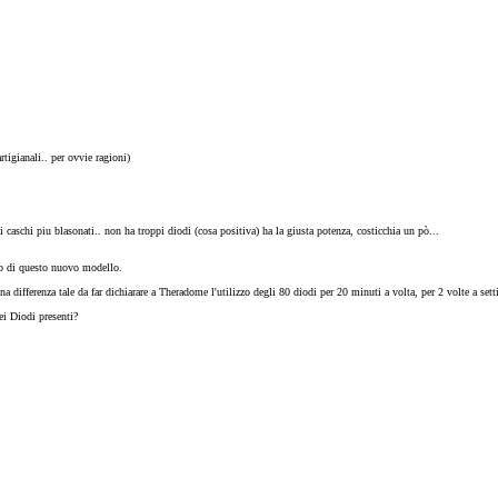
tigianali.. per ovvie ragioni)
 caschi piu blasonati.. non ha troppi diodi (cosa positiva) ha la giusta potenza, costicchia un pò...
eno di questo nuovo modello.
una differenza tale da far dichiarare a Theradome l'utilizzo degli 80 diodi per 20 minuti a volta, per 2 volte a se
ei Diodi presenti?