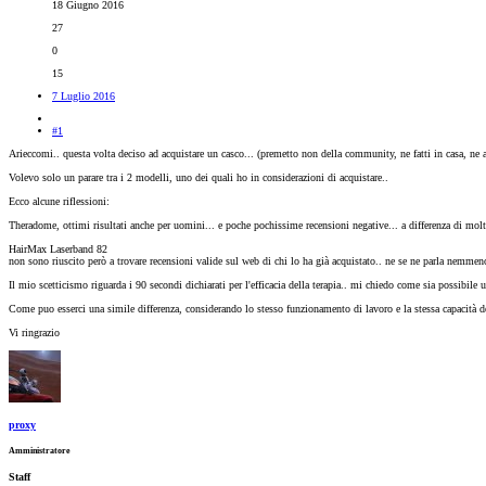
18 Giugno 2016
27
0
15
7 Luglio 2016
#1
Arieccomi.. questa volta deciso ad acquistare un casco... (premetto non della community, ne fatti in casa, ne ar
Volevo solo un parare tra i 2 modelli, uno dei quali ho in considerazioni di acquistare..
Ecco alcune riflessioni:
Theradome, ottimi risultati anche per uomini... e poche pochissime recensioni negative... a differenza di molti
HairMax Laserband 82
non sono riuscito però a trovare recensioni valide sul web di chi lo ha già acquistato.. ne se ne parla nemm
Il mio scetticismo riguarda i 90 secondi dichiarati per l'efficacia della terapia.. mi chiedo come sia possibile 
Come puo esserci una simile differenza, considerando lo stesso funzionamento di lavoro e la stessa capacità d
Vi ringrazio
proxy
Amministratore
Staff