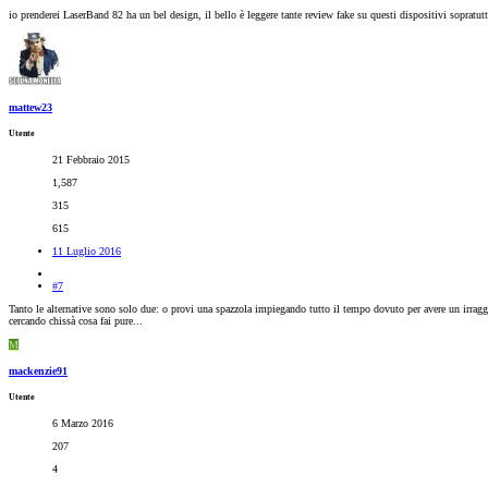
io prenderei LaserBand 82 ha un bel design, il bello è leggere tante review fake su questi dispositivi sopratu
mattew23
Utente
21 Febbraio 2015
1,587
315
615
11 Luglio 2016
#7
Tanto le alternative sono solo due: o provi una spazzola impiegando tutto il tempo dovuto per avere un irraggi
cercando chissà cosa fai pure...
M
mackenzie91
Utente
6 Marzo 2016
207
4