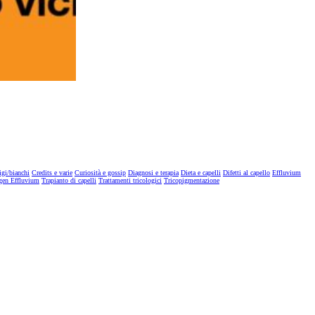
igi/bianchi
Credits e varie
Curiosità e gossip
Diagnosi e terapia
Dieta e capelli
Difetti al capello
Effluvium
gen Effluvium
Trapianto di capelli
Trattamenti tricologici
Tricopigmentazione