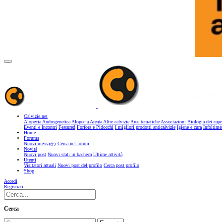
Calvizie.net
Alopecia Androgenetica
Alopecia Areata
Altre calvizie
Aree tematiche
Associazioni
Biologia dei cape
Eventi e Incontri
Featured
Forfora e Pidocchi
I migliori prodotti anticalvizie
Igiene e cura
Infoltime
Home
Forums
Nuovi messaggi
Cerca nel forum
Novità
Nuovi post
Nuovi stati in bacheca
Ultime attività
Utenti
Visitatori attuali
Nuovi post del profilo
Cerca post profilo
Shop
Accedi
Registrati
Cerca