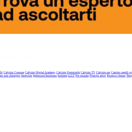
lli
Calvizie Comune
Calvizie Digital Academy
Calvizie Femminile
Calvizie TV
Calvizie.net
Canizie capelli gr
nti non chirurgici
Interviste
Ipertricosi/Irsutismo
Isolinea
LLLT
Per iniziare
Principi attivi
Ricerca e futuro
Telo