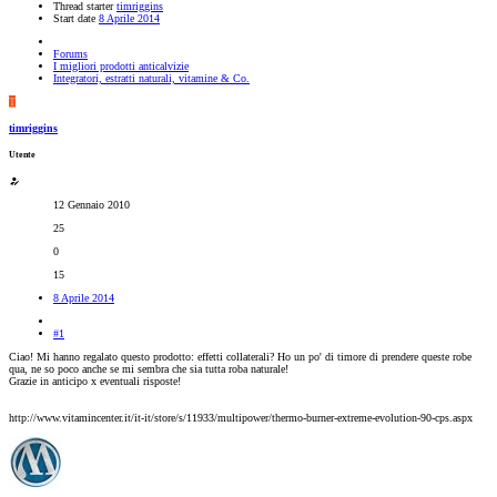
Thread starter
timriggins
Start date
8 Aprile 2014
Forums
I migliori prodotti anticalvizie
Integratori, estratti naturali, vitamine & Co.
T
timriggins
Utente
12 Gennaio 2010
25
0
15
8 Aprile 2014
#1
Ciao! Mi hanno regalato questo prodotto: effetti collaterali? Ho un po' di timore di prendere queste robe
qua, ne so poco anche se mi sembra che sia tutta roba naturale!
Grazie in anticipo x eventuali risposte!
http://www.vitamincenter.it/it-it/store/s/11933/multipower/thermo-burner-extreme-evolution-90-cps.aspx