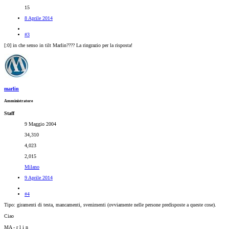
15
8 Aprile 2014
#3
[:0] in che senso in tilt Marlin???? La ringrazio per la risposta!
marlin
Amministratore
Staff
9 Maggio 2004
34,310
4,023
2,015
Milano
9 Aprile 2014
#4
Tipo: giramenti di testa, mancamenti, svenimenti (ovviamente nelle persone predisposte a queste cose).
Ciao
MA - r l i n