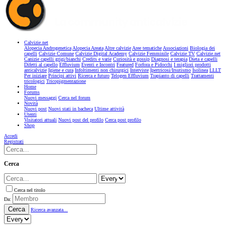
Calvizie.net
Alopecia Androgenetica
Alopecia Areata
Altre calvizie
Aree tematiche
Associazioni
Biologia dei
capelli
Calvizie Comune
Calvizie Digital Academy
Calvizie Femminile
Calvizie TV
Calvizie.net
Canizie capelli grigi/bianchi
Credits e varie
Curiosità e gossip
Diagnosi e terapia
Dieta e capelli
Difetti al capello
Effluvium
Eventi e Incontri
Featured
Forfora e Pidocchi
I migliori prodotti
anticalvizie
Igiene e cura
Infoltimenti non chirurgici
Interviste
Ipertricosi/Irsutismo
Isolinea
LLLT
Per iniziare
Principi attivi
Ricerca e futuro
Telogen Effluvium
Trapianto di capelli
Trattamenti
tricologici
Tricopigmentazione
Home
Forums
Nuovi messaggi
Cerca nel forum
Novità
Nuovi post
Nuovi stati in bacheca
Ultime attività
Utenti
Visitatori attuali
Nuovi post del profilo
Cerca post profilo
Shop
Accedi
Registrati
Cerca
Cerca nel titolo
Da:
Cerca
Ricerca avanzata...