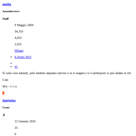
marlin
Amministratore
Staff
9 Maggio 2004
34,310
4,023
2,015
Milano
8 Aprile 2014
#2
Sì sono cose naturali, però rendono alquanto nervosi e se si esagera e si è predisposti si può andare in tilt.
Ciao
MA - r l i n
T
timriggins
Utente
12 Gennaio 2010
25
0