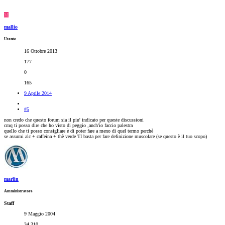
M
mallio
Utente
16 Ottobre 2013
177
0
165
9 Aprile 2014
#5
non credo che questo forum sia il piu' indicato per queste discussioni
cmq ti posso dire che ho visto di peggio ,anch'io faccio palestra
quello che ti posso consigliare è di poter fare a meno di quel termo perchè
se assumi alc + caffeina + thè verde TI basta per fare definizione muscolare (se questo è il tuo scopo)
marlin
Amministratore
Staff
9 Maggio 2004
34,310