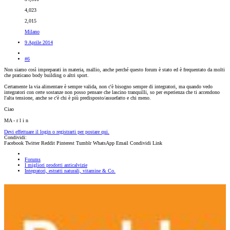
4,023
2,015
Milano
9 Aprile 2014
#6
Non siamo così impreparati in materia, mallio, anche perché questo forum è stato ed è frequentato da molti
che praticano body building o altri sport.
Certamente la via alimentare è sempre valida, non c'è bisogno sempre di integratori, ma quando vedo
integratori con certe sostanze non posso pensare che lascino tranquilli, so per esperienza che ti accendono
l'alta tensione, anche se c'è chi è più predisposto/assuefatto e chi meno.
Ciao
MA - r l i n
Devi effettuare il login o registrarti per postare qui.
Condividi:
Facebook
Twitter
Reddit
Pinterest
Tumblr
WhatsApp
Email
Condividi
Link
Forums
I migliori prodotti anticalvizie
Integratori, estratti naturali, vitamine & Co.