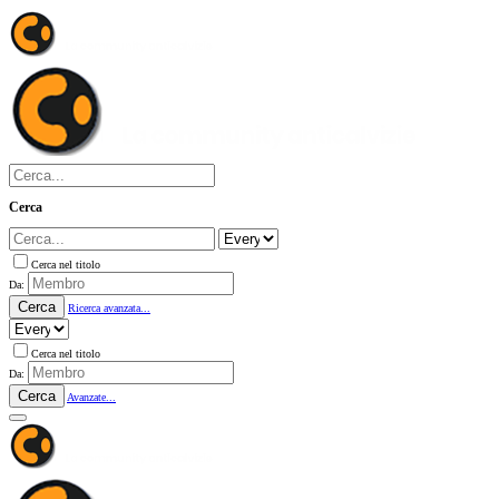
Cerca
Cerca nel titolo
Da:
Cerca
Ricerca avanzata...
Cerca nel titolo
Da:
Cerca
Avanzate...