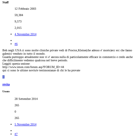
Staff
12 Febbraio 2003
59,384
9,573
2,015
4 Novembre 2014
#6
Beh negli USA ci sono molte cliniche private vedi dr Proctor,Kleine(che adesso e' morto)ecc ecc che fanno
galenici venduto in tutto il mondo.
Guarda purtroppo attualmente non vi e' ancora nulla di particolarmente efficace in commercio e credo anche
che difficilmente vedremo qualcosa nel breve periodo.
Leggiti questa sezione:
http://www.ieson.com/forum.asp?FORUM_ID=44
qui ci sono le ultime novita'e testimonianze di chi le ha provate
R
revita
Utente
28 Settembre 2014
265
0
265
5 Novembre 2014
#7