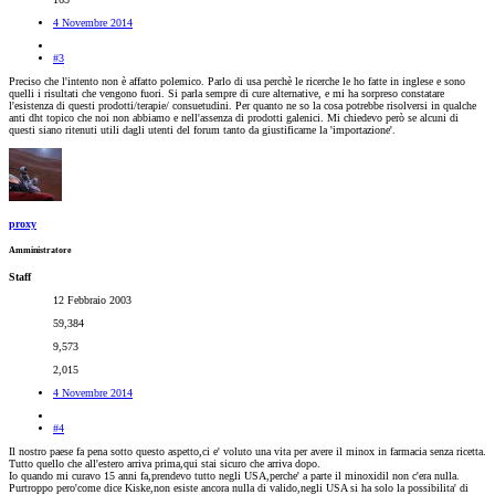
4 Novembre 2014
#3
Preciso che l'intento non è affatto polemico. Parlo di usa perchè le ricerche le ho fatte in inglese e sono
quelli i risultati che vengono fuori. Si parla sempre di cure alternative, e mi ha sorpreso constatare
l'esistenza di questi prodotti/terapie/ consuetudini. Per quanto ne so la cosa potrebbe risolversi in qualche
anti dht topico che noi non abbiamo e nell'assenza di prodotti galenici. Mi chiedevo però se alcuni di
questi siano ritenuti utili dagli utenti del forum tanto da giustificarne la 'importazione'.
proxy
Amministratore
Staff
12 Febbraio 2003
59,384
9,573
2,015
4 Novembre 2014
#4
Il nostro paese fa pena sotto questo aspetto,ci e' voluto una vita per avere il minox in farmacia senza ricetta.
Tutto quello che all'estero arriva prima,qui stai sicuro che arriva dopo.
Io quando mi curavo 15 anni fa,prendevo tutto negli USA,perche' a parte il minoxidil non c'era nulla.
Purtroppo pero'come dice Kiske,non esiste ancora nulla di valido,negli USA si ha solo la possibilita' di