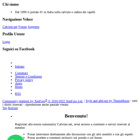
Chi siamo
Dal 1999 il portale #1 in Italia sulla calvizie e caduta dei capelli
Navigazione Veloce
Calvizie.net
Forum
Supporto
Profilo Utente
Login
Seguici su Facebook
Italiano
Contattaci
Termini e Condizioni
Privacy policy
Aiuto
Home
RSS
®
Community platform by XenForo
© 2010-2022 XenForo Ltd.
|
Style and add-ons by ThemeHouse
- tutti
i diritti riservati - riproduzione anche parziale vietata
Top
Bottom
Benvenuto!
Registrati alla nostra community Calvizie.net, avrai accesso a contenuti e servizi riservati ai
membri:
Potrai intervenire direttamente alle discussioni con gli altri membri e con gli esperti
Potrai accedere a contenuti esclusivi sul portale e sul forum