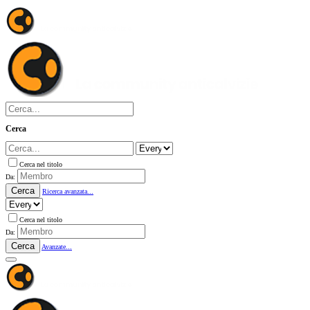
Cerca
Cerca nel titolo
Da:
Cerca
Ricerca avanzata...
Cerca nel titolo
Da:
Cerca
Avanzate...