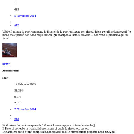
1
615
5 Novembre 2014
#12
Vabbè il minox lo puoi comprare, la finasteride la puoi utilizzare con ricetta, idem per gli antiandrogeni ( e
meno male perchè non sono acqua fresca), gli shampoo al keto si trovano... non vedo il problema qui in
Italia.
proxy
Amministratore
Staff
12 Febbraio 2003
59,384
9,573
2,015
7 Novembre 2014
#13
Si il minox lo puoi comprare da 1-2 anni forse e neppure di tutte le marche[
]
Il Keto ci vorrebbe la ricetta,l'idrocortisone ci vuole la ricetta ecc ecc ecc
Diciamo che tutto e' piu' complicato,non troverai mai le furmulazione proposte negli USA qui