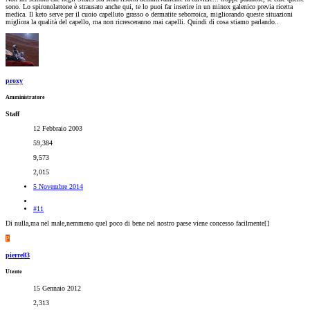
sono. Lo spironolattone è strausato anche qui, te lo puoi far inserire in un minox galenico previa ricetta
medica. Il keto serve per il cuoio capelluto grasso o dermatite seborroica, migliorando queste situazioni
migliora la qualità del capello, ma non ricresceranno mai capelli. Quindi di cosa stiamo parlando..
proxy
Amministratore
Staff
12 Febbraio 2003
59,384
9,573
2,015
5 Novembre 2014
#11
Di nulla,ma nel male,nemmeno quel poco di bene nel nostro paese viene concesso facilmente[
]
P
pierre83
Utente
15 Gennaio 2012
2,313