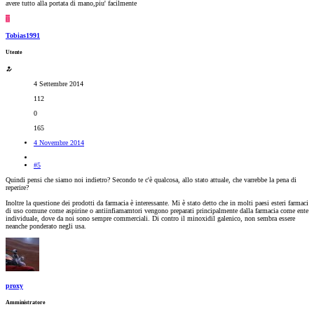
avere tutto alla portata di mano,piu' facilmente
T
Tobias1991
Utente
4 Settembre 2014
112
0
165
4 Novembre 2014
#5
Quindi pensi che siamo noi indietro? Secondo te c'è qualcosa, allo stato attuale, che varrebbe la pena di
reperire?
Inoltre la questione dei prodotti da farmacia è interessante. Mi è stato detto che in molti paesi esteri farmaci
di uso comune come aspirine o antiinfiamamtori vengono preparati principalmente dalla farmacia come ente
individuale, dove da noi sono sempre commerciali. Di contro il minoxidil galenico, non sembra essere
neanche ponderato negli usa.
proxy
Amministratore