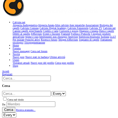
Calvizie.net
Alopecia Androgenetica
Alopecia Areata
Altre calvizie
Aree tematiche
Associazioni
Biologia dei
capelli
Calvizie Comune
Calvizie Digital Academy
Calvizie Femminile
Calvizie TV
Calvizie.net
Canizie capelli grigi/bianchi
Credits e varie
Curiosità e gossip
Diagnosi e terapia
Dieta e capelli
Difetti al capello
Effluvium
Eventi e Incontri
Featured
Forfora e Pidocchi
I migliori prodotti
anticalvizie
Igiene e cura
Infoltimenti non chirurgici
Interviste
Ipertricosi/Irsutismo
Isolinea
LLLT
Per iniziare
Principi attivi
Ricerca e futuro
Telogen Effluvium
Trapianto di capelli
Trattamenti
tricologici
Tricopigmentazione
Home
Forums
Nuovi messaggi
Cerca nel forum
Novità
Nuovi post
Nuovi stati in bacheca
Ultime attività
Utenti
Visitatori attuali
Nuovi post del profilo
Cerca post profilo
Shop
Accedi
Registrati
Cerca
Cerca nel titolo
Da:
Cerca
Ricerca avanzata...