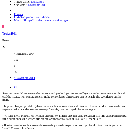
Thread starter
Tobias1991
Start date
4 Novembre 2014
Forums
I migliori prodotti anticalvizie
Minoxidil capelli: a che cosa serve e tipologie
T
Tobias1991
Utente
4 Settembre 2014
112
0
165
4 Novembre 2014
#1
Sono sorpreso dal constatare che nonostante i prodotti per la cura dell'aga si contino su una mano, facendo
qualche ricerca, non sembra esserci molta concordanza oltreoceano con le terapie che svolgiamo qui in
italia.
- In primo luogo i prodotti galenici non sembrano avere alcuna diffusione. Il minoxidil si trova anche nei
supermercati e la scelta sembra essere più ampia, con tutto quel che ne consegue.
- Vi sono molti prodotti da noi non presenti. (o almeno che non sono pervenuti alla mia scarsa conoscenza
sulla questione) Mi riferisco allo spironlactone topico (s5)e al RU-58841, fra gli altri.
- Il ketoconazolo sembra essere decisamente pià usato rispetto ai nostri protocolli, tanto da far parte dei
'grandi 3' contro la calvizia.