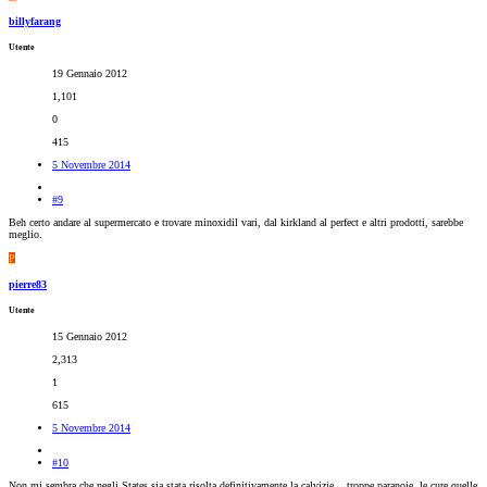
billyfarang
Utente
19 Gennaio 2012
1,101
0
415
5 Novembre 2014
#9
Beh certo andare al supermercato e trovare minoxidil vari, dal kirkland al perfect e altri prodotti, sarebbe
meglio.
P
pierre83
Utente
15 Gennaio 2012
2,313
1
615
5 Novembre 2014
#10
Non mi sembra che negli States sia stata risolta definitivamente la calvizie... troppe paranoie, le cure quelle