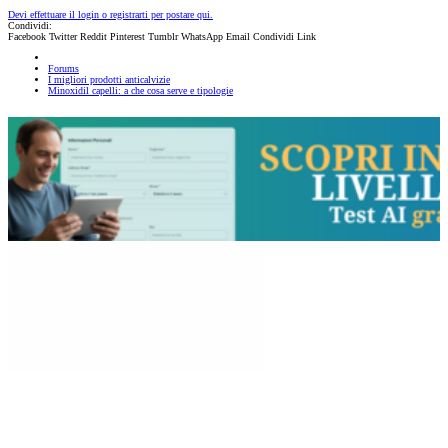
Devi effettuare il login o registrarti per postare qui.
Condividi:
Facebook
Twitter
Reddit
Pinterest
Tumblr
WhatsApp
Email
Condividi
Link
Forums
I migliori prodotti anticalvizie
Minoxidil capelli: a che cosa serve e tipologie