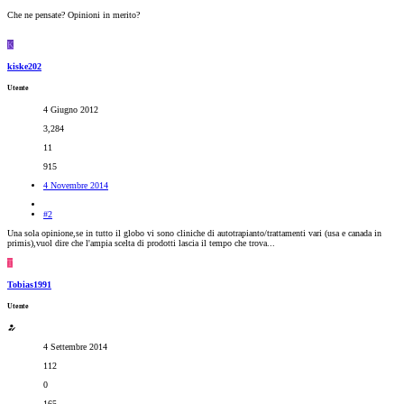
Che ne pensate? Opinioni in merito?
K
kiske202
Utente
4 Giugno 2012
3,284
11
915
4 Novembre 2014
#2
Una sola opinione,se in tutto il globo vi sono cliniche di autotrapianto/trattamenti vari (usa e canada in
primis),vuol dire che l'ampia scelta di prodotti lascia il tempo che trova...
T
Tobias1991
Utente
4 Settembre 2014
112
0
165