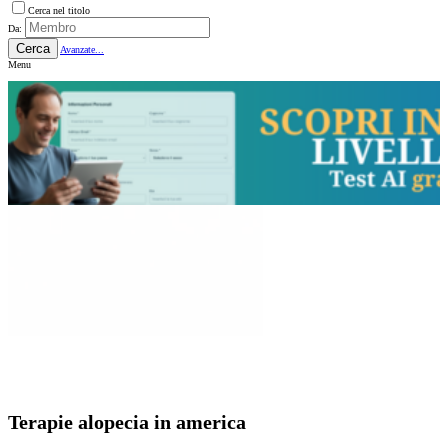
Cerca nel titolo
Da:
Cerca
Avanzate...
Menu
Terapie alopecia in america