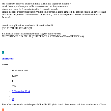
ma vi rendete conto di quanto in italia siamo alla soglia del baratro ?
nn si riesce a produrre piu' nulla siamo costretti ad importare tutto
siamo una paese da 3 mondo rispetto il resto del mondo
l'italia si crede d'essere una paese evoluto solo perchè la gente gira con gli iphone e nn fa un cavolo dalla
mattina la sera,vivono col solo scopo di apparire , farsi le fotine per farsi vedere quanto è bello/a su
facebook
questi sono gli italiani una banda di inetti imbecilli
(NO TUTTI SIA CHIARO )[
]
PS.a natale andro' in america per uno stage se tutto va bene
NN TORNO PIU' IN ITALIA (CHIEDERO' LA CITTADINANZA AMERICANA)
A
andreact95
Utente
15 Ottobre 2013
1,560
1
615
5 Novembre 2014
#8
Beh effettivamente io qualche possibilità alla RU gliela darei.. Soprattutto sul front sembrerebbe efficace..
B