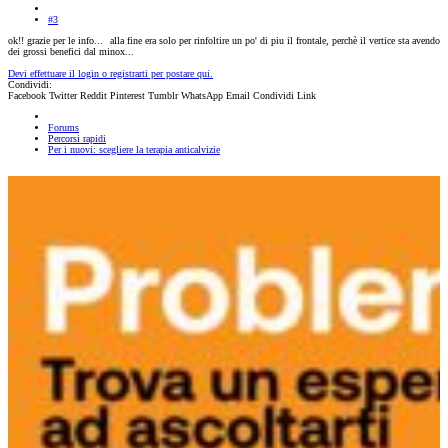
#3
ok!! grazie per le info...
alla fine era solo per rinfoltire un po' di piu il frontale, perchè il vertice sta avendo
dei grossi benefici dal minox...
Devi effettuare il login o registrarti per postare qui.
Condividi:
Facebook
Twitter
Reddit
Pinterest
Tumblr
WhatsApp
Email
Condividi
Link
Forums
Percorsi rapidi
Per i nuovi: scegliere la terapia anticalvizie