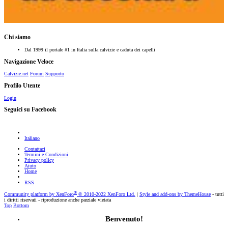
Chi siamo
Dal 1999 il portale #1 in Italia sulla calvizie e caduta dei capelli
Navigazione Veloce
Calvizie.net
Forum
Supporto
Profilo Utente
Login
Seguici su Facebook
Italiano
Contattaci
Termini e Condizioni
Privacy policy
Aiuto
Home
RSS
®
Community platform by XenForo
© 2010-2022 XenForo Ltd.
|
Style and add-ons by ThemeHouse
- tutti
i diritti riservati - riproduzione anche parziale vietata
Top
Bottom
Benvenuto!