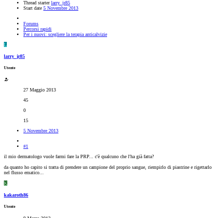
Thread starter
larry_jr85
Start date
5 Novembre 2013
Forums
Percorsi rapidi
Per i nuovi: scegliere la terapia anticalvizie
L
larry_jr85
Utente
27 Maggio 2013
45
0
15
5 Novembre 2013
#1
il mio dermatologo vuole farmi fare la PRP... c'è qualcuno che l'ha già fatta?
da quanto ho capito si tratta di prendere un campione del proprio sangue, riempirlo di piastrine e rigettarlo
nel flusso ematico...
K
kakaroth86
Utente