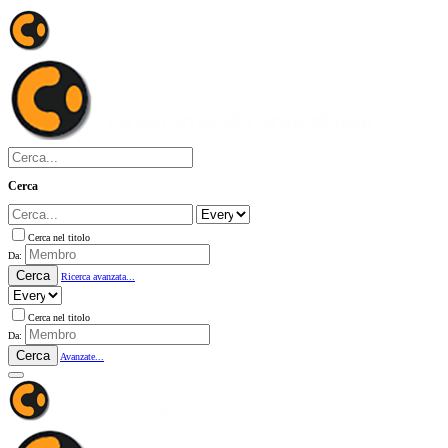
Cerca
Cerca nel titolo
Da:
Cerca
Ricerca avanzata...
Cerca nel titolo
Da:
Cerca
Avanzate...