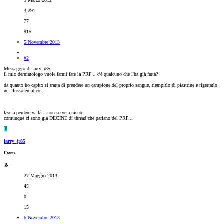
9 Marzo 2012
3,291
77
915
5 Novembre 2013
#2
Messaggio di larry.jr85
il mio dermatologo vuole farmi fare la PRP... c'è qualcuno che l'ha già fatta?
da quanto ho capito si tratta di prendere un campione del proprio sangue, riempirlo di piastrine e rigettarlo
nel flusso ematico...
lascia perdere va là... non serve a niente.
comunque ci sono già DECINE di thread che parlano del PRP...
L
larry_jr85
Utente
27 Maggio 2013
45
0
15
6 Novembre 2013