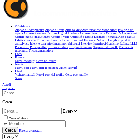
Calvizie.net
Alopecia Androgenetica
Alopecia Areata
Altre calvizie
Aree tematiche
Associazioni
Biologia dei
capelli
Calvizie Comune
Calvizie Digital Academy
Calvizie Femminile
Calvizie TV
Calvizie.net
Canizie capelli grigi/bianchi
Credits e varie
Curiosità e gossip
Diagnosi e terapia
Dieta e capelli
Difetti al capello
Effluvium
Eventi e Incontri
Featured
Forfora e Pidocchi
I migliori prodotti
anticalvizie
Igiene e cura
Infoltimenti non chirurgici
Interviste
Ipertricosi/Irsutismo
Isolinea
LLLT
Per iniziare
Principi attivi
Ricerca e futuro
Telogen Effluvium
Trapianto di capelli
Trattamenti
tricologici
Tricopigmentazione
Home
Forums
Nuovi messaggi
Cerca nel forum
Novità
Nuovi post
Nuovi stati in bacheca
Ultime attività
Utenti
Visitatori attuali
Nuovi post del profilo
Cerca post profilo
Shop
Accedi
Registrati
Cerca
Cerca nel titolo
Da:
Cerca
Ricerca avanzata...