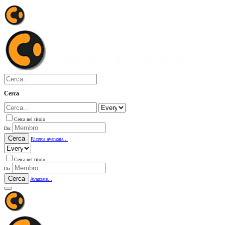
Cerca
Cerca nel titolo
Da:
Cerca
Ricerca avanzata...
Cerca nel titolo
Da:
Cerca
Avanzate...