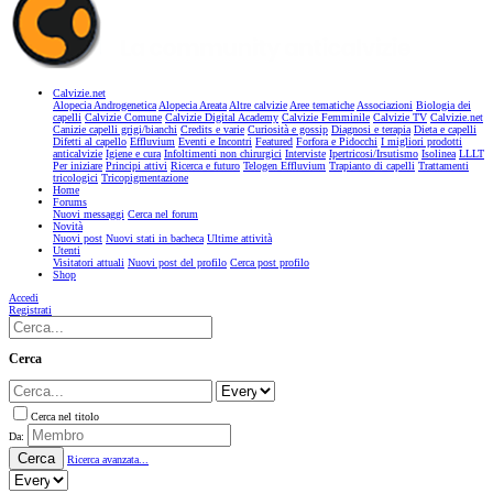
Calvizie.net
Alopecia Androgenetica
Alopecia Areata
Altre calvizie
Aree tematiche
Associazioni
Biologia dei
capelli
Calvizie Comune
Calvizie Digital Academy
Calvizie Femminile
Calvizie TV
Calvizie.net
Canizie capelli grigi/bianchi
Credits e varie
Curiosità e gossip
Diagnosi e terapia
Dieta e capelli
Difetti al capello
Effluvium
Eventi e Incontri
Featured
Forfora e Pidocchi
I migliori prodotti
anticalvizie
Igiene e cura
Infoltimenti non chirurgici
Interviste
Ipertricosi/Irsutismo
Isolinea
LLLT
Per iniziare
Principi attivi
Ricerca e futuro
Telogen Effluvium
Trapianto di capelli
Trattamenti
tricologici
Tricopigmentazione
Home
Forums
Nuovi messaggi
Cerca nel forum
Novità
Nuovi post
Nuovi stati in bacheca
Ultime attività
Utenti
Visitatori attuali
Nuovi post del profilo
Cerca post profilo
Shop
Accedi
Registrati
Cerca
Cerca nel titolo
Da:
Cerca
Ricerca avanzata...