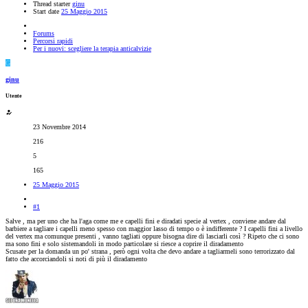
Thread starter
ginu
Start date
25 Maggio 2015
Forums
Percorsi rapidi
Per i nuovi: scegliere la terapia anticalvizie
G
ginu
Utente
23 Novembre 2014
216
5
165
25 Maggio 2015
#1
Salve , ma per uno che ha l'aga come me e capelli fini e diradati specie al vertex , conviene andare dal
barbiere a tagliare i capelli meno spesso con maggior lasso di tempo o è indifferente ? I capelli fini a livello
del vertex ma comunque presenti , vanno tagliati oppure bisogna dire di lasciarli così ? Ripeto che ci sono
ma sono fini e solo sistemandoli in modo particolare si riesce a coprire il diradamento
Scusate per la domanda un po' strana , però ogni volta che devo andare a tagliarmeli sono terrorizzato dal
fatto che accorciandoli si noti di più il diradamento