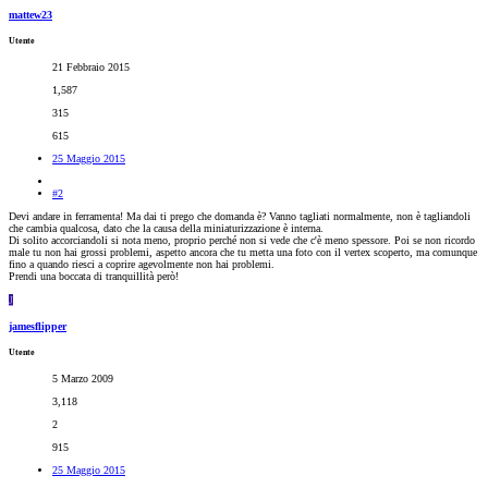
mattew23
Utente
21 Febbraio 2015
1,587
315
615
25 Maggio 2015
#2
Devi andare in ferramenta! Ma dai ti prego che domanda è? Vanno tagliati normalmente, non è tagliandoli
che cambia qualcosa, dato che la causa della miniaturizzazione è interna.
Di solito accorciandoli si nota meno, proprio perché non si vede che c'è meno spessore. Poi se non ricordo
male tu non hai grossi problemi, aspetto ancora che tu metta una foto con il vertex scoperto, ma comunque
fino a quando riesci a coprire agevolmente non hai problemi.
Prendi una boccata di tranquillità però!
J
jamesflipper
Utente
5 Marzo 2009
3,118
2
915
25 Maggio 2015