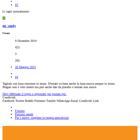
#3
Li tagli normalmente
M
ms_candy
Utente
9 Dicembre 2014
425
3
265
26 Maggio 2015
#4
Tagliali con luna crescente in leone. D'estate va bene anche la luna nuova sempre in leone..
Magari non è vero niente ma può anche fare da placebo e tentare non nuoce.
Devi effettuare il login o registrarti per postare qui.
Condividi:
Facebook
Twitter
Reddit
Pinterest
Tumblr
WhatsApp
Email
Condividi
Link
Forums
Percorsi rapidi
Per i nuovi: scegliere la terapia anticalvizie