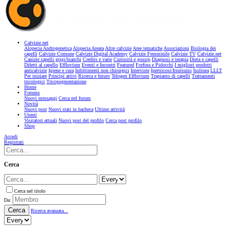
Calvizie.net
Alopecia Androgenetica
Alopecia Areata
Altre calvizie
Aree tematiche
Associazioni
Biologia dei
capelli
Calvizie Comune
Calvizie Digital Academy
Calvizie Femminile
Calvizie TV
Calvizie.net
Canizie capelli grigi/bianchi
Credits e varie
Curiosità e gossip
Diagnosi e terapia
Dieta e capelli
Difetti al capello
Effluvium
Eventi e Incontri
Featured
Forfora e Pidocchi
I migliori prodotti
anticalvizie
Igiene e cura
Infoltimenti non chirurgici
Interviste
Ipertricosi/Irsutismo
Isolinea
LLLT
Per iniziare
Principi attivi
Ricerca e futuro
Telogen Effluvium
Trapianto di capelli
Trattamenti
tricologici
Tricopigmentazione
Home
Forums
Nuovi messaggi
Cerca nel forum
Novità
Nuovi post
Nuovi stati in bacheca
Ultime attività
Utenti
Visitatori attuali
Nuovi post del profilo
Cerca post profilo
Shop
Accedi
Registrati
Cerca
Cerca nel titolo
Da:
Cerca
Ricerca avanzata...