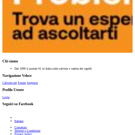
Chi siamo
Dal 1999 il portale #1 in Italia sulla calvizie e caduta dei capelli
Navigazione Veloce
Calvizie.net
Forum
Supporto
Profilo Utente
Login
Seguici su Facebook
Italiano
Contattaci
Termini e Condizioni
Privacy policy