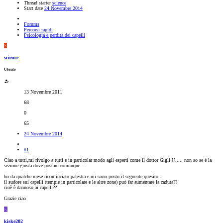
Thread starter
science
Start date
24 Novembre 2014
Forums
Percorsi rapidi
Psicologia e perdita dei capelli
S
science
Utente
13 Novembre 2011
68
0
65
24 Novembre 2014
#1
Ciao a tutti,mi rivolgo a tutti e in particolar modo agli esperti come il dottor Gigli [
]..... non so se è la
sezione giusta dove postare comunque...
ho da qualche mese ricominciato palestra e mi sono posto il seguente quesito :
il sudore sui capelli (tempie in particolare e le altre zone) può far aumentare la caduta??
cioè è dannoso ai capelli??
Grazie ciao
K
kiske202