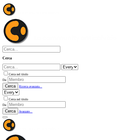
Cerca
Cerca nel titolo
Da:
Cerca
Ricerca avanzata...
Cerca nel titolo
Da:
Cerca
Avanzate...