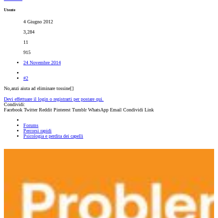
Utente
4 Giugno 2012
3,284
11
915
24 Novembre 2014
#2
No,anzi aiuta ad eliminare tossine[
]
Devi effettuare il login o registrarti per postare qui.
Condividi:
Facebook
Twitter
Reddit
Pinterest
Tumblr
WhatsApp
Email
Condividi
Link
Forums
Percorsi rapidi
Psicologia e perdita dei capelli