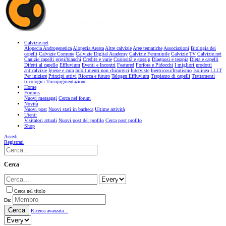
Calvizie.net
Alopecia Androgenetica
Alopecia Areata
Altre calvizie
Aree tematiche
Associazioni
Biologia dei
capelli
Calvizie Comune
Calvizie Digital Academy
Calvizie Femminile
Calvizie TV
Calvizie.net
Canizie capelli grigi/bianchi
Credits e varie
Curiosità e gossip
Diagnosi e terapia
Dieta e capelli
Difetti al capello
Effluvium
Eventi e Incontri
Featured
Forfora e Pidocchi
I migliori prodotti
anticalvizie
Igiene e cura
Infoltimenti non chirurgici
Interviste
Ipertricosi/Irsutismo
Isolinea
LLLT
Per iniziare
Principi attivi
Ricerca e futuro
Telogen Effluvium
Trapianto di capelli
Trattamenti
tricologici
Tricopigmentazione
Home
Forums
Nuovi messaggi
Cerca nel forum
Novità
Nuovi post
Nuovi stati in bacheca
Ultime attività
Utenti
Visitatori attuali
Nuovi post del profilo
Cerca post profilo
Shop
Accedi
Registrati
Cerca
Cerca nel titolo
Da:
Cerca
Ricerca avanzata...