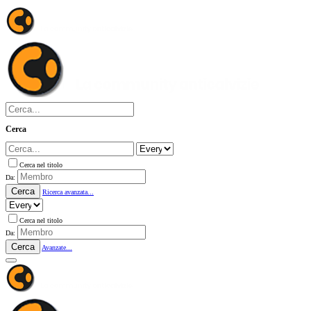
Cerca
Cerca nel titolo
Da:
Cerca
Ricerca avanzata...
Cerca nel titolo
Da:
Cerca
Avanzate...