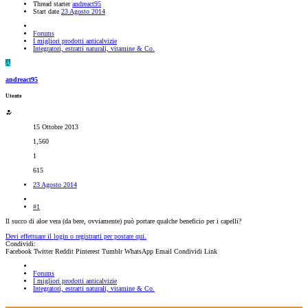
Thread starter
andreact95
Start date
23 Agosto 2014
Forums
I migliori prodotti anticalvizie
Integratori, estratti naturali, vitamine & Co.
A
andreact95
Utente
15 Ottobre 2013
1,560
1
615
23 Agosto 2014
#1
Il succo di aloe vera (da bere, ovviamente) può portare qualche beneficio per i capelli?
Devi effettuare il login o registrarti per postare qui.
Condividi:
Facebook
Twitter
Reddit
Pinterest
Tumblr
WhatsApp
Email
Condividi
Link
Forums
I migliori prodotti anticalvizie
Integratori, estratti naturali, vitamine & Co.