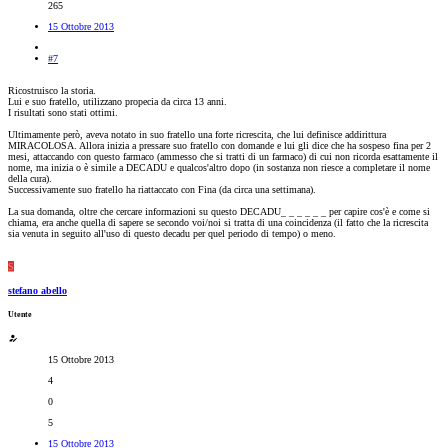
265
15 Ottobre 2013
#7
Ricostruisco la storia.
Lui e suo fratello, utilizzano propecia da circa 13 anni.
I risultati sono stati ottimi.
Ultimamente però, aveva notato in suo fratello una forte ricrescita, che lui definisce addirittura
MIRACOLOSA. Allora inizia a pressare suo fratello con domande e lui gli dice che ha sospeso fina per 2
mesi, attaccando con questo farmaco (ammesso che si tratti di un farmaco) di cui non ricorda esattamente il
nome, ma inizia o è simile a DECADU e qualcos'altro dopo (in sostanza non riesce a completare il nome
della cura).
Successivamente suo fratello ha riattaccato con Fina (da circa una settimana).
La sua domanda, oltre che cercare informazioni su questo DECADU_ _ _ _ _ _ per capire cos'è e come si
chiama, era anche quella di sapere se secondo voi/noi si tratta di una coincidenza (il fatto che la ricrescita
sia venuta in seguito all'uso di questo decadu per quel periodo di tempo) o meno.
S
stefano abello
Utente
15 Ottobre 2013
4
0
5
15 Ottobre 2013