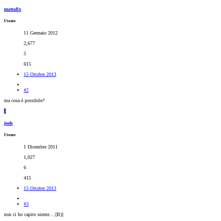
mattafix
Utente
11 Gennaio 2012
2,677
5
615
15 Ottobre 2013
#2
ma cosa è possibile?
J
joeh
Utente
1 Dicembre 2011
1,027
6
415
15 Ottobre 2013
#3
non ci ho capito niente....[B)]