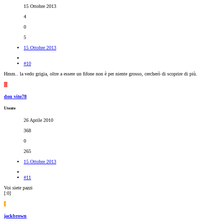
15 Ottobre 2013
4
0
5
15 Ottobre 2013
#10
Hmm.. la vedo grigia, oltre a essere un fifone non è per niente grosso, cercherò di scoprire di più.
D
don vito78
Utente
26 Aprile 2010
368
0
265
15 Ottobre 2013
#11
Voi siete pazzi
[:0]
J
jackbrown