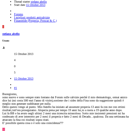
Thread starter
stefano abello
Start date
15 Ottobre 2013
Forums
I migliori prodotti anticalvizie
Finasteride (Propecia, Proscar & C.)
S
stefano abello
Utente
15 Ottobre 2013
4
0
5
15 Ottobre 2013
#1
Buongiorno,
sono nuovo e sono sempre stato lontano dai Forum sulle calvizie perchè il mio dermatologo, ormai amico
dice lui (mi costa 500 euri l'anno di visite),sostiene che i sides della Fina sono da suggestione quindi è
meglio non generare sudditanze per nulla.
Detto questo vengo al punto. Mio fratello ha iniziato ad assumere propecia 13 anni fa con me con ottimi
risultati,tutt'ora proseguiamo. Alopecia presa per tempo 19 anni lui,io a ruota a 19 qualche anno dopo.
Lui fa BB e ha avuto negli ultimi 2 mesi una ricrescita miracolosa. Sotto mie insistenti pressioni mi ha
confessato di aver interrotto per 2 mesi il propecia e fatto 2 mesi di Decadu...qualcosa. Da una settimana ha
attaccato la fina coi risultati sopra citati.
E' possibile questa cosa o è solo una coincidenza???
M