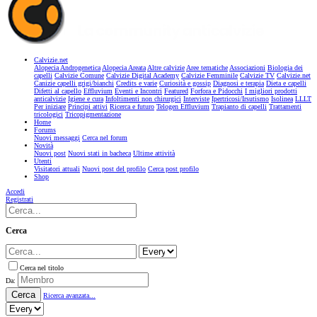
Calvizie.net
Alopecia Androgenetica
Alopecia Areata
Altre calvizie
Aree tematiche
Associazioni
Biologia dei
capelli
Calvizie Comune
Calvizie Digital Academy
Calvizie Femminile
Calvizie TV
Calvizie.net
Canizie capelli grigi/bianchi
Credits e varie
Curiosità e gossip
Diagnosi e terapia
Dieta e capelli
Difetti al capello
Effluvium
Eventi e Incontri
Featured
Forfora e Pidocchi
I migliori prodotti
anticalvizie
Igiene e cura
Infoltimenti non chirurgici
Interviste
Ipertricosi/Irsutismo
Isolinea
LLLT
Per iniziare
Principi attivi
Ricerca e futuro
Telogen Effluvium
Trapianto di capelli
Trattamenti
tricologici
Tricopigmentazione
Home
Forums
Nuovi messaggi
Cerca nel forum
Novità
Nuovi post
Nuovi stati in bacheca
Ultime attività
Utenti
Visitatori attuali
Nuovi post del profilo
Cerca post profilo
Shop
Accedi
Registrati
Cerca
Cerca nel titolo
Da:
Cerca
Ricerca avanzata...