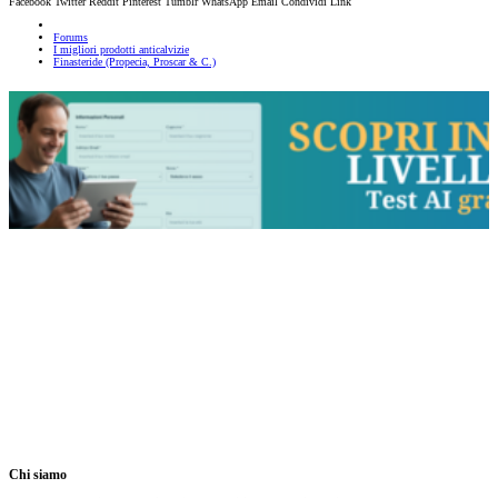
Facebook
Twitter
Reddit
Pinterest
Tumblr
WhatsApp
Email
Condividi
Link
Forums
I migliori prodotti anticalvizie
Finasteride (Propecia, Proscar & C.)
Chi siamo