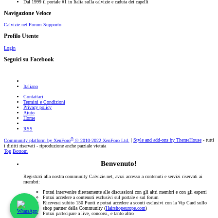
Dal 1999 il portale #1 in Italia sulla calvizie e caduta dei capelli
Navigazione Veloce
Calvizie.net
Forum
Supporto
Profilo Utente
Login
Seguici su Facebook
Italiano
Contattaci
Termini e Condizioni
Privacy policy
Aiuto
Home
RSS
®
Community platform by XenForo
© 2010-2022 XenForo Ltd.
|
Style and add-ons by ThemeHouse
- tutti
i diritti riservati - riproduzione anche parziale vietata
Top
Bottom
Benvenuto!
Registrati alla nostra community Calvizie.net, avrai accesso a contenuti e servizi riservati ai
membri:
Potrai intervenire direttamente alle discussioni con gli altri membri e con gli esperti
Potrai accedere a contenuti esclusivi sul portale e sul forum
Riceverai subito 150 Punti e potrai accedere a sconti esclusivi con la Vip Card sullo
shop partner della Community (
Hairshopeurope.com
)
Potrai partecipare a live, concorsi, e tanto altro