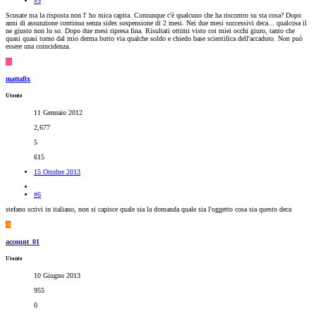
#5
Scusate ma la risposta non l' ho mica capita. Comunque c'è qualcuno che ha riscontro su sta cosa? Dopo
anni di assunzione continua senza sides sospensione di 2 mesi. Nei due mesi successivi deca... qualcosa il
ne giusto non lo so. Dopo due mesi ripresa fina. Risultati ottimi visto coi miei occhi giuro, tanto che
quasi quasi torno dal mio derma butto via qualche soldo e chiedo base scientifica dell'accaduto. Non può
essere una coincidenza.
M
mattafix
Utente
11 Gennaio 2012
2,677
5
615
15 Ottobre 2013
#6
stefano scrivi in italiano, non si capisce quale sia la domanda quale sia l'oggetto cosa sia questo deca
A
account_01
Utente
10 Giugno 2013
955
0