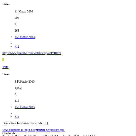
Utente
11 Marzo 2009
508
9
265
15 Ottobre 2013
#12
http://www.youtube.com/watch?v=g7cofYlRvcs
1
1981
Utente
3 Febbraio 2013
1,062
0
415
15 Ottobre 2013
#13
Don Vito e Jackbrown siete forti....[
]
Devi effettuare il login o registrarti per postare qui.
Condividi: