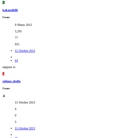
K
kakaroth86
Utente
9 Marzo 2012
3,291
77
915
15 Ottobre 2013
#4
neppure io
S
stefano abello
Utente
15 Ottobre 2013
4
0
5
15 Ottobre 2013