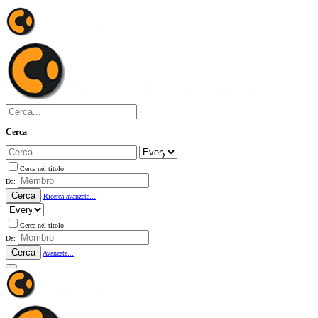
Cerca
Cerca nel titolo
Da:
Cerca
Ricerca avanzata...
Cerca nel titolo
Da:
Cerca
Avanzate...