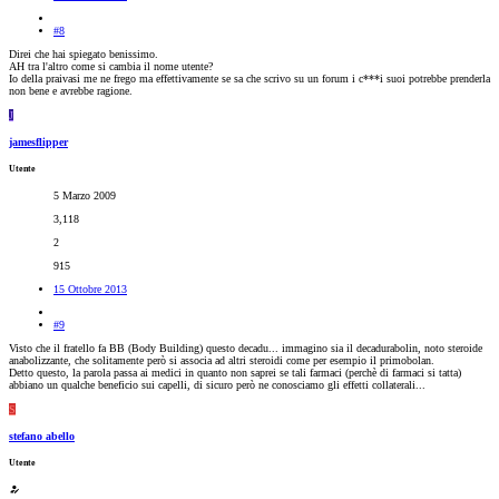
#8
Direi che hai spiegato benissimo.
AH tra l'altro come si cambia il nome utente?
Io della praivasi me ne frego ma effettivamente se sa che scrivo su un forum i c***i suoi potrebbe prenderla
non bene e avrebbe ragione.
J
jamesflipper
Utente
5 Marzo 2009
3,118
2
915
15 Ottobre 2013
#9
Visto che il fratello fa BB (Body Building) questo decadu... immagino sia il decadurabolin, noto steroide
anabolizzante, che solitamente però si associa ad altri steroidi come per esempio il primobolan.
Detto questo, la parola passa ai medici in quanto non saprei se tali farmaci (perchè di farmaci si tatta)
abbiano un qualche beneficio sui capelli, di sicuro però ne conosciamo gli effetti collaterali...
S
stefano abello
Utente