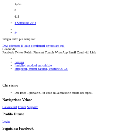
1,761
0
615
4 Settembre 2014
#4
integra, tutto più semplice!
Devi effettuare il login o registrarti per postare qui.
Condividi:
Facebook
Twitter
Reddit
Pinterest
Tumblr
WhatsApp
Email
Condividi
Link
Forums
I migliori prodotti anticalvizie
Integratori, estratti naturali, vitamine & Co.
Chi siamo
Dal 1999 il portale #1 in Italia sulla calvizie e caduta dei capelli
Navigazione Veloce
Calvizie.net
Forum
Supporto
Profilo Utente
Login
Seguici su Facebook