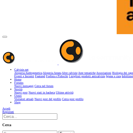
Calvizie.net
Alopecia Androgenetica
Alopecia Areata
Altre calvizie
Aree tematiche
Associazioni
Biologia dei cape
Eventi e Incontri
Featured
Forfora e Pidocchi
I migliori prodotti anticalvizie
Igiene e cura
Infoltime
Home
Forums
Nuovi messaggi
Cerca nel forum
Novità
Nuovi post
Nuovi stati in bacheca
Ultime attività
Utenti
Visitatori attuali
Nuovi post del profilo
Cerca post profilo
Shop
Accedi
Registrati
Cerca