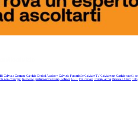
lli
Calvizie Comune
Calvizie Digital Academy
Calvizie Femminile
Calvizie TV
Calvizie.net
Canizie capelli gr
nti non chirurgici
Interviste
Ipertricosi/Irsutismo
Isolinea
LLLT
Per iniziare
Principi attivi
Ricerca e futuro
Telo