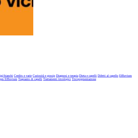
igi/bianchi
Credits e varie
Curiosità e gossip
Diagnosi e terapia
Dieta e capelli
Difetti al capello
Effluvium
gen Effluvium
Trapianto di capelli
Trattamenti tricologici
Tricopigmentazione