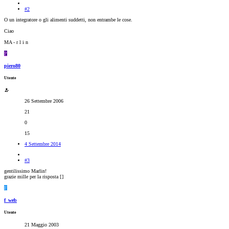
#2
O un integratore o gli alimenti suddetti, non entrambe le cose.
Ciao
MA - r l i n
P
piero80
Utente
26 Settembre 2006
21
0
15
4 Settembre 2014
#3
gentilissimo Marlin!
grazie mille per la risposta [
]
F
f_web
Utente
21 Maggio 2003