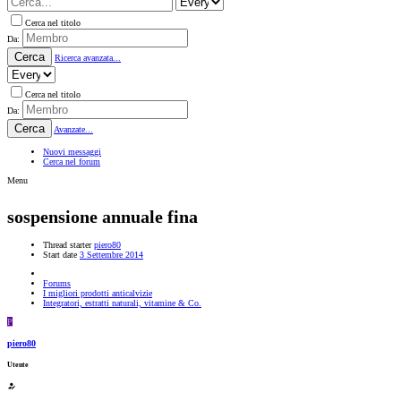
Cerca nel titolo
Da:
Cerca
Ricerca avanzata...
Cerca nel titolo
Da:
Cerca
Avanzate...
Nuovi messaggi
Cerca nel forum
Menu
sospensione annuale fina
Thread starter
piero80
Start date
3 Settembre 2014
Forums
I migliori prodotti anticalvizie
Integratori, estratti naturali, vitamine & Co.
P
piero80
Utente