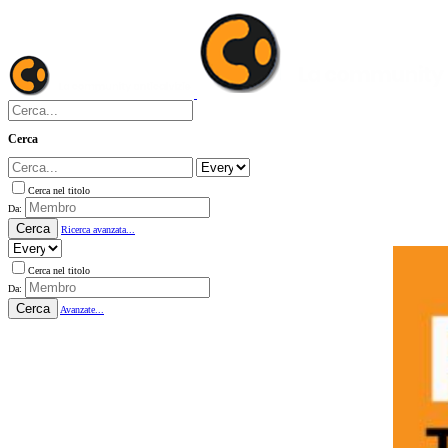
Cerca
Cerca nel titolo
Da:
Cerca
Ricerca avanzata...
Cerca nel titolo
Da:
Cerca
Avanzate...