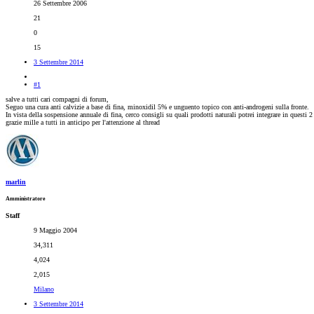
26 Settembre 2006
21
0
15
3 Settembre 2014
#1
salve a tutti cari compagni di forum,
Seguo una cura anti calvizie a base di fina, minoxidil 5% e unguento topico con anti-androgeni sulla fronte.
In vista della sospensione annuale di fina, cerco consigli su quali prodotti naturali potrei integrare in questi 2 
grazie mille a tutti in anticipo per l'attenzione al thread
marlin
Amministratore
Staff
9 Maggio 2004
34,311
4,024
2,015
Milano
3 Settembre 2014