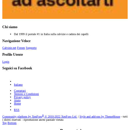
Chi siamo
Dal 1999 il portale #1 in Italia sulla calvizie e caduta dei capelli
Navigazione Veloce
Calvizie.net
Forum
Supporto
Profilo Utente
Login
Seguici su Facebook
Italiano
Contattaci
Termini e Condizioni
Privacy policy
Aiuto
Home
RSS
®
Community platform by XenForo
© 2010-2022 XenForo Ltd.
|
Style and add-ons by ThemeHouse
- tutti
i diritti riservati - riproduzione anche parziale vietata
Top
Bottom