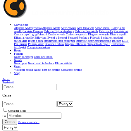
Calvizie.net
Alopecia Androgenetica
Alopecia Areata
Altre calvizie
Aree tematiche
Associazioni
Biologia dei
capelli
Calvizie Comune
Calvizie Digital Academy
Calvizie Femminile
Calvizie TV
Calvizie.net
Canizie capelli grigi/bianchi
Credits e varie
Curiosità e gossip
Diagnosi e terapia
Dieta e capelli
Difetti al capello
Effluvium
Eventi e Incontri
Featured
Forfora e Pidocchi
I migliori prodotti
anticalvizie
Igiene e cura
Infoltimenti non chirurgici
Interviste
Ipertricosi/Irsutismo
Isolinea
LLLT
Per iniziare
Principi attivi
Ricerca e futuro
Telogen Effluvium
Trapianto di capelli
Trattamenti
tricologici
Tricopigmentazione
Home
Forums
Nuovi messaggi
Cerca nel forum
Novità
Nuovi post
Nuovi stati in bacheca
Ultime attività
Utenti
Visitatori attuali
Nuovi post del profilo
Cerca post profilo
Shop
Accedi
Registrati
Cerca
Cerca nel titolo
Da:
Cerca
Ricerca avanzata...