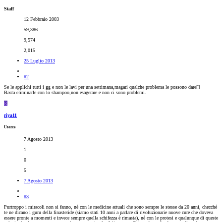
Staff
12 Febbraio 2003
59,386
9,574
2,015
25 Luglio 2013
#2
Se le applichi tutti i gg e non le lavi per una settimana,magari qualche problema le possono dare[
]
Basta eliminarle con lo shampoo,non esagerare e non ci sono problemi.
R
riya11
Utente
7 Agosto 2013
1
0
5
7 Agosto 2013
#3
Purtroppo i miracoli non si fanno, né con le medicine attuali che sono sempre le stesse da 20 anni, checché
te ne dicano i guru della finasteride (siamo stati 10 anni a parlare di rivoluzionarie nuove cure che doveva
essere pronte a momenti e invece sempre quella schifezza è rimasta), né con le protesi e qualunque di queste