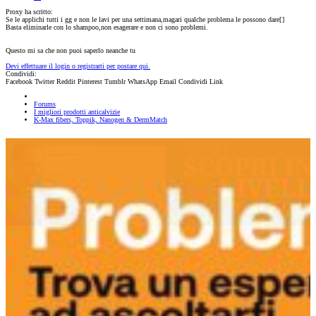
Proxy ha scritto:
Se le applichi tutti i gg e non le lavi per una settimana,magari qualche problema le possono dare[
]
Basta eliminarle con lo shampoo,non esagerare e non ci sono problemi.
Questo mi sa che non puoi saperlo neanche tu
Devi effettuare il login o registrarti per postare qui.
Condividi:
Facebook
Twitter
Reddit
Pinterest
Tumblr
WhatsApp
Email
Condividi
Link
Forums
I migliori prodotti anticalvizie
K-Max fibers, Toppik, Nanogen & DermMatch