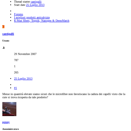
Thread starter
cantigalli
Start date
25 Luglio 2013
Forums
I migliori prodotti anticalvizie
K-Max fibers, Toppik, Nanogen & DermMatch
C
cantigalli
Utente
29 Novembre 2007
787
1
265
25 Luglio 2013
#1
Messe in quantità elevate siamo sicuri che le microfibre non favoriscano la caduta dei capelli visto che la
cute si trova ricoperta da tale prodotto?
proxy
Amministratore