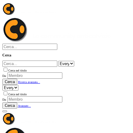
Cerca
Cerca nel titolo
Da:
Cerca
Ricerca avanzata...
Cerca nel titolo
Da:
Cerca
Avanzate...