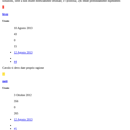
soluzioni, oltre a non essere esteticamente ottimale, è 1)costosa; 2)ti rende profondamente dipendente.
F
fevez
Utente
10 Agosto 2013
43
0
15
12 Agosto 2013
#4
Cavolo ti devo dare proprio ragione
M
mett
Utente
3 Ottobre 2012
356
0
265
12 Agosto 2013
#5