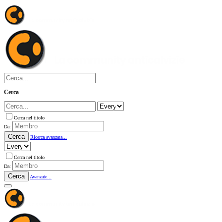
Cerca
Cerca nel titolo
Da:
Cerca
Ricerca avanzata...
Cerca nel titolo
Da:
Cerca
Avanzate...