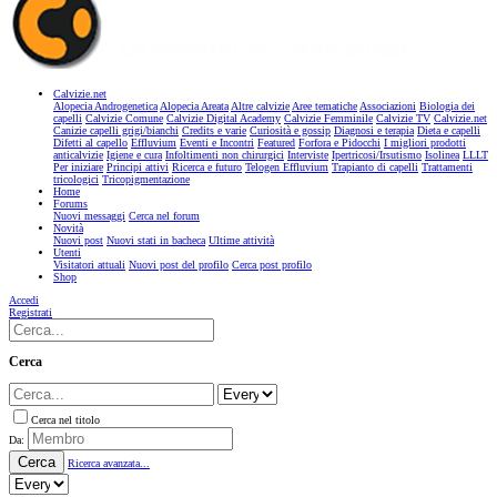
Calvizie.net
Alopecia Androgenetica
Alopecia Areata
Altre calvizie
Aree tematiche
Associazioni
Biologia dei
capelli
Calvizie Comune
Calvizie Digital Academy
Calvizie Femminile
Calvizie TV
Calvizie.net
Canizie capelli grigi/bianchi
Credits e varie
Curiosità e gossip
Diagnosi e terapia
Dieta e capelli
Difetti al capello
Effluvium
Eventi e Incontri
Featured
Forfora e Pidocchi
I migliori prodotti
anticalvizie
Igiene e cura
Infoltimenti non chirurgici
Interviste
Ipertricosi/Irsutismo
Isolinea
LLLT
Per iniziare
Principi attivi
Ricerca e futuro
Telogen Effluvium
Trapianto di capelli
Trattamenti
tricologici
Tricopigmentazione
Home
Forums
Nuovi messaggi
Cerca nel forum
Novità
Nuovi post
Nuovi stati in bacheca
Ultime attività
Utenti
Visitatori attuali
Nuovi post del profilo
Cerca post profilo
Shop
Accedi
Registrati
Cerca
Cerca nel titolo
Da:
Cerca
Ricerca avanzata...