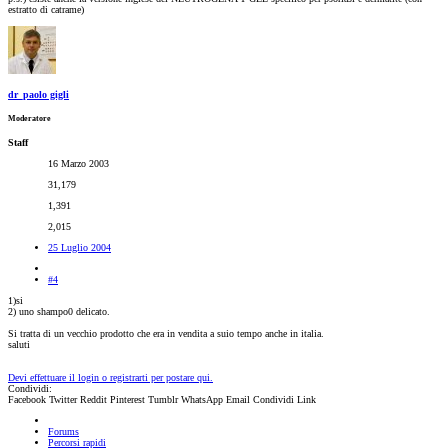
estratto di catrame)
dr_paolo gigli
Moderatore
Staff
16 Marzo 2003
31,179
1,391
2,015
25 Luglio 2004
#4
1)si
2) uno shampo0 delicato.
Si tratta di un vecchio prodotto che era in vendita a suio tempo anche in italia.
saluti
Devi effettuare il login o registrarti per postare qui.
Condividi:
Facebook
Twitter
Reddit
Pinterest
Tumblr
WhatsApp
Email
Condividi
Link
Forums
Percorsi rapidi