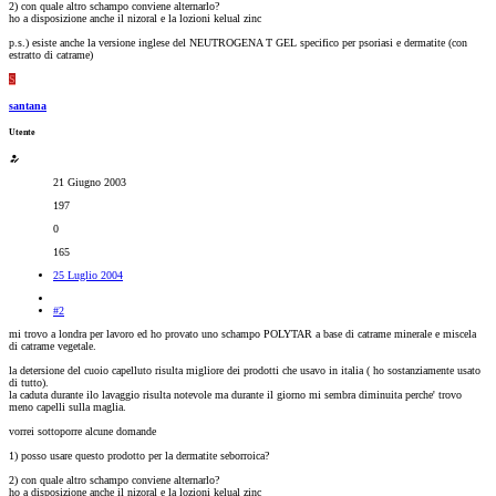
2) con quale altro schampo conviene alternarlo?
ho a disposizione anche il nizoral e la lozioni kelual zinc
p.s.) esiste anche la versione inglese del NEUTROGENA T GEL specifico per psoriasi e dermatite (con
estratto di catrame)
S
santana
Utente
21 Giugno 2003
197
0
165
25 Luglio 2004
#2
mi trovo a londra per lavoro ed ho provato uno schampo POLYTAR a base di catrame minerale e miscela
di catrame vegetale.
la detersione del cuoio capelluto risulta migliore dei prodotti che usavo in italia ( ho sostanziamente usato
di tutto).
la caduta durante ilo lavaggio risulta notevole ma durante il giorno mi sembra diminuita perche' trovo
meno capelli sulla maglia.
vorrei sottoporre alcune domande
1) posso usare questo prodotto per la dermatite seborroica?
2) con quale altro schampo conviene alternarlo?
ho a disposizione anche il nizoral e la lozioni kelual zinc