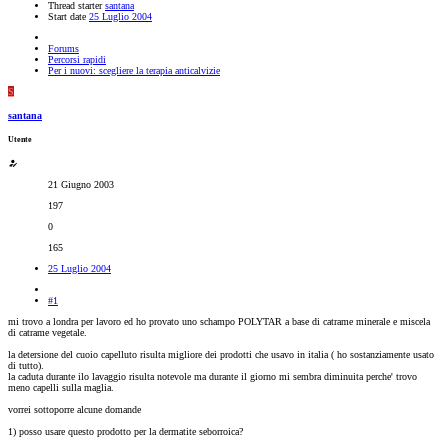
Thread starter
santana
Start date
25 Luglio 2004
Forums
Percorsi rapidi
Per i nuovi: scegliere la terapia anticalvizie
S
santana
Utente
21 Giugno 2003
197
0
165
25 Luglio 2004
#1
mi trovo a londra per lavoro ed ho provato uno schampo POLYTAR a base di catrame minerale e miscela
di catrame vegetale.
la detersione del cuoio capelluto risulta migliore dei prodotti che usavo in italia ( ho sostanziamente usato
di tutto).
la caduta durante ilo lavaggio risulta notevole ma durante il giorno mi sembra diminuita perche' trovo
meno capelli sulla maglia.
vorrei sottoporre alcune domande
1) posso usare questo prodotto per la dermatite seborroica?