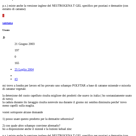
p.s.) esiste anche la versione inglese del NEUTROGENA T GEL specifico per psoriasi e dermatite (con
estratto di catrame)
S
santana
Utente
21 Giugno 2003
197
0
165
25 Luglio 2004
#3
mi trovo a londra per lavoro ed ho provato uno schampo POLYTAR a base di catrame minerale e miscela
di catrame vegetale.
la detersione del cuoio capelluto risulta migliore dei prodotti che usavo in italia ( ho sostanziamente usato
di tutto).
la caduta durante ilo lavaggio risulta notevole ma durante il giorno mi sembra diminuita perche' trovo
meno capelli sulla maglia.
vorrei sottoporre alcune domande
1) posso usare questo prodotto per la dermatite seborroica?
2) con quale altro schampo conviene alternarlo?
ho a disposizione anche il nizoral e la lozioni kelual zinc
p.s.) esiste anche la versione inglese del NEUTROGENA T GEL specifico per psoriasi e dermatite (con