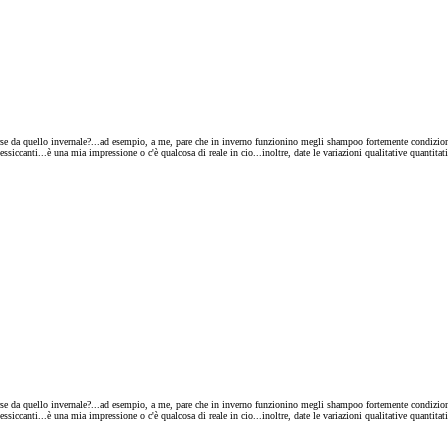
rse da quello invernale?...ad esempio, a me, pare che in inverno funzionino megli shampoo fortemente condizionan
ssiccanti...è una mia impressione o c'è qualcosa di reale in cio...inoltre, date le variazioni qualitative quantitat
rse da quello invernale?...ad esempio, a me, pare che in inverno funzionino megli shampoo fortemente condizionan
ssiccanti...è una mia impressione o c'è qualcosa di reale in cio...inoltre, date le variazioni qualitative quantitat