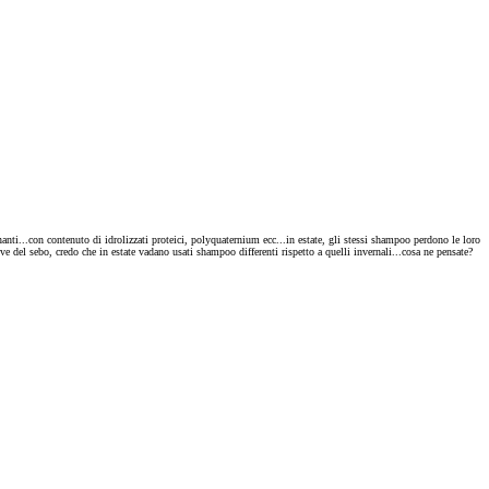
ti...con contenuto di idrolizzati proteici, polyquaternium ecc...in estate, gli stessi shampoo perdono le loro
ive del sebo, credo che in estate vadano usati shampoo differenti rispetto a quelli invernali...cosa ne pensate?