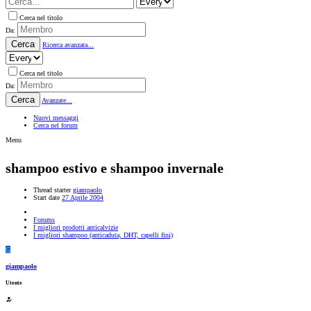
Cerca nel titolo
Da:
Cerca
Ricerca avanzata...
Cerca nel titolo
Da:
Cerca
Avanzate...
Nuovi messaggi
Cerca nel forum
Menu
shampoo estivo e shampoo invernale
Thread starter
giampaolo
Start date
27 Aprile 2004
Forums
I migliori prodotti anticalvizie
I migliori shampoo (anticaduta, DHT, capelli fini)
G
giampaolo
Utente