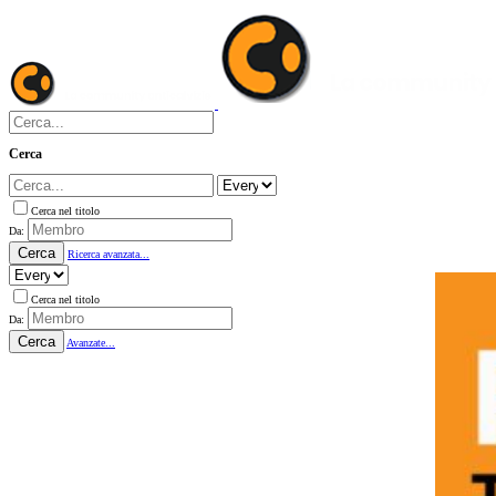
Cerca
Cerca nel titolo
Da:
Cerca
Ricerca avanzata...
Cerca nel titolo
Da:
Cerca
Avanzate...