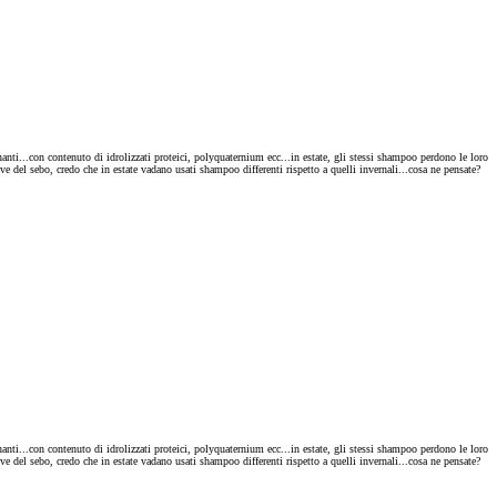
ti...con contenuto di idrolizzati proteici, polyquaternium ecc...in estate, gli stessi shampoo perdono le loro
ive del sebo, credo che in estate vadano usati shampoo differenti rispetto a quelli invernali...cosa ne pensate?
ti...con contenuto di idrolizzati proteici, polyquaternium ecc...in estate, gli stessi shampoo perdono le loro
ive del sebo, credo che in estate vadano usati shampoo differenti rispetto a quelli invernali...cosa ne pensate?