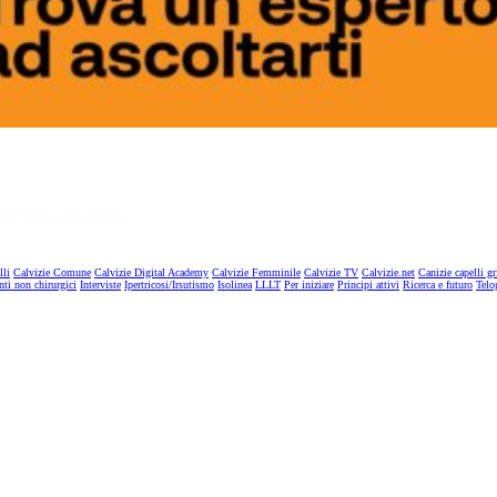
lli
Calvizie Comune
Calvizie Digital Academy
Calvizie Femminile
Calvizie TV
Calvizie.net
Canizie capelli gr
nti non chirurgici
Interviste
Ipertricosi/Irsutismo
Isolinea
LLLT
Per iniziare
Principi attivi
Ricerca e futuro
Telo