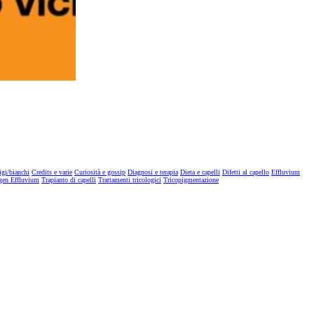
igi/bianchi
Credits e varie
Curiosità e gossip
Diagnosi e terapia
Dieta e capelli
Difetti al capello
Effluvium
gen Effluvium
Trapianto di capelli
Trattamenti tricologici
Tricopigmentazione