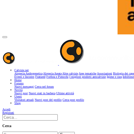
Calvizie.net
Alopecia Androgenetica
Alopecia Areata
Altre calvizie
Aree tematiche
Associazioni
Biologia dei cape
Eventi e Incontri
Featured
Forfora e Pidocchi
I migliori prodotti anticalvizie
Igiene e cura
Infoltime
Home
Forums
Nuovi messaggi
Cerca nel forum
Novità
Nuovi post
Nuovi stati in bacheca
Ultime attività
Utenti
Visitatori attuali
Nuovi post del profilo
Cerca post profilo
Shop
Accedi
Registrati
Cerca