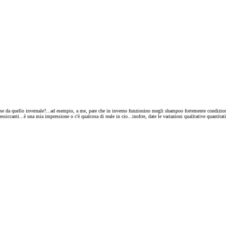
rse da quello invernale?...ad esempio, a me, pare che in inverno funzionino megli shampoo fortemente condizionan
ssiccanti...è una mia impressione o c'è qualcosa di reale in cio...inoltre, date le variazioni qualitative quantitat