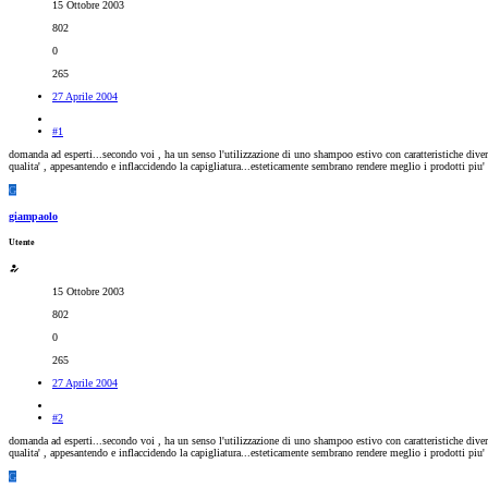
15 Ottobre 2003
802
0
265
27 Aprile 2004
#1
domanda ad esperti...secondo voi , ha un senso l'utilizzazione di uno shampoo estivo con caratteristiche dive
qualita' , appesantendo e inflaccidendo la capigliatura...esteticamente sembrano rendere meglio i prodotti piu' e
G
giampaolo
Utente
15 Ottobre 2003
802
0
265
27 Aprile 2004
#2
domanda ad esperti...secondo voi , ha un senso l'utilizzazione di uno shampoo estivo con caratteristiche dive
qualita' , appesantendo e inflaccidendo la capigliatura...esteticamente sembrano rendere meglio i prodotti piu' e
G