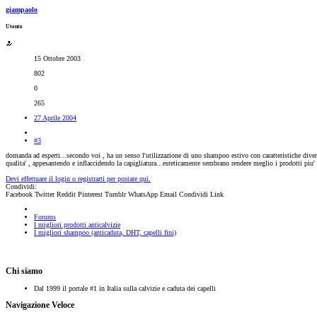
giampaolo
Utente
15 Ottobre 2003
802
0
265
27 Aprile 2004
#3
domanda ad esperti...secondo voi , ha un senso l'utilizzazione di uno shampoo estivo con caratteristiche dive
qualita' , appesantendo e inflaccidendo la capigliatura...esteticamente sembrano rendere meglio i prodotti piu' e
Devi effettuare il login o registrarti per postare qui.
Condividi:
Facebook
Twitter
Reddit
Pinterest
Tumblr
WhatsApp
Email
Condividi
Link
Forums
I migliori prodotti anticalvizie
I migliori shampoo (anticaduta, DHT, capelli fini)
Chi siamo
Dal 1999 il portale #1 in Italia sulla calvizie e caduta dei capelli
Navigazione Veloce