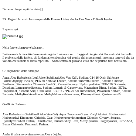
Diciamo che qui e più in vista [
]
PS: Ragazzi ho visto lo shampoo della Forever Living che ha Aloe Vera e l'olio di Jojoba.
E questo qui
Nella foto e shampoo e balsamo...
Praticamente fa da antiinfiammatorio regola il sebo ecc ecc... Leggendo in giro chi l'ha usato chi ha risolto
il problema della forfora, chi la dermatite seborroica, chi prurito chi arrossamenti, insomma tutto ciò che da
fastidio che fa male al cuoio capelluto... Sono tentato di provarlo visto che ne parlano tutti benissimo...
Gli ingredienti dello shampoo
Aqua, Aloe Barbadensis Leaf Juice (Stabilized Aloe Vera Gel), Sodium C14-16 Olein Sulfonate,
Lauramidopropyl Betaine, PEG-80 Sorbitan Laurate, Sodium Trideceth Sulfate , Sodium Chioride,
Panthenol, Simmondsia Chinensis Seed Oil, Cocamidopropyl Hydroxysultaine, PEG-150 Distearate,
Disodium Lauroamphodiacetate, Sodium Laureth-13 Carboxylate, Magnesium Nitrat, Parfum, EDTA,
Propanediol, Ascorbic Acid, Citric Acid, Bis-PEG/PPG-20 /20 Dimethicone, Potassium Sorbate, Sodium
Benzoate, Methylisothiazolinone, Methylchloroisothiazolinone, Phenoxyethanol, Quaternium-15.
Quelli del Balsamo
Aloe Barbadensis (Stabilized* Aloe Vera Gel), Aqua, Propylene Glycol, Cetyl Alcohol, Hydroxycetyl
Hydroxyethyl Dimonium Chloride, Guar, Hydroxypropyltrimonium Chloride, Glyceryl Stearate,
Hydrolyzed Wheat Protein, Dimethicone, Imidazolidinyl Urea, Methylparaben, Propylparaben, Citric Acid,
Buxus Chinensis, Panthenol, Parfum.
Anche il balsamo ovviamente con Aloe e Jojoba.