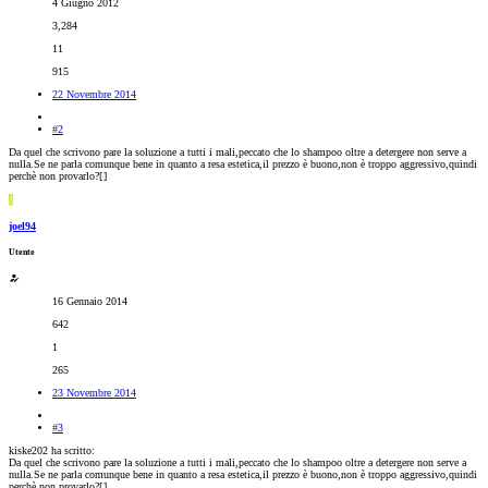
4 Giugno 2012
3,284
11
915
22 Novembre 2014
#2
Da quel che scrivono pare la soluzione a tutti i mali,peccato che lo shampoo oltre a detergere non serve a
nulla.Se ne parla comunque bene in quanto a resa estetica,il prezzo è buono,non è troppo aggressivo,quindi
perchè non provarlo?[
]
J
joel94
Utente
16 Gennaio 2014
642
1
265
23 Novembre 2014
#3
kiske202 ha scritto:
Da quel che scrivono pare la soluzione a tutti i mali,peccato che lo shampoo oltre a detergere non serve a
nulla.Se ne parla comunque bene in quanto a resa estetica,il prezzo è buono,non è troppo aggressivo,quindi
perchè non provarlo?[
]