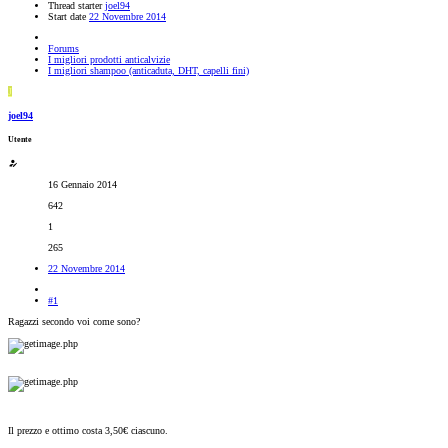
Thread starter
joel94
Start date
22 Novembre 2014
Forums
I migliori prodotti anticalvizie
I migliori shampoo (anticaduta, DHT, capelli fini)
J
joel94
Utente
16 Gennaio 2014
642
1
265
22 Novembre 2014
#1
Ragazzi secondo voi come sono?
Il prezzo e ottimo costa 3,50€ ciascuno.