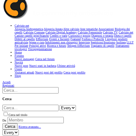
Calvizie.net
Alopecia Androgenetica
Alopecia Areata
Altre calvizie
Aree tematiche
Associazioni
Biologia dei
capelli
Calvizie Comune
Calvizie Digital Academy
Calvizie Femminile
Calvizie TV
Calvizie.net
Canizie capelli grigi/bianchi
Credits e varie
Curiosità e gossip
Diagnosi e terapia
Dieta e capelli
Difetti al capello
Effluvium
Eventi e Incontri
Featured
Forfora e Pidocchi
I migliori prodotti
anticalvizie
Igiene e cura
Infoltimenti non chirurgici
Interviste
Ipertricosi/Irsutismo
Isolinea
LLLT
Per iniziare
Principi attivi
Ricerca e futuro
Telogen Effluvium
Trapianto di capelli
Trattamenti
tricologici
Tricopigmentazione
Home
Forums
Nuovi messaggi
Cerca nel forum
Novità
Nuovi post
Nuovi stati in bacheca
Ultime attività
Utenti
Visitatori attuali
Nuovi post del profilo
Cerca post profilo
Shop
Accedi
Registrati
Cerca
Cerca nel titolo
Da:
Cerca
Ricerca avanzata...