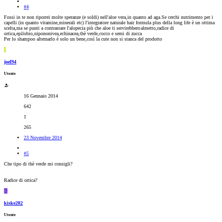
#4
Fossi in te non riporrei molte speranze (e soldi) nell'aloe vera,in quanto ad aga.Se cerchi nutrimento per i
capelli (in quanto vitamine,minerali etc) l'integratore naturale hair formula plus della long life è un ottima
scelta,ma se punti a contrastare l'alopecia più che aloe ti servirebbero
almetto,radice di
ortica,epilobio,nipononivea,echinacea,thè verde,cocco e semi di zucca
Per lo shampoo alternarlo è solo un bene,così la cute non si stanca del prodotto
J
joel94
Utente
16 Gennaio 2014
642
1
265
23 Novembre 2014
#5
Che tipo di thè verde mi consigli?
Radice di ortica?
K
kiske202
Utente