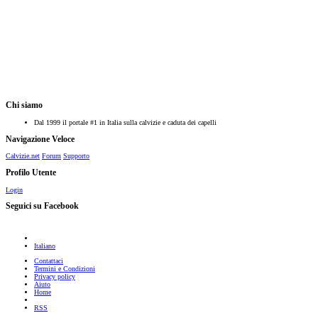
Chi siamo
Dal 1999 il portale #1 in Italia sulla calvizie e caduta dei capelli
Navigazione Veloce
Calvizie.net
Forum
Supporto
Profilo Utente
Login
Seguici su Facebook
Italiano
Contattaci
Termini e Condizioni
Privacy policy
Aiuto
Home
RSS