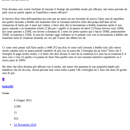
Però diciamo non vorrei rischiare di lasciare il biokap che potrebbe essere più efficace, nel senso provare ok
però cosa ne potrei sapere se l'equilibra e meno efficace?
Io bevevo Aloe Vera dell'equilibra ma solo per un mese ora sto bevendo di nuovo l'aloe vera di equilibra
ma quello lavorato a freddo che mantiene tutte le sostanze nutritive oltre alla polpa dell'aloe ed ho
intenzione di berlo per 4 mesi per vedere, e devo dire che la lavorazione a freddo mantiene anche il suo
gusto naturale e fa veramente schifo [
] Ma per i capelli si fa questo ed altro! [
] Prima bevevo solo 20ML
poi sono passato a 25ML ora invece a distanza di 2 mesi ho preso questo qui e faccio 50ML praticamente
25ML la mattina e 25ML la sera ho iniziato oggi vediamo se lo prendo così con la lavorazione a freddo che
mantiene tutte le vitamine minerali ecc ecc per 4 mesi che effetto mi da.
Ci sono certi prezzi sull'Aloe anche a 144€ [V] ma dico io sono tutti lavorati a freddo tutti allo stesso
modo cambia solo la marca perché venderlo di più con la scusa dei 3 bottiglie da un litro? Visto che 3
bottiglie le pago molto meno, e il bello che altri dicono il mio ha la vitamina A il mio ha la vitamina E il
mio così e cola c'è quella e la pianta di Aloe Vera quelle sono le sue sostanze nutritive soprattutto se è
succo puro al 100%
Ho letto che Aloe diventa più efficace con il miele, nel senso che aumenta le sue proprietà dando più
beneficio che lei da sola, chissà provare non costa nulla a parte 13€ a bottiglia da 1 litro che dura 20 giorni
non di più.
K
kiske202
Utente
4 Giugno 2012
3,284
11
915
23 Novembre 2014