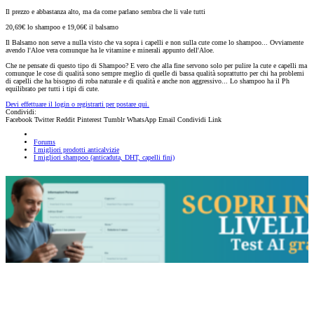
Il prezzo e abbastanza alto, ma da come parlano sembra che li vale tutti
20,69€ lo shampoo e 19,06€ il balsamo
Il Balsamo non serve a nulla visto che va sopra i capelli e non sulla cute come lo shampoo... Ovviamente
avendo l'Aloe vera comunque ha le vitamine e minerali appunto dell'Aloe.
Che ne pensate di questo tipo di Shampoo? E vero che alla fine servono solo per pulire la cute e capelli ma
comunque le cose di qualità sono sempre meglio di quelle di bassa qualità soprattutto per chi ha problemi
di capelli che ha bisogno di roba naturale e di qualità e anche non aggressivo... Lo shampoo ha il Ph
equilibrato per tutti i tipi di cute.
Devi effettuare il login o registrarti per postare qui.
Condividi:
Facebook
Twitter
Reddit
Pinterest
Tumblr
WhatsApp
Email
Condividi
Link
Forums
I migliori prodotti anticalvizie
I migliori shampoo (anticaduta, DHT, capelli fini)