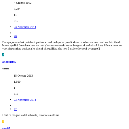
4 Giugno 2012
3,284
11
915
23 Novembre 2014
#6
Dunque,se non hai problemi particolari nel berlo,o lo prendi sfuso in erboristeria o trovi nei bio thè di
buona qualità (matcha e java tra tutti).In caso contrario come integratori andrei sul long life e al max se
vuoi risparmiare qualcosa lo alterni all'equilibra che non è male e lo trovi ovunque[
]
A
andreact95
Utente
15 Ottobre 2013
1,560
1
615
23 Novembre 2014
#7
L'ortica c'è quella dell'erbavita, dicono sia ottima
S
step87