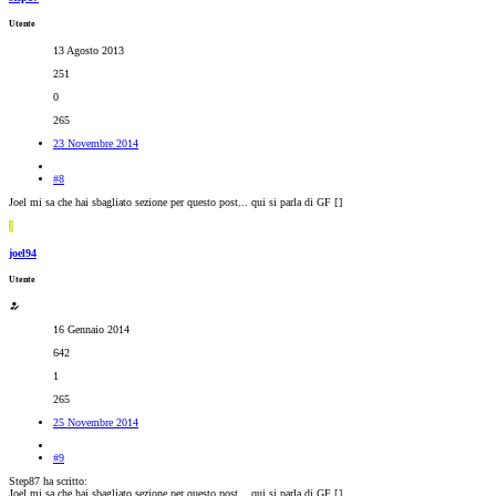
Utente
13 Agosto 2013
251
0
265
23 Novembre 2014
#8
Joel mi sa che hai sbagliato sezione per questo post... qui si parla di GF [
]
J
joel94
Utente
16 Gennaio 2014
642
1
265
25 Novembre 2014
#9
Step87 ha scritto:
Joel mi sa che hai sbagliato sezione per questo post... qui si parla di GF [
]