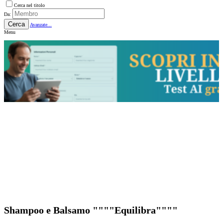
Cerca nel titolo
Da:
Cerca
Avanzate...
Menu
Shampoo e Balsamo """"Equilibra""""