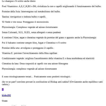
Lo shampoo c'è scritto anche dietro
Pool Vitaminico: A,E,C,H,B5 e B6; rivitalizza la cute e capelli migliorando il funzionamento del bulbo.
Proteine della Soia: Intervengono sul metabolismo del bulbo.
Taurina: rinvigorisce e rinforza bulbo e capelli.
Tè Verde e vite rossa: Proteggono il microcircolo.
Phytosinergia: Complesso vegetale ad azione ristrutturante
Senza Coloranti, SLS, SLES, senza allergeni e senza parabeni
E contiene l'Aloe, argan e cheratina vegetale da proteine del grano e appunto anche la Phytosinergia
Poi il balsamo contiene sempre Aloe, Argan e Cheratina e c'è scritto
Proteine della seta: avvolgono e proteggono il capello.
Vitamina E: previene l'invecchiamento della fibra capillare
Condizionante vegetale: migliora l'assorbimento della vitamina E e dona morbidezza ed elasticità
Cheratina da lana: Dona corposità ai capelli con una azione filmogena
Phytosinergia: complesso vegetale ad azione ristrutturante
E sono tricologicamente testati... Praticamente sono prodotti tricologici.
che ve ne pare? conviene provare in sostituzione al Biokap anti-caduta? (Ovviamente anche equilibra e anti
caduta.)
K
kiske202
Utente