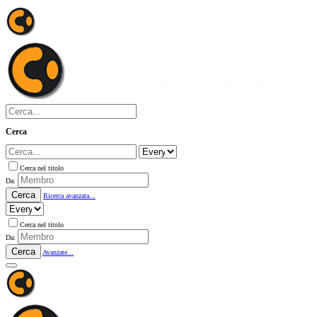
Cerca
Cerca nel titolo
Da:
Cerca
Ricerca avanzata...
Cerca nel titolo
Da:
Cerca
Avanzate...