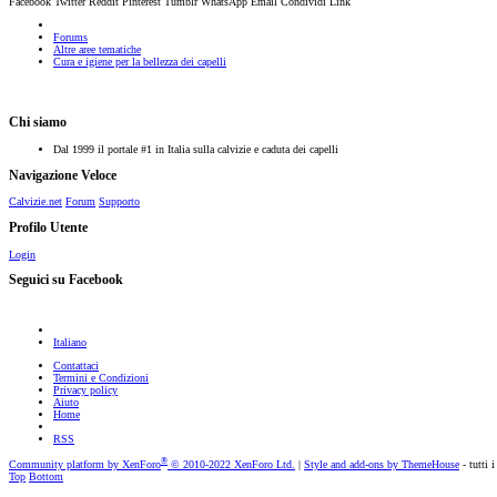
Facebook
Twitter
Reddit
Pinterest
Tumblr
WhatsApp
Email
Condividi
Link
Forums
Altre aree tematiche
Cura e igiene per la bellezza dei capelli
Chi siamo
Dal 1999 il portale #1 in Italia sulla calvizie e caduta dei capelli
Navigazione Veloce
Calvizie.net
Forum
Supporto
Profilo Utente
Login
Seguici su Facebook
Italiano
Contattaci
Termini e Condizioni
Privacy policy
Aiuto
Home
RSS
®
Community platform by XenForo
© 2010-2022 XenForo Ltd.
|
Style and add-ons by ThemeHouse
- tutti i
Top
Bottom