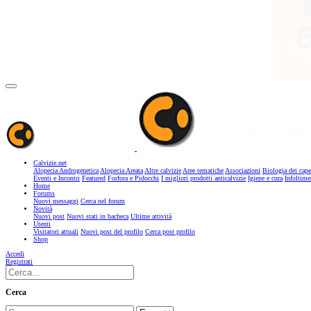
Calvizie.net
Alopecia Androgenetica
Alopecia Areata
Altre calvizie
Aree tematiche
Associazioni
Biologia dei cape
Eventi e Incontri
Featured
Forfora e Pidocchi
I migliori prodotti anticalvizie
Igiene e cura
Infoltime
Home
Forums
Nuovi messaggi
Cerca nel forum
Novità
Nuovi post
Nuovi stati in bacheca
Ultime attività
Utenti
Visitatori attuali
Nuovi post del profilo
Cerca post profilo
Shop
Accedi
Registrati
Cerca