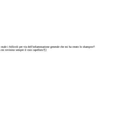
no male i follicoli per via dell'infiammazione generale che mi ha creato lo shampoo!!
 mi rovinino sempre il cuio capelluto?[
]