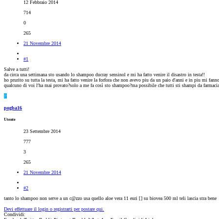
12 Febbraio 2014
714
0
265
21 Novembre 2014
#1
Salve a tutti!
da circa una settimana sto usando lo shampoo ducray sensinol e mi ha fatto venire il disastro in testa!!
ho prurito su tutta la testa, mi ha fatto venire la forfora che non avevo piu da un paio d'anni e in piu mi fan
qualcuno di voi l'ha mai provato?solo a me fa così sto shampoo?ma possibile che tutti sti shampi da farmacia
P
pogba16
Utente
23 Settembre 2014
777
3
265
21 Novembre 2014
#2
tanto lo shampoo non serve a un c@zzo usa quello aloe vera 11 euri [
] su biovea 500 ml teli lascia stra bene
Devi effettuare il login o registrarti per postare qui.
Condividi: