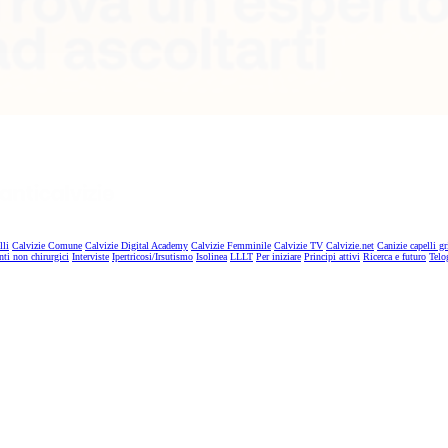
lli
Calvizie Comune
Calvizie Digital Academy
Calvizie Femminile
Calvizie TV
Calvizie.net
Canizie capelli gr
nti non chirurgici
Interviste
Ipertricosi/Irsutismo
Isolinea
LLLT
Per iniziare
Principi attivi
Ricerca e futuro
Telo