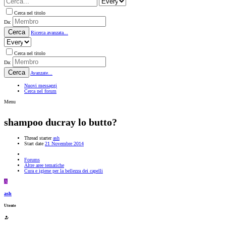
Cerca nel titolo
Da:
Cerca
Ricerca avanzata...
Cerca nel titolo
Da:
Cerca
Avanzate...
Nuovi messaggi
Cerca nel forum
Menu
shampoo ducray lo butto?
Thread starter
ash
Start date
21 Novembre 2014
Forums
Altre aree tematiche
Cura e igiene per la bellezza dei capelli
A
ash
Utente