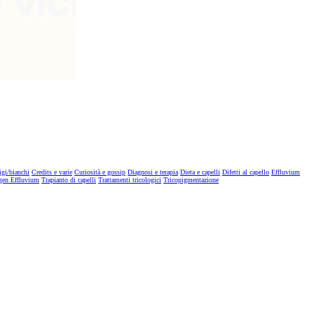
igi/bianchi
Credits e varie
Curiosità e gossip
Diagnosi e terapia
Dieta e capelli
Difetti al capello
Effluvium
gen Effluvium
Trapianto di capelli
Trattamenti tricologici
Tricopigmentazione