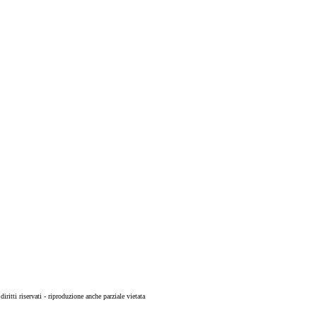
 diritti riservati - riproduzione anche parziale vietata