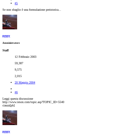
#5
Se non sbaglio è una formulazione preistorica...
proxy
Amministratore
Staff
12 Febbraio 2003
59,387
9,575
2,015
20 Maggio 2004
#6
Leggi questa discussione
http://www.ieson.com/topic.asp?TOPIC_ID=5540
ciauzz[ph]
proxy