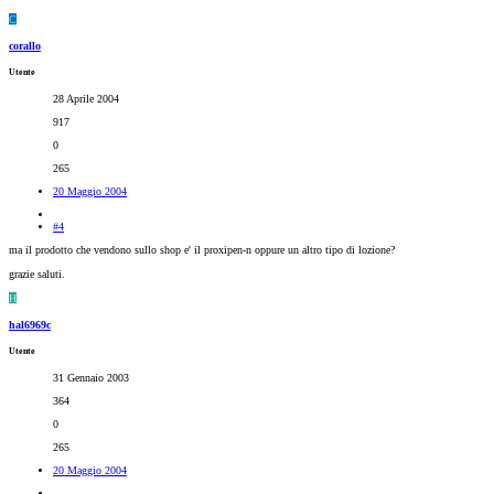
C
corallo
Utente
28 Aprile 2004
917
0
265
20 Maggio 2004
#4
ma il prodotto che vendono sullo shop e' il proxipen-n oppure un altro tipo di lozione?
grazie saluti.
H
hal6969c
Utente
31 Gennaio 2003
364
0
265
20 Maggio 2004