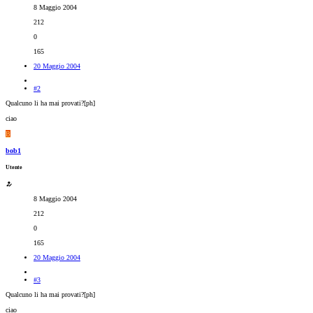
8 Maggio 2004
212
0
165
20 Maggio 2004
#2
Qualcuno li ha mai provati?[ph]
ciao
B
bob1
Utente
8 Maggio 2004
212
0
165
20 Maggio 2004
#3
Qualcuno li ha mai provati?[ph]
ciao