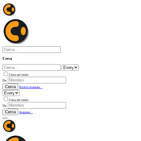
Cerca
Cerca nel titolo
Da:
Cerca
Ricerca avanzata...
Cerca nel titolo
Da:
Cerca
Avanzate...