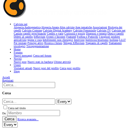
Calvizie.net
Alopecia Androgenetica
Alopecia Areata
Altre calvizie
Aree tematiche
Associazioni
Biologia dei
capelli
Calvizie Comune
Calvizie Digital Academy
Calvizie Femminile
Calvizie TV
Calvizie.net
Canizie capelli grigi/bianchi
Credits e varie
Curiosità e gossip
Diagnosi e terapia
Dieta e capelli
Difetti al capello
Effluvium
Eventi e Incontri
Featured
Forfora e Pidocchi
I migliori prodotti
anticalvizie
Igiene e cura
Infoltimenti non chirurgici
Interviste
Ipertricosi/Irsutismo
Isolinea
LLLT
Per iniziare
Principi attivi
Ricerca e futuro
Telogen Effluvium
Trapianto di capelli
Trattamenti
tricologici
Tricopigmentazione
Home
Forums
Nuovi messaggi
Cerca nel forum
Novità
Nuovi post
Nuovi stati in bacheca
Ultime attività
Utenti
Visitatori attuali
Nuovi post del profilo
Cerca post profilo
Shop
Accedi
Registrati
Cerca
Cerca nel titolo
Da:
Cerca
Ricerca avanzata...