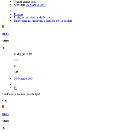
Thread starter
bob1
Start date
20 Maggio 2004
Forums
I migliori prodotti anticalvizie
Nuovi farmaci, molecole e tecniche per la calvizie
B
bob1
Utente
8 Maggio 2004
212
0
165
20 Maggio 2004
#1
Qualcuno li ha mai provati?[ph]
ciao
B
bob1
Utente