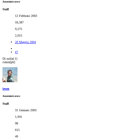
Amministratore
Staff
12 Febbraio 2003
59,387
9,575
2,015
20 Maggio 2004
#7
Di nulla[:1]
ciauzz[ph]
ieson
Amministratore
Staff
31 Gennaio 2003
1,941
98
615
49