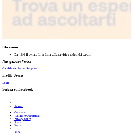
Chi siamo
Dal 1999 il portale #1 in Italia sulla calvizie e caduta dei capelli
Navigazione Veloce
Calvizie.net
Forum
Supporto
Profilo Utente
Login
Seguici su Facebook
Italiano
Contattaci
Termini e Condizioni
Privacy policy
Aiuto
Home
RSS