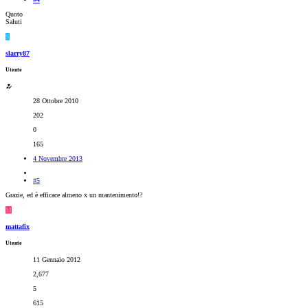
Quoto
Saluti
S
slarry87
Utente
28 Ottobre 2010
202
0
165
4 Novembre 2013
#5
Grazie, ed è efficace almeno x un mantenimento!?
M
mattafix
Utente
11 Gennaio 2012
2,677
5
615