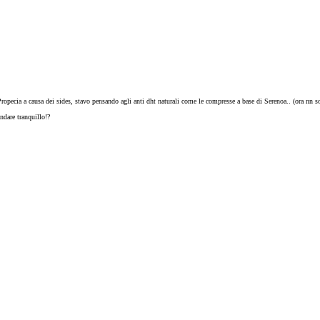
opecia a causa dei sides, stavo pensando agli anti dht naturali come le compresse a base di Serenoa.. (ora nn s
ndare tranquillo!?