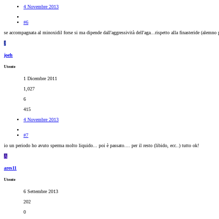
4 Novembre 2013
#6
se accompagnata al minoxidil forse si ma dipende dall'aggressività dell'aga...rispetto alla finasteride (alemno
J
joeh
Utente
1 Dicembre 2011
1,027
6
415
4 Novembre 2013
#7
io un periodo ho avuto sperma molto liquido... poi è passato.... per il resto (libido, ecc..) tutto ok!
A
ares11
Utente
6 Settembre 2013
202
0