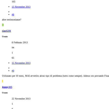
165
13 Novembre 2013
#8
altre testimonianze?
C
ciao1231
Utente
8 Febbraio 2013
94
1
65
15 Novembre 2013
#9
Utilizzato per 10 mesi, MAI avvertito alcun tipo di problema (tutto come sempre). Adesso sto provando Finast
J
jimmy325
Utente
22 Novembre 2013
1
0