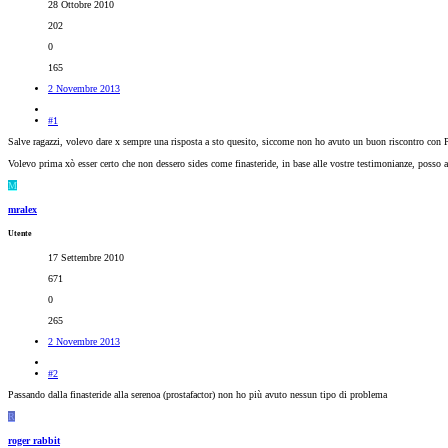
28 Ottobre 2010
202
0
165
2 Novembre 2013
#1
Salve ragazzi, volevo dare x sempre una risposta a sto quesito, siccome non ho avuto un buon riscontro con Pr
Volevo prima xò esser certo che non dessero sides come finasteride, in base alle vostre testimonianze, posso a
M
mralex
Utente
17 Settembre 2010
671
0
265
2 Novembre 2013
#2
Passando dalla finasteride alla serenoa (prostafactor) non ho più avuto nessun tipo di problema
R
roger rabbit