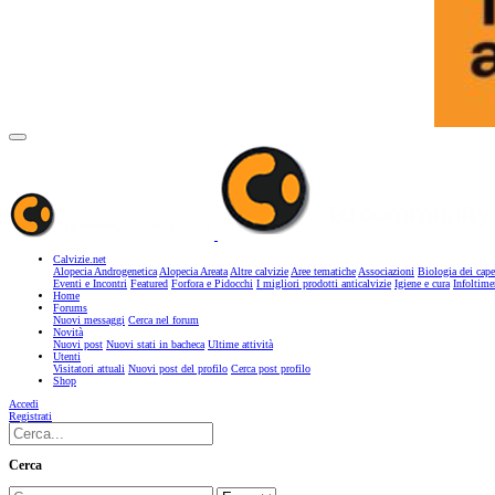
Calvizie.net
Alopecia Androgenetica
Alopecia Areata
Altre calvizie
Aree tematiche
Associazioni
Biologia dei cape
Eventi e Incontri
Featured
Forfora e Pidocchi
I migliori prodotti anticalvizie
Igiene e cura
Infoltime
Home
Forums
Nuovi messaggi
Cerca nel forum
Novità
Nuovi post
Nuovi stati in bacheca
Ultime attività
Utenti
Visitatori attuali
Nuovi post del profilo
Cerca post profilo
Shop
Accedi
Registrati
Cerca