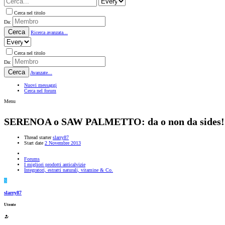
Cerca nel titolo
Da:
Cerca
Ricerca avanzata...
Cerca nel titolo
Da:
Cerca
Avanzate...
Nuovi messaggi
Cerca nel forum
Menu
SERENOA o SAW PALMETTO: da o non da sides!
Thread starter
slarry87
Start date
2 Novembre 2013
Forums
I migliori prodotti anticalvizie
Integratori, estratti naturali, vitamine & Co.
S
slarry87
Utente