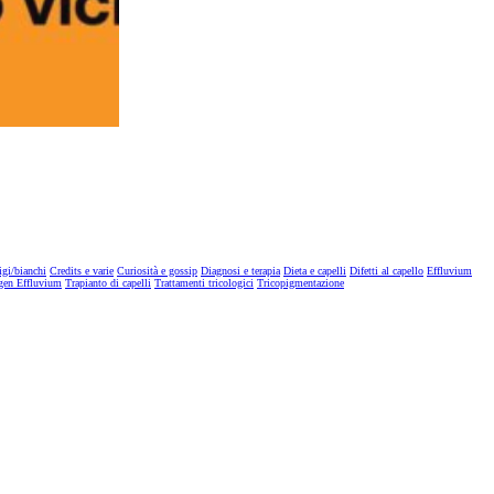
igi/bianchi
Credits e varie
Curiosità e gossip
Diagnosi e terapia
Dieta e capelli
Difetti al capello
Effluvium
gen Effluvium
Trapianto di capelli
Trattamenti tricologici
Tricopigmentazione