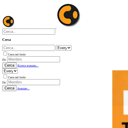
Cerca
Cerca nel titolo
Da:
Cerca
Ricerca avanzata...
Cerca nel titolo
Da:
Cerca
Avanzate...