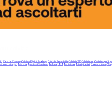
lli
Calvizie Comune
Calvizie Digital Academy
Calvizie Femminile
Calvizie TV
Calvizie.net
Canizie capelli gr
nti non chirurgici
Interviste
Ipertricosi/Irsutismo
Isolinea
LLLT
Per iniziare
Principi attivi
Ricerca e futuro
Telo