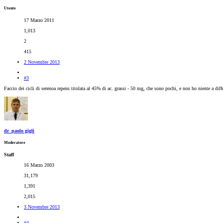
Utente
17 Marzo 2011
1,013
2
415
2 Novembre 2013
#3
Faccio dei cicli di serenoa repens titolata al 45% di ac. grassi - 50 mg, che sono pochi, e non ho niente a diffe
dr_paolo gigli
Moderatore
Staff
16 Marzo 2003
31,179
1,391
2,015
3 Novembre 2013
#4