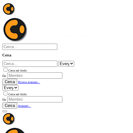
Cerca
Cerca nel titolo
Da:
Cerca
Ricerca avanzata...
Cerca nel titolo
Da:
Cerca
Avanzate...