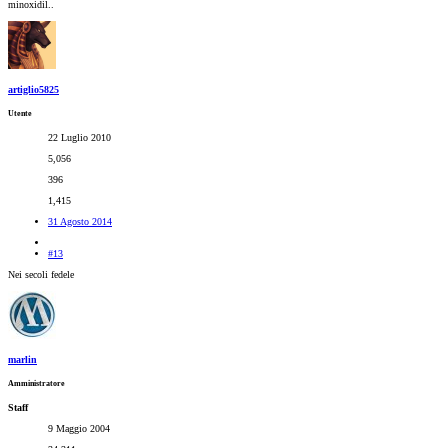
minoxidil..
artiglio5825
Utente
22 Luglio 2010
5,056
396
1,415
31 Agosto 2014
#13
Nei secoli fedele
marlin
Amministratore
Staff
9 Maggio 2004