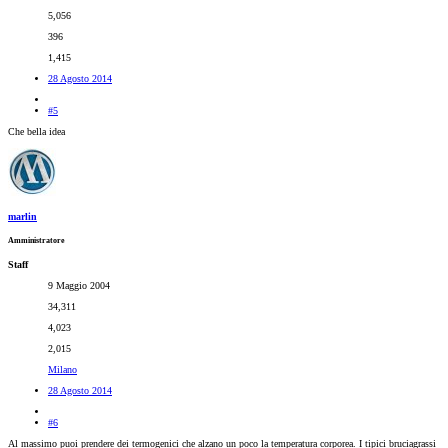
5,056
396
1,415
28 Agosto 2014
#5
Che bella idea
marlin
Amministratore
Staff
9 Maggio 2004
34,311
4,023
2,015
Milano
28 Agosto 2014
#6
Al massimo puoi prendere dei termogenici che alzano un poco la temperatura corporea. I tipici bruciagrassi