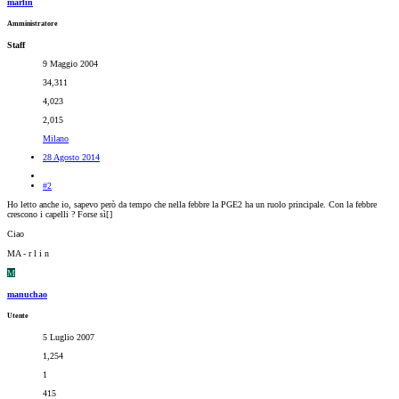
marlin
Amministratore
Staff
9 Maggio 2004
34,311
4,023
2,015
Milano
28 Agosto 2014
#2
Ho letto anche io, sapevo però da tempo che nella febbre la PGE2 ha un ruolo principale. Con la febbre
crescono i capelli ? Forse sì[
]
Ciao
MA - r l i n
M
manuchao
Utente
5 Luglio 2007
1,254
1
415