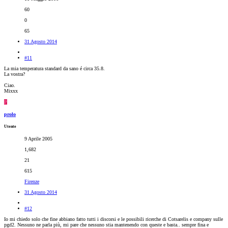
60
0
65
31 Agosto 2014
#11
La mia temperatura standard da sano é circa 35.8.
La vostra?
Ciao.
Mixxx
P
prolo
Utente
9 Aprile 2005
1,682
21
615
Firenze
31 Agosto 2014
#12
Io mi chiedo solo che fine abbiano fatto tutti i discorsi e le possibili ricerche di Cotsarelis e company sulle
pgd2. Nessuno ne parla più, mi pare che nessuno stia mantenendo con queste e basta.. sempre fina e