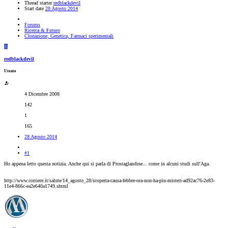
Thread starter
redblackdevil
Start date
28 Agosto 2014
Forums
Ricerca & Futuro
Clonazione, Genetica, Farmaci sperimentali
R
redblackdevil
Utente
4 Dicembre 2008
142
1
165
28 Agosto 2014
#1
Ho appena letto questa notizia. Anche qui si parla di Prostaglandine... come in alcuni studi sull'Aga.
http://www.corriere.it/salute/14_agosto_28/scoperta-causa-febbre-ora-non-ha-piu-misteri-ad92ac76-2e83-
11e4-866c-ea2e640a1749.shtml