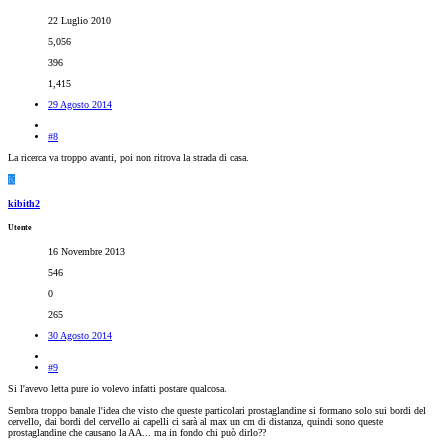
22 Luglio 2010
5,056
396
1,415
29 Agosto 2014
#8
La ricerca va troppo avanti, poi non ritrova la strada di casa.
K
kibith2
Utente
16 Novembre 2013
546
0
265
30 Agosto 2014
#9
Si l'avevo letta pure io volevo infatti postare qualcosa.
Sembra troppo banale l'idea che visto che queste particolari prostaglandine si formano solo sui bordi del
cervello, dai bordi del cervello ai capelli ci sarà al max un cm di distanza, quindi sono queste
prostaglandine che causano la AA... ma in fondo chi può dirlo??