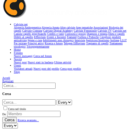
Calvizie.net
Alopecia Androgenetica
Alopecia Areata
Altre calvizie
Aree tematiche
Associazioni
Biologia dei
capelli
Calvizie Comune
Calvizie Digital Academy
Calvizie Femminile
Calvizie TV
Calvizie.net
Canizie capelli grigi/bianchi
Credits e varie
Curiosità e gossip
Diagnosi e terapia
Dieta e capelli
Difetti al capello
Effluvium
Eventi e Incontri
Featured
Forfora e Pidocchi
I migliori prodotti
anticalvizie
Igiene e cura
Infoltimenti non chirurgici
Interviste
Ipertricosi/Irsutismo
Isolinea
LLLT
Per iniziare
Principi attivi
Ricerca e futuro
Telogen Effluvium
Trapianto di capelli
Trattamenti
tricologici
Tricopigmentazione
Home
Forums
Nuovi messaggi
Cerca nel forum
Novità
Nuovi post
Nuovi stati in bacheca
Ultime attività
Utenti
Visitatori attuali
Nuovi post del profilo
Cerca post profilo
Shop
Accedi
Registrati
Cerca
Cerca nel titolo
Da:
Cerca
Ricerca avanzata...