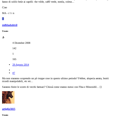
fanno di solito bene ai capelli: the verde, caffé verde, menta, coleus...
Ciao
MA - r l i n
R
redblackdevil
Utente
4 Dicembre 2008
142
1
165
29 Agosto 2014
#7
Ma non staranno scoprendo un pò troppe cose in questo ultimo periodo? Febbre, alopecia aerata, brutti
ricordi manipolabili, etc etc...
Saranno finite le scorte di vecchi farmaci? Chissà come stanno messi con FIna e Minoxidil... [
]
artiglio5825
Utente