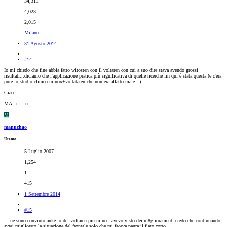
34,311
4,023
2,015
Milano
31 Agosto 2014
#14
Io mi chiedo che fine abbia fatto witosten con il voltaren con cui a suo dire stava avendo grossi
risultati...diciamo che l'applicazione pratica più significativa di quelle ricerche fin qui è stata questa (e c'era
pure lo studio clinico minox+voltataren che non era affatto male...).
Ciao
MA - r l i n
M
manuchao
Utente
5 Luglio 2007
1,254
1
415
1 Settembre 2014
#15
....ne sono convinto anke io del voltaren piu mino...avevo visto dei m8glioramenti credo che continuando
avrei migliorato la situazione del frontale solo che mi faceva paura il fiato corto...