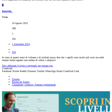
F
freestyler_
Utente
16 Agosto 2012
398
1
265
1 Settembre 2014
#16
Io sono al quarto mese di voltaren e di risultati posso dire che i capelli sono molto più scuri ma nelle
tempie niente apparte una ondata di vellus o alopecici
Devi effettuare il login o registrarti per postare qui.
Condividi:
Facebook
Twitter
Reddit
Pinterest
Tumblr
WhatsApp
Email
Condividi
Link
Forums
Ricerca & Futuro
Clonazione, Genetica, Farmaci sperimentali