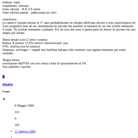
hobbies: ballo
stupefacenti: nessuno.
Stato calvizie : H.N.3/4 vertex
Stato calvizie parenti : padre,nonni,zii calvi.
cronostoria:
La caduta è iniziata intorno ai 17 anni (probabilmente un telogen effulvium dovuto a stess ppsicologico) ed
è poi progredita sino ad ora. Inizialmente ho provato dei prodotti in farmacia di cui non ricordo nemmeno
il nome. Di risultati nemmeno a parlarne. Poi da circa due mesi a questa parte ho deciso di provare con una
terapia più mirata.
Terpia attuale (circa 2 mesi e mezzo):
Remox II (minox 12,5%+retinA+idrocortisone): sera
FNS: mattina (ora ho smesso)
Shampoo: revivogen + toppek hair building balsamo (che smettero' non appena terminato per scarsi
risultati)
Terapia futura:
sostituzione dell'FNS con una crema a base di spironolattone al 5%.
Saw palmetto 1cps/die.
D
dihablo
Utente
6 Maggio 2004
212
0
165
11 Maggio 2004