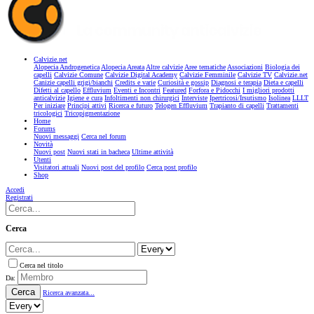
Calvizie.net
Alopecia Androgenetica
Alopecia Areata
Altre calvizie
Aree tematiche
Associazioni
Biologia dei
capelli
Calvizie Comune
Calvizie Digital Academy
Calvizie Femminile
Calvizie TV
Calvizie.net
Canizie capelli grigi/bianchi
Credits e varie
Curiosità e gossip
Diagnosi e terapia
Dieta e capelli
Difetti al capello
Effluvium
Eventi e Incontri
Featured
Forfora e Pidocchi
I migliori prodotti
anticalvizie
Igiene e cura
Infoltimenti non chirurgici
Interviste
Ipertricosi/Irsutismo
Isolinea
LLLT
Per iniziare
Principi attivi
Ricerca e futuro
Telogen Effluvium
Trapianto di capelli
Trattamenti
tricologici
Tricopigmentazione
Home
Forums
Nuovi messaggi
Cerca nel forum
Novità
Nuovi post
Nuovi stati in bacheca
Ultime attività
Utenti
Visitatori attuali
Nuovi post del profilo
Cerca post profilo
Shop
Accedi
Registrati
Cerca
Cerca nel titolo
Da:
Cerca
Ricerca avanzata...