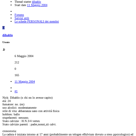
Thread starter
dihablo
Start date
11 Maggio 2004
Forums
Servizi utili
Le schede PERSONALI dei membri
D
dihablo
Utente
6 Maggio 2004
212
0
165
11 Maggio 2004
#1
Nick: Dihablo (x chi nn lo avesse capito)
età: 24
fumatore: no. (ex)
uso alcolici: moderatamente
stile di vita: abbastanza sano con attività fisica
hobbies: ballo
stupefacenti: nessuno.
Stato calvizie : H.N.3/4 vertex
Stato calvizie parenti : padre,nonni,zii calvi.
cronostoria:
La caduta è iniziata intorno ai 17 anni (probabilmente un telogen effulvium dovuto a stess ppsicologico) ed