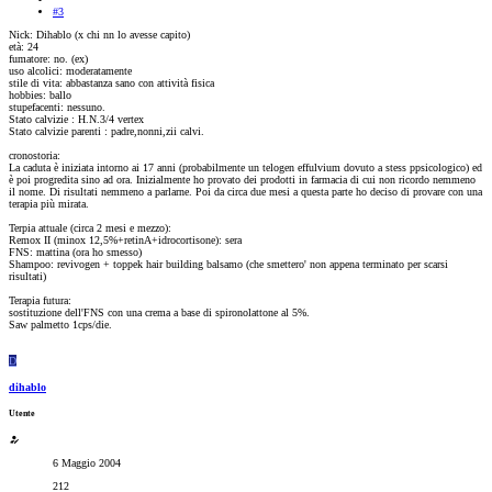
#3
Nick: Dihablo (x chi nn lo avesse capito)
età: 24
fumatore: no. (ex)
uso alcolici: moderatamente
stile di vita: abbastanza sano con attività fisica
hobbies: ballo
stupefacenti: nessuno.
Stato calvizie : H.N.3/4 vertex
Stato calvizie parenti : padre,nonni,zii calvi.
cronostoria:
La caduta è iniziata intorno ai 17 anni (probabilmente un telogen effulvium dovuto a stess ppsicologico) ed
è poi progredita sino ad ora. Inizialmente ho provato dei prodotti in farmacia di cui non ricordo nemmeno
il nome. Di risultati nemmeno a parlarne. Poi da circa due mesi a questa parte ho deciso di provare con una
terapia più mirata.
Terpia attuale (circa 2 mesi e mezzo):
Remox II (minox 12,5%+retinA+idrocortisone): sera
FNS: mattina (ora ho smesso)
Shampoo: revivogen + toppek hair building balsamo (che smettero' non appena terminato per scarsi
risultati)
Terapia futura:
sostituzione dell'FNS con una crema a base di spironolattone al 5%.
Saw palmetto 1cps/die.
D
dihablo
Utente
6 Maggio 2004
212