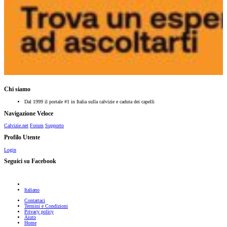
Chi siamo
Dal 1999 il portale #1 in Italia sulla calvizie e caduta dei capelli
Navigazione Veloce
Calvizie.net
Forum
Supporto
Profilo Utente
Login
Seguici su Facebook
Italiano
Contattaci
Termini e Condizioni
Privacy policy
Aiuto
Home