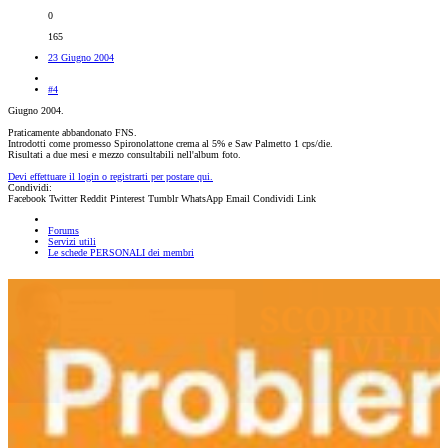
0
165
23 Giugno 2004
#4
Giugno 2004.
Praticamente abbandonato FNS.
Introdotti come promesso Spironolattone crema al 5% e Saw Palmetto 1 cps/die.
Risultati a due mesi e mezzo consultabili nell'album foto.
Devi effettuare il login o registrarti per postare qui.
Condividi:
Facebook
Twitter
Reddit
Pinterest
Tumblr
WhatsApp
Email
Condividi
Link
Forums
Servizi utili
Le schede PERSONALI dei membri