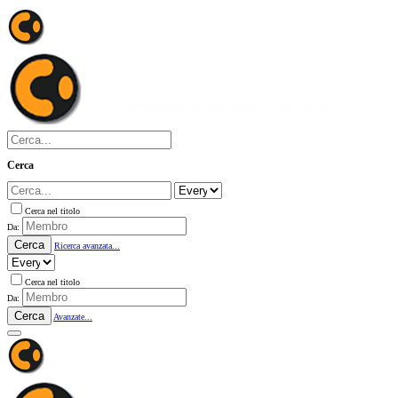
Cerca
Cerca nel titolo
Da:
Cerca
Ricerca avanzata...
Cerca nel titolo
Da:
Cerca
Avanzate...