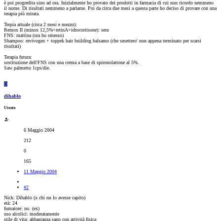
è poi progredita sino ad ora. Inizialmente ho provato dei prodotti in farmacia di cui non ricordo nemmeno
il nome. Di risultati nemmeno a parlarne. Poi da circa due mesi a questa parte ho deciso di provare con una
terapia più mirata.
Terpia attuale (circa 2 mesi e mezzo):
Remox II (minox 12,5%+retinA+idrocortisone): sera
FNS: mattina (ora ho smesso)
Shampoo: revivogen + toppek hair building balsamo (che smettero' non appena terminato per scarsi
risultati)
Terapia futura:
sostituzione dell'FNS con una crema a base di spironolattone al 5%.
Saw palmetto 1cps/die.
D
dihablo
Utente
6 Maggio 2004
212
0
165
11 Maggio 2004
#2
Nick: Dihablo (x chi nn lo avesse capito)
età: 24
fumatore: no. (ex)
uso alcolici: moderatamente
stile di vita: abbastanza sano con attività fisica