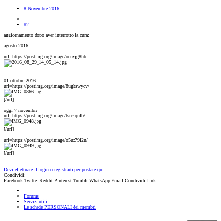
8 Novembre 2016
#2
aggiornamento dopo aver interrotto la cura:
agosto 2016
url=https://postimg.org/image/oenyjg8hb
01 ottobre 2016
url=https://postimg.org/image/8ugkswycv/
[/url]
oggi 7 novembre
url=https://postimg.org/image/tsrc4qnlb/
[/url]
url=https://postimg.org/image/o5uz79l2n/
[/url]
Devi effettuare il login o registrarti per postare qui.
Condividi:
Facebook
Twitter
Reddit
Pinterest
Tumblr
WhatsApp
Email
Condividi
Link
Forums
Servizi utili
Le schede PERSONALI dei membri