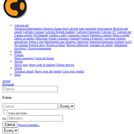
Calvizie.net
Alopecia Androgenetica
Alopecia Areata
Altre calvizie
Aree tematiche
Associazioni
Biologia dei
capelli
Calvizie Comune
Calvizie Digital Academy
Calvizie Femminile
Calvizie TV
Calvizie.net
Canizie capelli grigi/bianchi
Credits e varie
Curiosità e gossip
Diagnosi e terapia
Dieta e capelli
Difetti al capello
Effluvium
Eventi e Incontri
Featured
Forfora e Pidocchi
I migliori prodotti
anticalvizie
Igiene e cura
Infoltimenti non chirurgici
Interviste
Ipertricosi/Irsutismo
Isolinea
LLLT
Per iniziare
Principi attivi
Ricerca e futuro
Telogen Effluvium
Trapianto di capelli
Trattamenti
tricologici
Tricopigmentazione
Home
Forums
Nuovi messaggi
Cerca nel forum
Novità
Nuovi post
Nuovi stati in bacheca
Ultime attività
Utenti
Visitatori attuali
Nuovi post del profilo
Cerca post profilo
Shop
Accedi
Registrati
Cerca
Cerca nel titolo
Da:
Cerca
Ricerca avanzata...