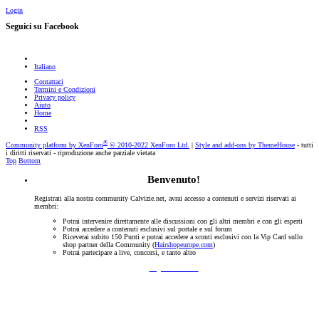
Login
Seguici su Facebook
Italiano
Contattaci
Termini e Condizioni
Privacy policy
Aiuto
Home
RSS
®
Community platform by XenForo
© 2010-2022 XenForo Ltd.
|
Style and add-ons by ThemeHouse
- tutti
i diritti riservati - riproduzione anche parziale vietata
Top
Bottom
Benvenuto!
Registrati alla nostra community Calvizie.net, avrai accesso a contenuti e servizi riservati ai
membri:
Potrai intervenire direttamente alle discussioni con gli altri membri e con gli esperti
Potrai accedere a contenuti esclusivi sul portale e sul forum
Riceverai subito 150 Punti e potrai accedere a sconti esclusivi con la Vip Card sullo
shop partner della Community (
Hairshopeurope.com
)
Potrai partecipare a live, concorsi, e tanto altro
Registrati Subito