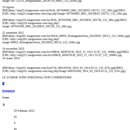
image=367752123_Borgomanero_20120719_00012_122_819lo.jpg
19 Agosto
[IMG]http://img23.imagevenue.com/loc50/th_367564693_IMG_20120819_105721_122_50lo.jpg[/IMG]
[URL=http://img23.imagevenue.com/img.php?image=367564693_IMG_20120819_105721_122_50lo.jpg
[IMG]http://img210.imagevenue.com/loc28/th_367619349_IMG_20120819_105736_122_28lo.jpg[/IMG]
[URL=http://img210.imagevenue.com/img.php?
image=367619349_IMG_20120819_105736_122_28lo.jpg
25 settembre 2012
[IMG]http://img201.imagevenue.com/loc544/th_80053_RomagnanoSesia_20120925_00112_122_544lo.jpg[
[URL=http://img201.imagevenue.com/img.php?
image=80053_RomagnanoSesia_20120925_00112_122_544lo.jpg
14 novembre 2013
[IMG]http://img221.imagevenue.com/loc1098/th_665879136_2013_11_1411.52.07_122_1098lo.jpg[/IMG]
[URL=http://img221.imagevenue.com/loc1098/th_665879136_2013_11_1411.52.07_122_1098lo.jpg
24 marzo 2014
[IMG]http://img101.imagevenue.com/loc67/th_666142344_2014_03_2414.02.51_122_67lo.jpg[/IMG]
[URL=http://img101.imagevenue.com/img.php?image=666142344_2014_03_2414.02.51_122_67lo.jpg]
LE SCHEDE SONO PERSONALI NON COMMENTARE
B
bugmenot
Utente
29 Febbraio 2012
65
0
65