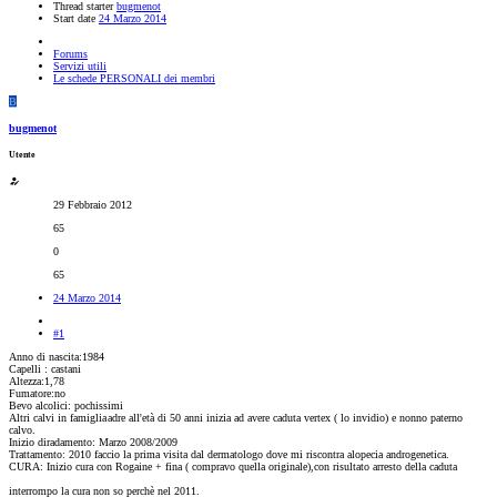
Thread starter
bugmenot
Start date
24 Marzo 2014
Forums
Servizi utili
Le schede PERSONALI dei membri
B
bugmenot
Utente
29 Febbraio 2012
65
0
65
24 Marzo 2014
#1
Anno di nascita:1984
Capelli : castani
Altezza:1,78
Fumatore:no
Bevo alcolici: pochissimi
Altri calvi in famiglia
adre all'età di 50 anni inizia ad avere caduta vertex ( lo invidio) e nonno paterno
calvo.
Inizio diradamento: Marzo 2008/2009
Trattamento: 2010 faccio la prima visita dal dermatologo dove mi riscontra alopecia androgenetica.
CURA: Inizio cura con Rogaine + fina ( compravo quella originale),con risultato arresto della caduta
interrompo la cura non so perchè nel 2011.