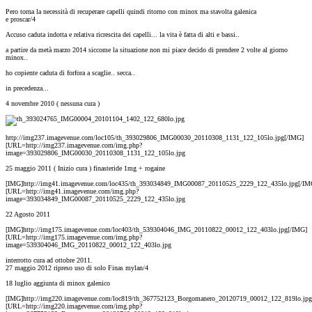
Pero torna la necessità di recuperare capelli quindi ritorno con minox ma stavolta galenica
e proscar/4
Accuso caduta indotta e relativa ricrescita dei capelli... la vita è fatta di alti e bassi..
a partire da metà marzo 2014 siccome la situazione non mi piace decido di prendere 2 volte al giorno
minox..
ho copiente caduta di forfora a scaglie.. secca..
in precedenza...
4 novembre 2010 ( nessuna cura )
http://img237.imagevenue.com/loc105/th_393029806_IMG00030_20110308_1131_122_105lo.jpg[/IMG]
[URL=http://img237.imagevenue.com/img.php?
image=393029806_IMG00030_20110308_1131_122_105lo.jpg
25 maggio 2011 ( Inizio cura ) finasteride 1mg + rogaine
[IMG]http://img41.imagevenue.com/loc435/th_393034849_IMG00087_20110525_2229_122_435lo.jpg[/IM
[URL=http://img41.imagevenue.com/img.php?
image=393034849_IMG00087_20110525_2229_122_435lo.jpg
22 Agosto 2011
[IMG]http://img175.imagevenue.com/loc403/th_539304046_IMG_20110822_00012_122_403lo.jpg[/IMG]
[URL=http://img175.imagevenue.com/img.php?
image=539304046_IMG_20110822_00012_122_403lo.jpg
interrotto cura ad ottobre 2011.
27 maggio 2012 ripreso uso di solo Finas mylan/4
18 luglio aggiunta di minox galenico
[IMG]http://img220.imagevenue.com/loc819/th_367752123_Borgomanero_20120719_00012_122_819lo.jpg
[URL=http://img220.imagevenue.com/img.php?