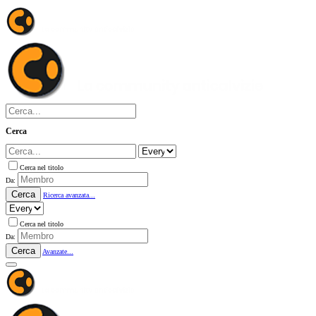
Cerca
Cerca nel titolo
Da:
Cerca
Ricerca avanzata...
Cerca nel titolo
Da:
Cerca
Avanzate...