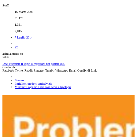
Staff
16 Marzo 2003
31,179
1,391
2,015
7 Luglio 2014
#2
abituialmente no
saluti
Devi effettuare il login o registrarti per postare qui.
Condividi:
Facebook
Twitter
Reddit
Pinterest
Tumblr
WhatsApp
Email
Condividi
Link
Forums
I migliori prodotti anticalvizie
Minoxidil capelli: a che cosa serve e tipologie