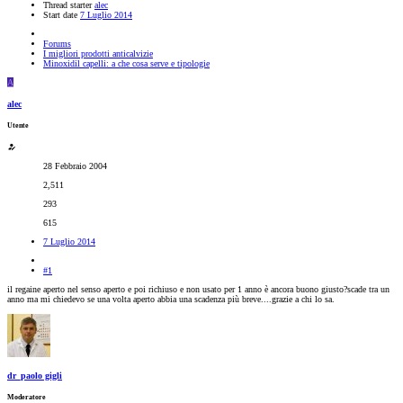
Thread starter
alec
Start date
7 Luglio 2014
Forums
I migliori prodotti anticalvizie
Minoxidil capelli: a che cosa serve e tipologie
A
alec
Utente
28 Febbraio 2004
2,511
293
615
7 Luglio 2014
#1
il regaine aperto nel senso aperto e poi richiuso e non usato per 1 anno è ancora buono giusto?scade tra un
anno ma mi chiedevo se una volta aperto abbia una scadenza più breve....grazie a chi lo sa.
dr_paolo gigli
Moderatore