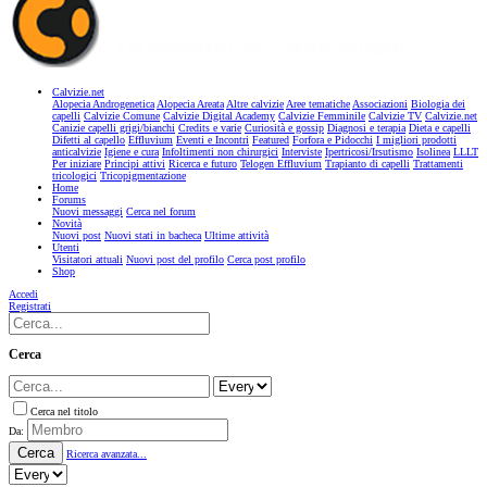
Calvizie.net
Alopecia Androgenetica
Alopecia Areata
Altre calvizie
Aree tematiche
Associazioni
Biologia dei
capelli
Calvizie Comune
Calvizie Digital Academy
Calvizie Femminile
Calvizie TV
Calvizie.net
Canizie capelli grigi/bianchi
Credits e varie
Curiosità e gossip
Diagnosi e terapia
Dieta e capelli
Difetti al capello
Effluvium
Eventi e Incontri
Featured
Forfora e Pidocchi
I migliori prodotti
anticalvizie
Igiene e cura
Infoltimenti non chirurgici
Interviste
Ipertricosi/Irsutismo
Isolinea
LLLT
Per iniziare
Principi attivi
Ricerca e futuro
Telogen Effluvium
Trapianto di capelli
Trattamenti
tricologici
Tricopigmentazione
Home
Forums
Nuovi messaggi
Cerca nel forum
Novità
Nuovi post
Nuovi stati in bacheca
Ultime attività
Utenti
Visitatori attuali
Nuovi post del profilo
Cerca post profilo
Shop
Accedi
Registrati
Cerca
Cerca nel titolo
Da:
Cerca
Ricerca avanzata...