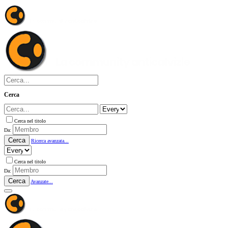
Cerca
Cerca nel titolo
Da:
Cerca
Ricerca avanzata...
Cerca nel titolo
Da:
Cerca
Avanzate...