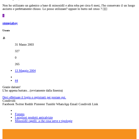
Non ho utilizzato un galenico a base di minoxidil e altra roba per circa 6 mesi, l'ho conservato il un luogo
asciutto e perfettamente chiuso. Lo posso utilizzare? oppure lo butto nel cesso ? [
][
]
S
stempiaboy
Utente
31 Marzo 2003
327
0
265
13 Maggio 2004
#4
Grazie daitarn!
L'ho appena buttato...(ovviamente dalla finestra)
Devi effettuare il login o registrarti per postare qui.
Condividi:
Facebook
Twitter
Reddit
Pinterest
Tumblr
WhatsApp
Email
Condividi
Link
Forums
I migliori prodotti anticalvizie
Minoxidil capelli: a che cosa serve e tipologie