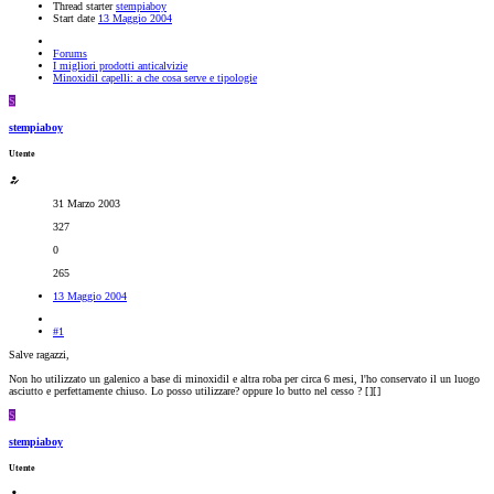
Thread starter
stempiaboy
Start date
13 Maggio 2004
Forums
I migliori prodotti anticalvizie
Minoxidil capelli: a che cosa serve e tipologie
S
stempiaboy
Utente
31 Marzo 2003
327
0
265
13 Maggio 2004
#1
Salve ragazzi,
Non ho utilizzato un galenico a base di minoxidil e altra roba per circa 6 mesi, l'ho conservato il un luogo
asciutto e perfettamente chiuso. Lo posso utilizzare? oppure lo butto nel cesso ? [
][
]
S
stempiaboy
Utente