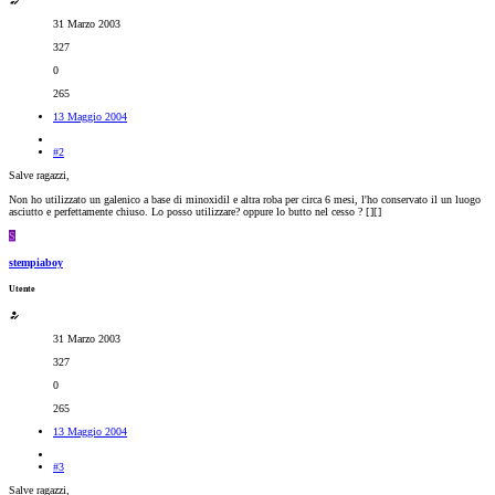
31 Marzo 2003
327
0
265
13 Maggio 2004
#2
Salve ragazzi,
Non ho utilizzato un galenico a base di minoxidil e altra roba per circa 6 mesi, l'ho conservato il un luogo
asciutto e perfettamente chiuso. Lo posso utilizzare? oppure lo butto nel cesso ? [
][
]
S
stempiaboy
Utente
31 Marzo 2003
327
0
265
13 Maggio 2004
#3
Salve ragazzi,