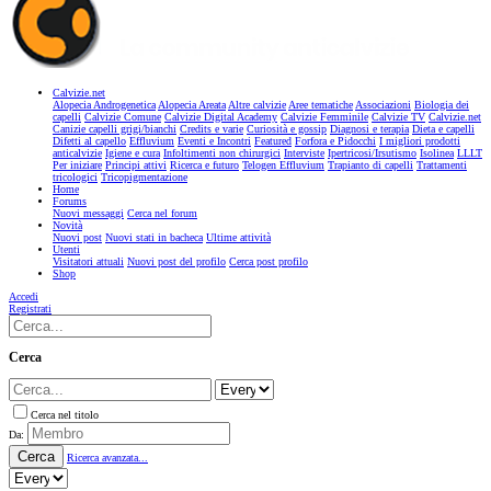
Calvizie.net
Alopecia Androgenetica
Alopecia Areata
Altre calvizie
Aree tematiche
Associazioni
Biologia dei
capelli
Calvizie Comune
Calvizie Digital Academy
Calvizie Femminile
Calvizie TV
Calvizie.net
Canizie capelli grigi/bianchi
Credits e varie
Curiosità e gossip
Diagnosi e terapia
Dieta e capelli
Difetti al capello
Effluvium
Eventi e Incontri
Featured
Forfora e Pidocchi
I migliori prodotti
anticalvizie
Igiene e cura
Infoltimenti non chirurgici
Interviste
Ipertricosi/Irsutismo
Isolinea
LLLT
Per iniziare
Principi attivi
Ricerca e futuro
Telogen Effluvium
Trapianto di capelli
Trattamenti
tricologici
Tricopigmentazione
Home
Forums
Nuovi messaggi
Cerca nel forum
Novità
Nuovi post
Nuovi stati in bacheca
Ultime attività
Utenti
Visitatori attuali
Nuovi post del profilo
Cerca post profilo
Shop
Accedi
Registrati
Cerca
Cerca nel titolo
Da:
Cerca
Ricerca avanzata...