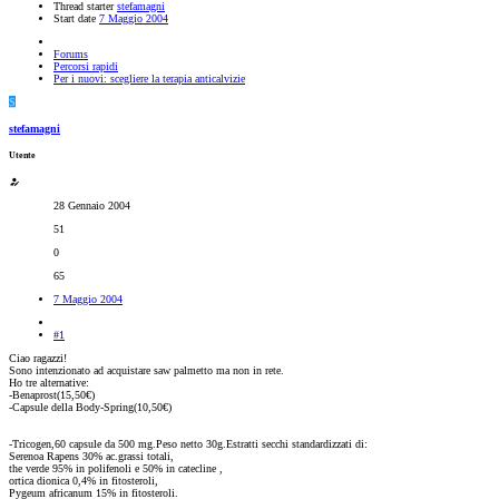
Thread starter
stefamagni
Start date
7 Maggio 2004
Forums
Percorsi rapidi
Per i nuovi: scegliere la terapia anticalvizie
S
stefamagni
Utente
28 Gennaio 2004
51
0
65
7 Maggio 2004
#1
Ciao ragazzi!
Sono intenzionato ad acquistare saw palmetto ma non in rete.
Ho tre alternative:
-Benaprost(15,50€)
-Capsule della Body-Spring(10,50€)
-Tricogen,60 capsule da 500 mg.Peso netto 30g.Estratti secchi standardizzati di:
Serenoa Rapens 30% ac.grassi totali,
the verde 95% in polifenoli e 50% in catecline ,
ortica dionica 0,4% in fitosteroli,
Pygeum africanum 15% in fitosteroli.