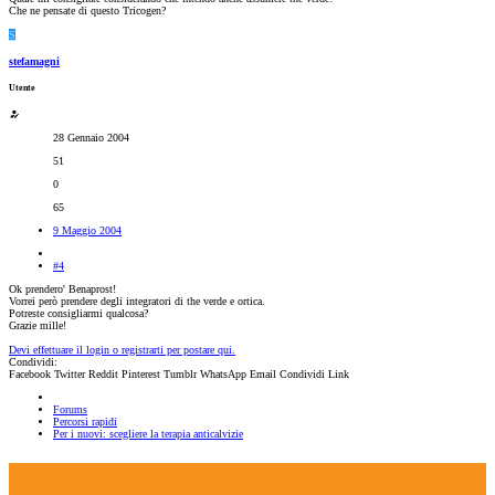
Che ne pensate di questo Tricogen?
S
stefamagni
Utente
28 Gennaio 2004
51
0
65
9 Maggio 2004
#4
Ok prendero' Benaprost!
Vorrei però prendere degli integratori di the verde e ortica.
Potreste consigliarmi qualcosa?
Grazie mille!
Devi effettuare il login o registrarti per postare qui.
Condividi:
Facebook
Twitter
Reddit
Pinterest
Tumblr
WhatsApp
Email
Condividi
Link
Forums
Percorsi rapidi
Per i nuovi: scegliere la terapia anticalvizie