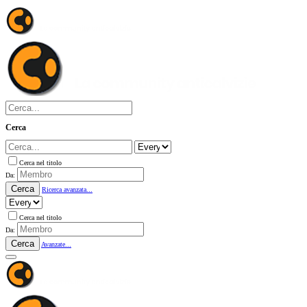
Cerca
Cerca nel titolo
Da:
Cerca
Ricerca avanzata...
Cerca nel titolo
Da:
Cerca
Avanzate...