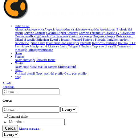
Calvizie.net
Alopecia Androgenetica
Alopecia Areata
Altre calvizie
Aree tematiche
Associazioni
Biologia dei
capelli
Calvizie Comune
Calvizie Digital Academy
Calvizie Femminile
Calvizie TV
Calvizie.net
Canizie capelli grigi/bianchi
Credits e varie
Curiosità e gossip
Diagnosi e terapia
Dieta e capelli
Difetti al capello
Effluvium
Eventi e Incontri
Featured
Forfora e Pidocchi
I migliori prodotti
anticalvizie
Igiene e cura
Infoltimenti non chirurgici
Interviste
Ipertricosi/Irsutismo
Isolinea
LLLT
Per iniziare
Principi attivi
Ricerca e futuro
Telogen Effluvium
Trapianto di capelli
Trattamenti
tricologici
Tricopigmentazione
Home
Forums
Nuovi messaggi
Cerca nel forum
Novità
Nuovi post
Nuovi stati in bacheca
Ultime attività
Utenti
Visitatori attuali
Nuovi post del profilo
Cerca post profilo
Shop
Accedi
Registrati
Cerca
Cerca nel titolo
Da:
Cerca
Ricerca avanzata...