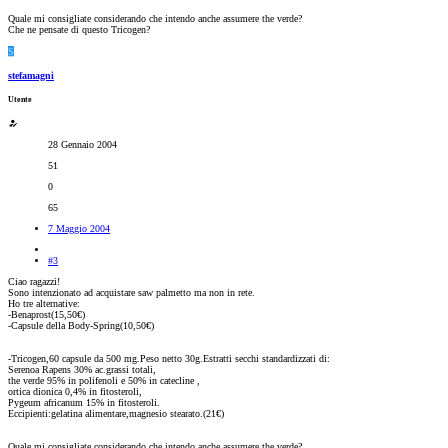
Quale mi consigliate considerando che intendo anche assumere the verde?
Che ne pensate di questo Tricogen?
S
stefamagni
Utente
28 Gennaio 2004
51
0
65
7 Maggio 2004
#3
Ciao ragazzi!
Sono intenzionato ad acquistare saw palmetto ma non in rete.
Ho tre alternative:
-Benaprost(15,50€)
-Capsule della Body-Spring(10,50€)
-Tricogen,60 capsule da 500 mg.Peso netto 30g.Estratti secchi standardizzati di:
Serenoa Rapens 30% ac.grassi totali,
the verde 95% in polifenoli e 50% in catecline ,
ortica dionica 0,4% in fitosteroli,
Pygeum africanum 15% in fitosteroli.
Eccipienti:gelatina alimentare,magnesio stearato.(21€)
Quale mi consigliate considerando che intendo anche assumere the verde?