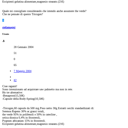
Eccipienti:gelatina alimentare,magnesio stearato.(21€)
Quale mi consigliate considerando che intendo anche assumere the verde?
Che ne pensate di questo Tricogen?
S
stefamagni
Utente
28 Gennaio 2004
51
0
65
7 Maggio 2004
#2
Ciao ragazzi!
Sono intenzionato ad acquistare saw palmetto ma non in rete.
Ho tre alternative:
-Benaprost(15,50€)
-Capsule della Body-Spring(10,50€)
-Tricogen,60 capsule da 500 mg.Peso netto 30g.Estratti secchi standardizzati di:
Serenoa Rapens 30% ac.grassi totali,
the verde 95% in polifenoli e 50% in catecline ,
ortica dionica 0,4% in fitosteroli,
Pygeum africanum 15% in fitosteroli.
Eccipienti:gelatina alimentare,magnesio stearato.(21€)