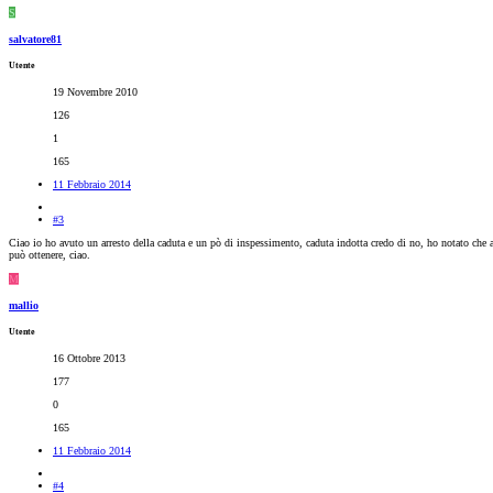
S
salvatore81
Utente
19 Novembre 2010
126
1
165
11 Febbraio 2014
#3
Ciao io ho avuto un arresto della caduta e un pò di inspessimento, caduta indotta credo di no, ho notato che 
può ottenere, ciao.
M
mallio
Utente
16 Ottobre 2013
177
0
165
11 Febbraio 2014
#4