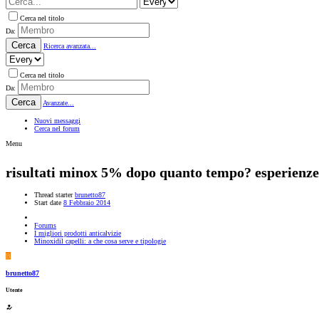
Cerca nel titolo
Da:
Cerca
Ricerca avanzata...
Cerca nel titolo
Da:
Cerca
Avanzate...
Nuovi messaggi
Cerca nel forum
Menu
risultati minox 5% dopo quanto tempo? esperienze
Thread starter
brunetto87
Start date
8 Febbraio 2014
Forums
I migliori prodotti anticalvizie
Minoxidil capelli: a che cosa serve e tipologie
B
brunetto87
Utente