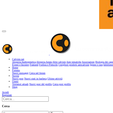
Calvizie.net
Alopecia Androgenetica
Alopecia Areata
Altre calvizie
Aree tematiche
Associazioni
Biologia dei cape
Eventi e Incontri
Featured
Forfora e Pidocchi
I migliori prodotti anticalvizie
Igiene e cura
Infoltime
Home
Forums
Nuovi messaggi
Cerca nel forum
Novità
Nuovi post
Nuovi stati in bacheca
Ultime attività
Utenti
Visitatori attuali
Nuovi post del profilo
Cerca post profilo
Shop
Accedi
Registrati
Cerca