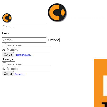
Cerca
Cerca nel titolo
Da:
Cerca
Ricerca avanzata...
Cerca nel titolo
Da:
Cerca
Avanzate...