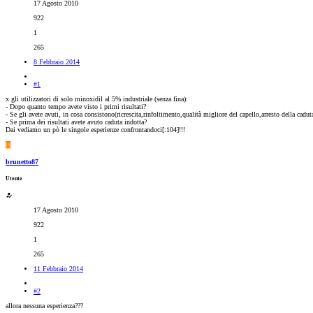
17 Agosto 2010
922
1
265
8 Febbraio 2014
#1
x gli utilizzatori di solo minoxidil al 5% industriale (senza fina):
- Dopo quanto tempo avete visto i primi risultati?
- Se gli avete avuti, in cosa consistono(ricrescita,rinfoltimento,qualità migliore del capello,arresto della caduta
- Se prima dei risultati avete avuto caduta indotta?
Dai vediamo un pò le singole esperienze confrontandoci[:104]!!!
B
brunetto87
Utente
17 Agosto 2010
922
1
265
11 Febbraio 2014
#2
allora nessuna esperienza???