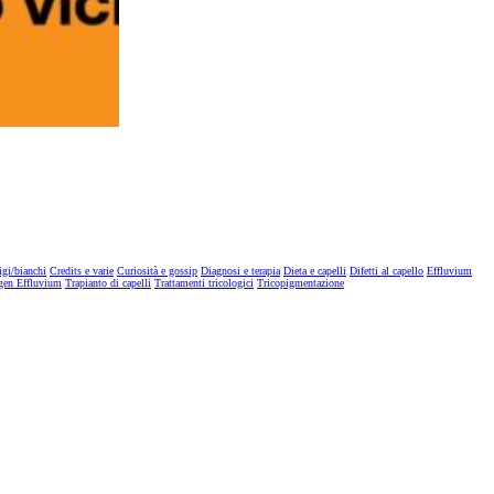
igi/bianchi
Credits e varie
Curiosità e gossip
Diagnosi e terapia
Dieta e capelli
Difetti al capello
Effluvium
gen Effluvium
Trapianto di capelli
Trattamenti tricologici
Tricopigmentazione