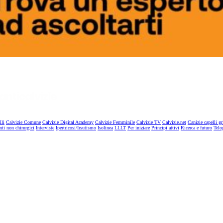
lli
Calvizie Comune
Calvizie Digital Academy
Calvizie Femminile
Calvizie TV
Calvizie.net
Canizie capelli gr
nti non chirurgici
Interviste
Ipertricosi/Irsutismo
Isolinea
LLLT
Per iniziare
Principi attivi
Ricerca e futuro
Telo