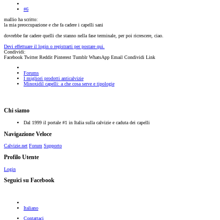
#6
mallio ha scritto:
la mia preoccupazione e che fa cadere i capelli sani
dovrebbe far cadere quelli che stanno nella fase terminale, per poi ricrescere, ciao.
Devi effettuare il login o registrarti per postare qui.
Condividi:
Facebook
Twitter
Reddit
Pinterest
Tumblr
WhatsApp
Email
Condividi
Link
Forums
I migliori prodotti anticalvizie
Minoxidil capelli: a che cosa serve e tipologie
Chi siamo
Dal 1999 il portale #1 in Italia sulla calvizie e caduta dei capelli
Navigazione Veloce
Calvizie.net
Forum
Supporto
Profilo Utente
Login
Seguici su Facebook
Italiano
Contattaci