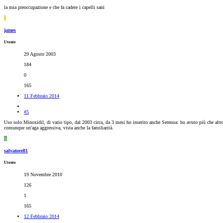
la mia preoccupazione e che fa cadere i capelli sani
J
james
Utente
29 Agosto 2003
184
0
165
11 Febbraio 2014
#5
Uso solo Minoxidil, di vario tipo, dal 2003 circa, da 3 mesi ho inserito anche Serenoa: ho avuto più che altr
comunque un'aga aggressiva, vista anche la familiarità.
S
salvatore81
Utente
19 Novembre 2010
126
1
165
12 Febbraio 2014