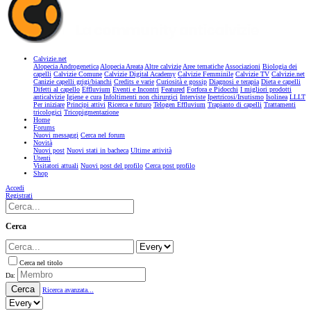
Calvizie.net
Alopecia Androgenetica
Alopecia Areata
Altre calvizie
Aree tematiche
Associazioni
Biologia dei
capelli
Calvizie Comune
Calvizie Digital Academy
Calvizie Femminile
Calvizie TV
Calvizie.net
Canizie capelli grigi/bianchi
Credits e varie
Curiosità e gossip
Diagnosi e terapia
Dieta e capelli
Difetti al capello
Effluvium
Eventi e Incontri
Featured
Forfora e Pidocchi
I migliori prodotti
anticalvizie
Igiene e cura
Infoltimenti non chirurgici
Interviste
Ipertricosi/Irsutismo
Isolinea
LLLT
Per iniziare
Principi attivi
Ricerca e futuro
Telogen Effluvium
Trapianto di capelli
Trattamenti
tricologici
Tricopigmentazione
Home
Forums
Nuovi messaggi
Cerca nel forum
Novità
Nuovi post
Nuovi stati in bacheca
Ultime attività
Utenti
Visitatori attuali
Nuovi post del profilo
Cerca post profilo
Shop
Accedi
Registrati
Cerca
Cerca nel titolo
Da:
Cerca
Ricerca avanzata...