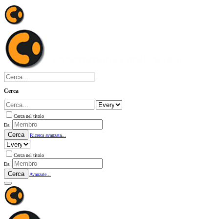
Cerca
Cerca nel titolo
Da:
Cerca
Ricerca avanzata...
Cerca nel titolo
Da:
Cerca
Avanzate...