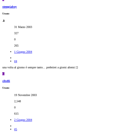
stempiaboy
Utente
31 Marzo 2003
327
0
265
1 Giugno 2004
#4
una volta al giorno è sempre tanto... preferirei a giorni alterni [
]
C
cibelli
Utente
19 Novembre 2003
2,548
0
615
2 Giugno 2004
#5