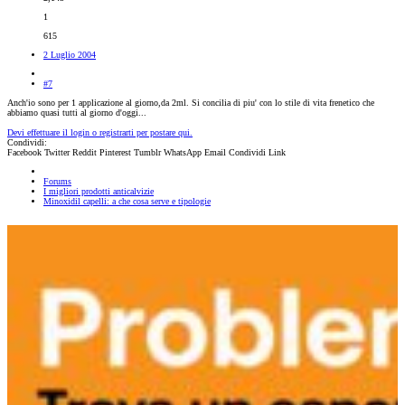
1
615
2 Luglio 2004
#7
Anch'io sono per 1 applicazione al giorno,da 2ml. Si concilia di piu' con lo stile di vita frenetico che
abbiamo quasi tutti al giorno d'oggi...
Devi effettuare il login o registrarti per postare qui.
Condividi:
Facebook
Twitter
Reddit
Pinterest
Tumblr
WhatsApp
Email
Condividi
Link
Forums
I migliori prodotti anticalvizie
Minoxidil capelli: a che cosa serve e tipologie