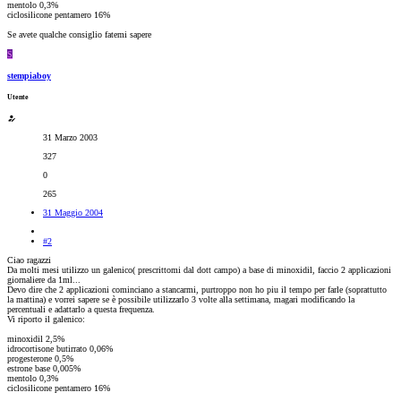
mentolo 0,3%
ciclosilicone pentamero 16%
Se avete qualche consiglio fatemi sapere
S
stempiaboy
Utente
31 Marzo 2003
327
0
265
31 Maggio 2004
#2
Ciao ragazzi
Da molti mesi utilizzo un galenico( prescrittomi dal dott campo) a base di minoxidil, faccio 2 applicazioni
giornaliere da 1ml...
Devo dire che 2 applicazioni cominciano a stancarmi, purtroppo non ho piu il tempo per farle (soprattutto
la mattina) e vorrei sapere se è possibile utilizzarlo 3 volte alla settimana, magari modificando la
percentuali e adattarlo a questa frequenza.
Vi riporto il galenico:
minoxidil 2,5%
idrocortisone butirrato 0,06%
progesterone 0,5%
estrone base 0,005%
mentolo 0,3%
ciclosilicone pentamero 16%