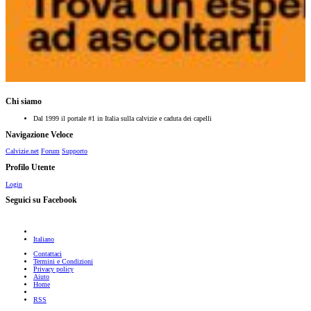
Chi siamo
Dal 1999 il portale #1 in Italia sulla calvizie e caduta dei capelli
Navigazione Veloce
Calvizie.net
Forum
Supporto
Profilo Utente
Login
Seguici su Facebook
Italiano
Contattaci
Termini e Condizioni
Privacy policy
Aiuto
Home
RSS