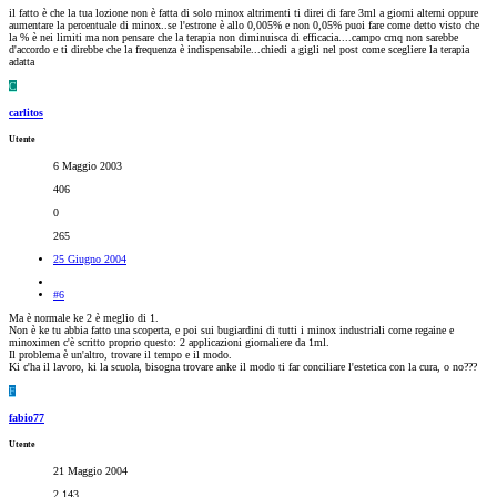
il fatto è che la tua lozione non è fatta di solo minox altrimenti ti direi di fare 3ml a giorni alterni oppure
aumentare la percentuale di minox..se l'estrone è allo 0,005% e non 0,05% puoi fare come detto visto che
la % è nei limiti ma non pensare che la terapia non diminuisca di efficacia....campo cmq non sarebbe
d'accordo e ti direbbe che la frequenza è indispensabile...chiedi a gigli nel post come scegliere la terapia
adatta
C
carlitos
Utente
6 Maggio 2003
406
0
265
25 Giugno 2004
#6
Ma è normale ke 2 è meglio di 1.
Non è ke tu abbia fatto una scoperta, e poi sui bugiardini di tutti i minox industriali come regaine e
minoximen c'è scritto proprio questo: 2 applicazioni giornaliere da 1ml.
Il problema è un'altro, trovare il tempo e il modo.
Ki c'ha il lavoro, ki la scuola, bisogna trovare anke il modo ti far conciliare l'estetica con la cura, o no???
F
fabio77
Utente
21 Maggio 2004
2,143