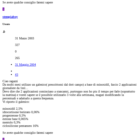
Se avete qualche consiglio fatemi sapere
S
stempiaboy
Utente
31 Marzo 2003
327
0
265
31 Maggio 2004
#3
Ciao ragazzi
Da molti mesi utilizzo un galenico( prescrittomi dal dott campo) a base di minoxidil, faccio 2 applicazioni
giornaliere da 1ml...
Devo dire che 2 applicazioni cominciano a stancarmi, purtroppo non ho piu il tempo per farle (soprattutto
la mattina) e vorrei sapere se è possibile utilizzarlo 3 volte alla settimana, magari modificando la
percentuali e adattarlo a questa frequenza.
Vi riporto il galenico:
minoxidil 2,5%
idrocortisone butirrato 0,06%
progesterone 0,5%
estrone base 0,005%
mentolo 0,3%
ciclosilicone pentamero 16%
Se avete qualche consiglio fatemi sapere
S