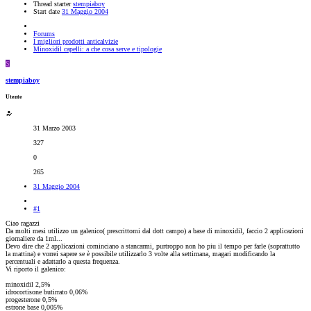
Thread starter
stempiaboy
Start date
31 Maggio 2004
Forums
I migliori prodotti anticalvizie
Minoxidil capelli: a che cosa serve e tipologie
S
stempiaboy
Utente
31 Marzo 2003
327
0
265
31 Maggio 2004
#1
Ciao ragazzi
Da molti mesi utilizzo un galenico( prescrittomi dal dott campo) a base di minoxidil, faccio 2 applicazioni
giornaliere da 1ml...
Devo dire che 2 applicazioni cominciano a stancarmi, purtroppo non ho piu il tempo per farle (soprattutto
la mattina) e vorrei sapere se è possibile utilizzarlo 3 volte alla settimana, magari modificando la
percentuali e adattarlo a questa frequenza.
Vi riporto il galenico:
minoxidil 2,5%
idrocortisone butirrato 0,06%
progesterone 0,5%
estrone base 0,005%