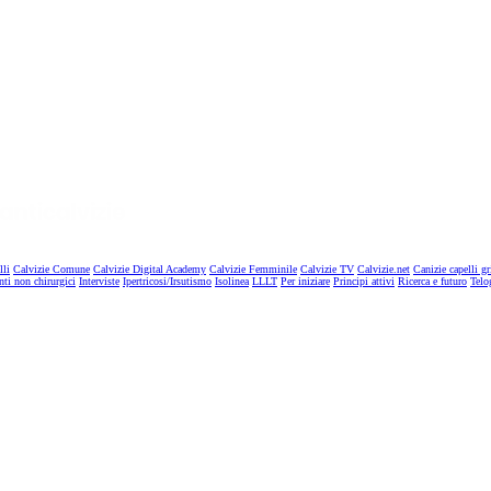
lli
Calvizie Comune
Calvizie Digital Academy
Calvizie Femminile
Calvizie TV
Calvizie.net
Canizie capelli gr
nti non chirurgici
Interviste
Ipertricosi/Irsutismo
Isolinea
LLLT
Per iniziare
Principi attivi
Ricerca e futuro
Telo