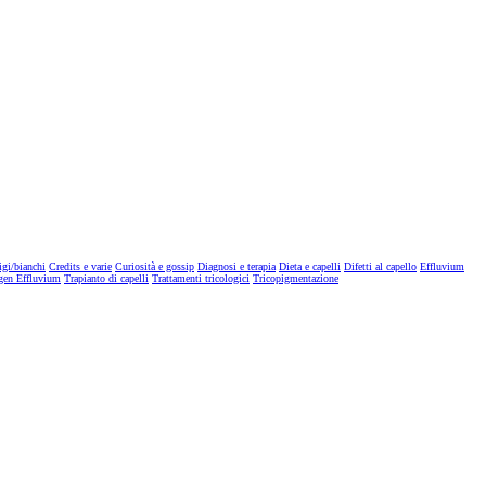
igi/bianchi
Credits e varie
Curiosità e gossip
Diagnosi e terapia
Dieta e capelli
Difetti al capello
Effluvium
gen Effluvium
Trapianto di capelli
Trattamenti tricologici
Tricopigmentazione