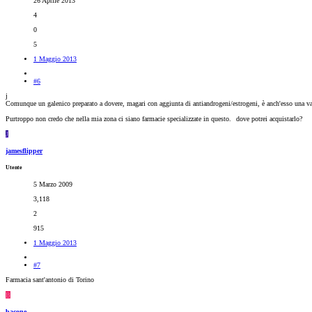
26 Aprile 2013
4
0
5
1 Maggio 2013
#6
j
Comunque un galenico preparato a dovere, magari con aggiunta di antiandrogeni/estrogeni, è anch'esso una va
Purtroppo non credo che nella mia zona ci siano farmacie specializzate in questo.
dove potrei acquistarlo?
J
jamesflipper
Utente
5 Marzo 2009
3,118
2
915
1 Maggio 2013
#7
Farmacia sant'antonio di Torino
B
bacone