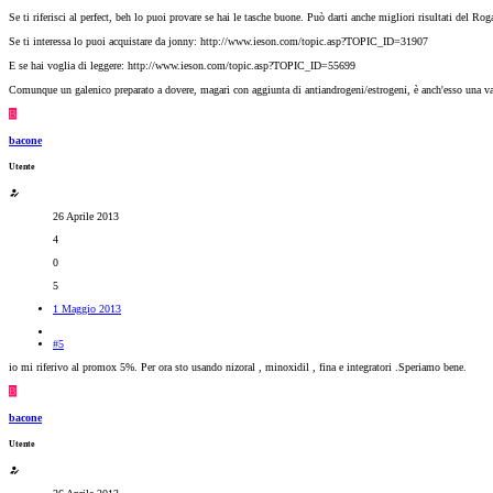
Se ti riferisci al perfect, beh lo puoi provare se hai le tasche buone. Può darti anche migliori risultati del 
Se ti interessa lo puoi acquistare da jonny: http://www.ieson.com/topic.asp?TOPIC_ID=31907
E se hai voglia di leggere: http://www.ieson.com/topic.asp?TOPIC_ID=55699
Comunque un galenico preparato a dovere, magari con aggiunta di antiandrogeni/estrogeni, è anch'esso una va
B
bacone
Utente
26 Aprile 2013
4
0
5
1 Maggio 2013
#5
io mi riferivo al promox 5%. Per ora sto usando nizoral , minoxidil , fina e integratori .Speriamo bene.
B
bacone
Utente