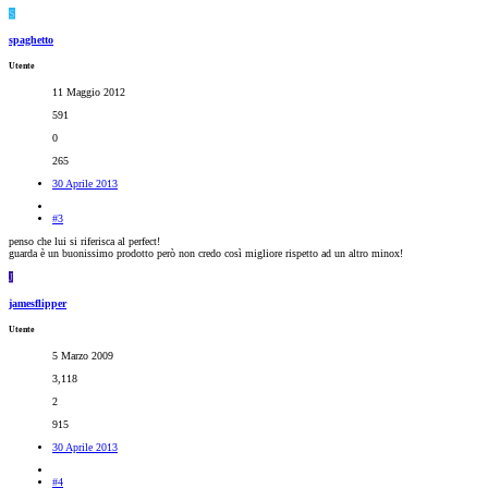
S
spaghetto
Utente
11 Maggio 2012
591
0
265
30 Aprile 2013
#3
penso che lui si riferisca al perfect!
guarda è un buonissimo prodotto però non credo così migliore rispetto ad un altro minox!
J
jamesflipper
Utente
5 Marzo 2009
3,118
2
915
30 Aprile 2013
#4