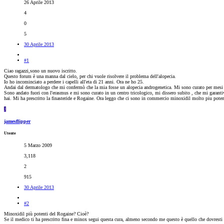
26 Aprile 2013
4
0
5
30 Aprile 2013
#1
Ciao ragazzi,sono un nuovo iscritto.
Questo forum è una manna dal cielo, per chi vuole risolvere il problema dell'alopecia.
Io ho incominciato a perdere i capelli all'eta di 21 anni. Ora ne ho 25.
Andai dal dermatologo che mi confermò che la mia fosse un alopecia androgenetica. Mi sono curato per mesi c
Sono andato fuori con l'erasmus e mi sono curato in un centro tricologico, mi dissero subito , che mi gara
hai. Mi ha prescritto la finasteride e Rogaine. Ora leggo che ci sono in commercio minoxidil molto piu potent
J
jamesflipper
Utente
5 Marzo 2009
3,118
2
915
30 Aprile 2013
#2
Minoxidil più potenti del Rogaine? Cioè?
Se il medico ti ha prescritto fina e minox segui questa cura, almeno secondo me questo è quello che dovresti 