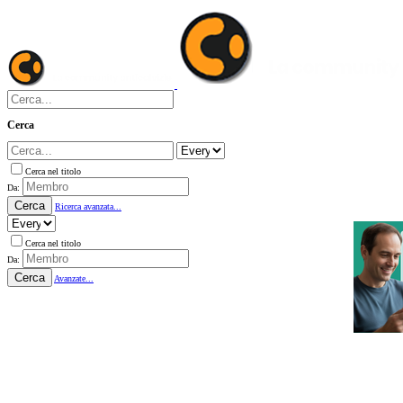
Cerca
Cerca nel titolo
Da:
Cerca
Ricerca avanzata...
Cerca nel titolo
Da:
Cerca
Avanzate...