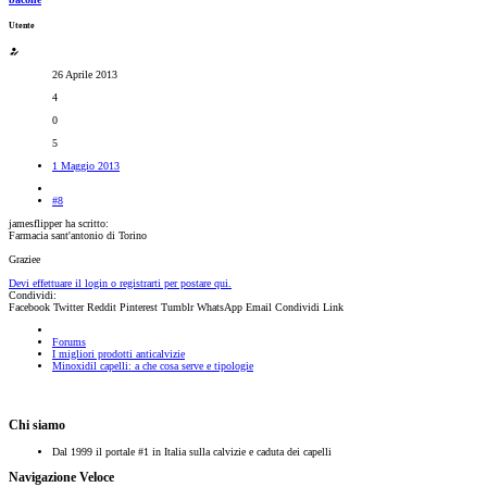
Utente
26 Aprile 2013
4
0
5
1 Maggio 2013
#8
jamesflipper ha scritto:
Farmacia sant'antonio di Torino
Graziee
Devi effettuare il login o registrarti per postare qui.
Condividi:
Facebook
Twitter
Reddit
Pinterest
Tumblr
WhatsApp
Email
Condividi
Link
Forums
I migliori prodotti anticalvizie
Minoxidil capelli: a che cosa serve e tipologie
Chi siamo
Dal 1999 il portale #1 in Italia sulla calvizie e caduta dei capelli
Navigazione Veloce