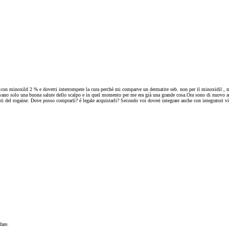
on minoxild 2 % e dovetti interrompere la cura perchè mi comparve un dermatite seb. non per il minoxidil , ma 
ntivano solo una buona salute dello scalpo e in quel momento per me era già una grande cosa.Ora sono di nuovo
i del rogaine. Dove posso comprarli? é legale acquistarli? Secondo voi dovrei integrare anche con integratori v
fare.