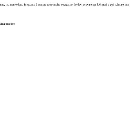
Rogaine, ma non è detto in quanto è sempre tutto molto soggettvo: lo devi provare per 5/6 mesi e poi valutare, ma 
lida opzione.