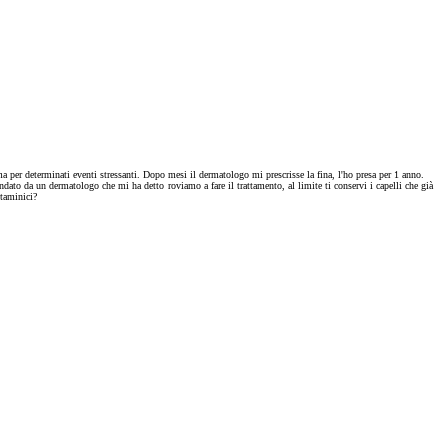
per determinati eventi stressanti. Dopo mesi il dermatologo mi prescrisse la fina, l'ho presa per 1 anno.
 andato da un dermatologo che mi ha detto
roviamo a fare il trattamento, al limite ti conservi i capelli che già
itaminici?