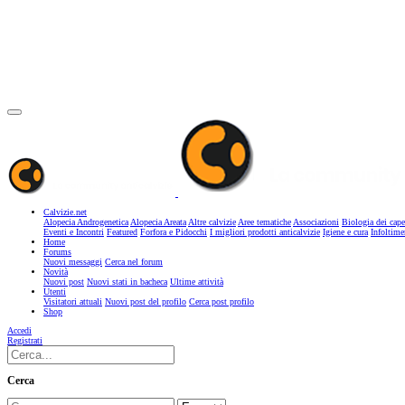
Calvizie.net
Alopecia Androgenetica
Alopecia Areata
Altre calvizie
Aree tematiche
Associazioni
Biologia dei cape
Eventi e Incontri
Featured
Forfora e Pidocchi
I migliori prodotti anticalvizie
Igiene e cura
Infoltime
Home
Forums
Nuovi messaggi
Cerca nel forum
Novità
Nuovi post
Nuovi stati in bacheca
Ultime attività
Utenti
Visitatori attuali
Nuovi post del profilo
Cerca post profilo
Shop
Accedi
Registrati
Cerca