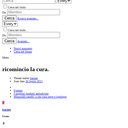
Cerca nel titolo
Da:
Cerca
Ricerca avanzata...
Cerca nel titolo
Da:
Cerca
Avanzate...
Nuovi messaggi
Cerca nel forum
Menu
ricomincio la cura.
Thread starter
bacone
Start date
30 Aprile 2013
Forums
I migliori prodotti anticalvizie
Minoxidil capelli: a che cosa serve e tipologie
B
bacone
Utente