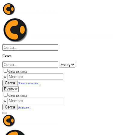
Cerca
Cerca nel titolo
Da:
Cerca
Ricerca avanzata...
Cerca nel titolo
Da:
Cerca
Avanzate...