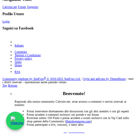
Calvizie.net
Forum
Supporto
Profilo Utente
Login
Seguici su Facebook
Italiano
Contattaci
Termini e Condizioni
Privacy policy
Aiuto
Home
RSS
®
Community platform by XenForo
© 2010-2022 XenForo Ltd.
|
Style and add-ons by ThemeHouse
- tutti
i diritti riservati - riproduzione anche parziale vietata
Top
Bottom
Benvenuto!
Registrati alla nostra community Calvizie.net, avrai accesso a contenuti e servizi riservati ai
membri:
Potrai intervenire direttamente alle discussioni con gli altri membri e con gli esperti
Potrai accedere a contenuti esclusivi sul portale e sul forum
Riceverai subito 150 Punti e potrai accedere a sconti esclusivi con la Vip Card sullo
shop partner della Community (
Hairshopeurope.com
)
Potrai partecipare a live, concorsi, e tanto altro
Registrati Subito