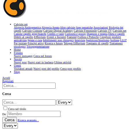
Calvizie.net
Alopecia Androgenetica
Alopecia Areata
Altre calvizie
Aree tematiche
Associazioni
Biologia dei
capelli
Calvizie Comune
Calvizie Digital Academy
Calvizie Femminile
Calvizie TV
Calvizie.net
Canizie capelli grigi/bianchi
Credits e varie
Curiosità e gossip
Diagnosi e terapia
Dieta e capelli
Difetti al capello
Effluvium
Eventi e Incontri
Featured
Forfora e Pidocchi
I migliori prodotti
anticalvizie
Igiene e cura
Infoltimenti non chirurgici
Interviste
Ipertricosi/Irsutismo
Isolinea
LLLT
Per iniziare
Principi attivi
Ricerca e futuro
Telogen Effluvium
Trapianto di capelli
Trattamenti
tricologici
Tricopigmentazione
Home
Forums
Nuovi messaggi
Cerca nel forum
Novità
Nuovi post
Nuovi stati in bacheca
Ultime attività
Utenti
Visitatori attuali
Nuovi post del profilo
Cerca post profilo
Shop
Accedi
Registrati
Cerca
Cerca nel titolo
Da:
Cerca
Ricerca avanzata...