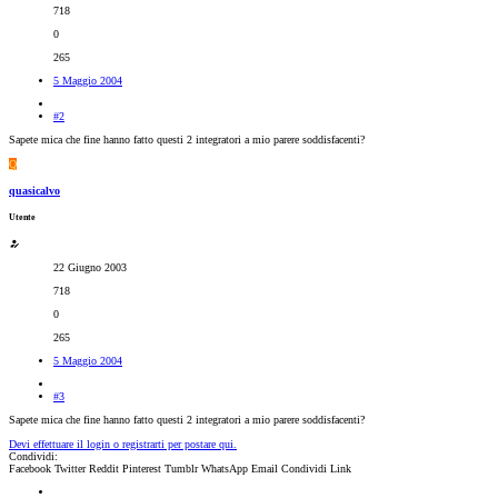
718
0
265
5 Maggio 2004
#2
Sapete mica che fine hanno fatto questi 2 integratori a mio parere soddisfacenti?
Q
quasicalvo
Utente
22 Giugno 2003
718
0
265
5 Maggio 2004
#3
Sapete mica che fine hanno fatto questi 2 integratori a mio parere soddisfacenti?
Devi effettuare il login o registrarti per postare qui.
Condividi:
Facebook
Twitter
Reddit
Pinterest
Tumblr
WhatsApp
Email
Condividi
Link