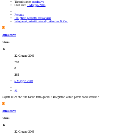
Thread starter
quasicalvo
Start date
5 Maggio 2004
Forums
I migliori prodotti anticalvizie
Integratori, estratti naturali, vitamine & Co.
Q
quasicalvo
Utente
22 Giugno 2003
718
0
265
5 Maggio 2004
#1
Sapete mica che fine hanno fatto questi 2 integratori a mio parere soddisfacenti?
Q
quasicalvo
Utente
22 Giugno 2003