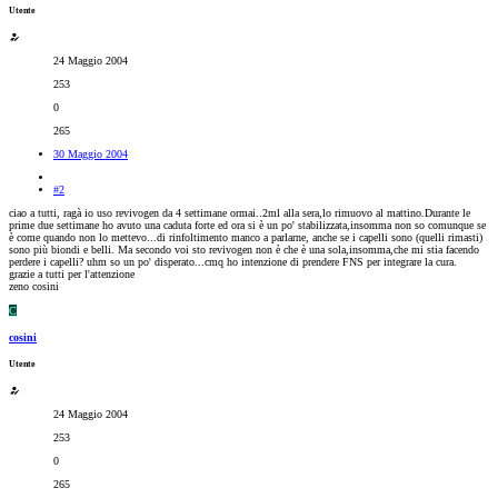
Utente
24 Maggio 2004
253
0
265
30 Maggio 2004
#2
ciao a tutti, ragà io uso revivogen da 4 settimane ormai..2ml alla sera,lo rimuovo al mattino.Durante le
prime due settimane ho avuto una caduta forte ed ora si è un po' stabilizzata,insomma non so comunque se
è come quando non lo mettevo...di rinfoltimento manco a parlarne, anche se i capelli sono (quelli rimasti)
sono più biondi e belli. Ma secondo voi sto revivogen non è che è una sola,insomma,che mi stia facendo
perdere i capelli? uhm so un po' disperato...cmq ho intenzione di prendere FNS per integrare la cura.
grazie a tutti per l'attenzione
zeno cosini
C
cosini
Utente
24 Maggio 2004
253
0
265