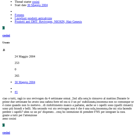
Thread starter
cosini
Start date
30 Maggio 2004
Forums
I migliori prodotti anticalvizie
Prodotti anti DHT: Revivogen, NIOXIN, Hair Genesis
C
cosini
Utente
24 Maggio 2004
253
0
265
30 Maggio 2004
#1
ciao a tutti, ragà io uso revivogen da 4 settimane ormai..2ml alla sera,lo rimuovo al mattino.Durante le
prime due settimane ho avuto una caduta forte ed ora si è un po' stabilizzata,insomma non so comunque se
è come quando non lo mettevo...di rinfoltimento manco a parlarne, anche se i capelli sono (quelli rimasti)
sono più biondi e belli. Ma secondo voi sto revivogen non è che è una sola,insomma,che mi stia facendo
perdere i capelli? uhm so un po' disperato...cmq ho intenzione di prendere FNS per integrare la cura.
grazie a tutti per l'attenzione
zeno cosini
C
cosini