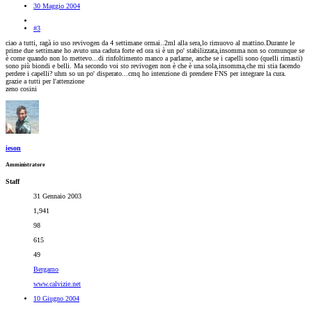
30 Maggio 2004
#3
ciao a tutti, ragà io uso revivogen da 4 settimane ormai..2ml alla sera,lo rimuovo al mattino.Durante le
prime due settimane ho avuto una caduta forte ed ora si è un po' stabilizzata,insomma non so comunque se
è come quando non lo mettevo...di rinfoltimento manco a parlarne, anche se i capelli sono (quelli rimasti)
sono più biondi e belli. Ma secondo voi sto revivogen non è che è una sola,insomma,che mi stia facendo
perdere i capelli? uhm so un po' disperato...cmq ho intenzione di prendere FNS per integrare la cura.
grazie a tutti per l'attenzione
zeno cosini
ieson
Amministratore
Staff
31 Gennaio 2003
1,941
98
615
49
Bergamo
www.calvizie.net
10 Giugno 2004