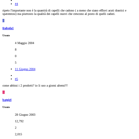
#4
ripeto l'importante non è la quantità di capelli che cadono ( a meno che siano effluvi acuti drastici e
spaventosi) ma piuttosto la qualità dei capelli nuovi che crescono al posto di quelli caduti.
F
frabofa1
Utente
4 Maggio 2004
8
0
5
11 Giugno 2004
#5
come abbini i 2 prodotti? io li uso a giorni alterni!!!
B
batgirl
Utente
28 Giugno 2003
12,792
2
2,015