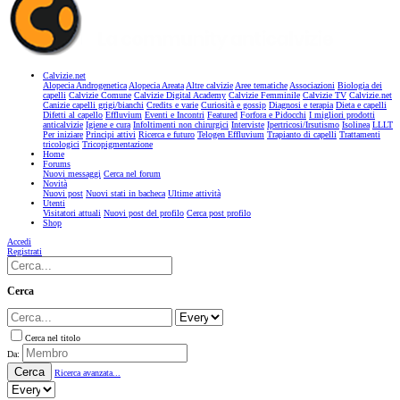
Calvizie.net
Alopecia Androgenetica
Alopecia Areata
Altre calvizie
Aree tematiche
Associazioni
Biologia dei
capelli
Calvizie Comune
Calvizie Digital Academy
Calvizie Femminile
Calvizie TV
Calvizie.net
Canizie capelli grigi/bianchi
Credits e varie
Curiosità e gossip
Diagnosi e terapia
Dieta e capelli
Difetti al capello
Effluvium
Eventi e Incontri
Featured
Forfora e Pidocchi
I migliori prodotti
anticalvizie
Igiene e cura
Infoltimenti non chirurgici
Interviste
Ipertricosi/Irsutismo
Isolinea
LLLT
Per iniziare
Principi attivi
Ricerca e futuro
Telogen Effluvium
Trapianto di capelli
Trattamenti
tricologici
Tricopigmentazione
Home
Forums
Nuovi messaggi
Cerca nel forum
Novità
Nuovi post
Nuovi stati in bacheca
Ultime attività
Utenti
Visitatori attuali
Nuovi post del profilo
Cerca post profilo
Shop
Accedi
Registrati
Cerca
Cerca nel titolo
Da:
Cerca
Ricerca avanzata...