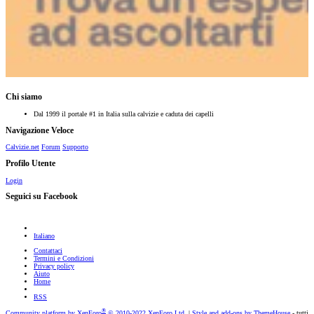
Chi siamo
Dal 1999 il portale #1 in Italia sulla calvizie e caduta dei capelli
Navigazione Veloce
Calvizie.net
Forum
Supporto
Profilo Utente
Login
Seguici su Facebook
Italiano
Contattaci
Termini e Condizioni
Privacy policy
Aiuto
Home
RSS
®
Community platform by XenForo
© 2010-2022 XenForo Ltd.
|
Style and add-ons by ThemeHouse
- tutti