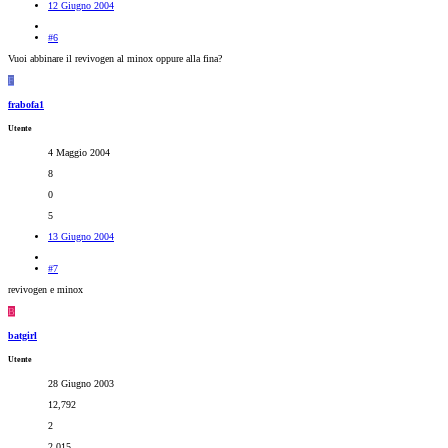
12 Giugno 2004
#6
Vuoi abbinare il revivogen al minox oppure alla fina?
F
frabofa1
Utente
4 Maggio 2004
8
0
5
13 Giugno 2004
#7
revivogen e minox
B
batgirl
Utente
28 Giugno 2003
12,792
2
2,015