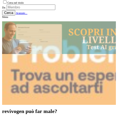
Cerca nel titolo
Da:
Cerca
Avanzate...
Menu
revivogen può far male?