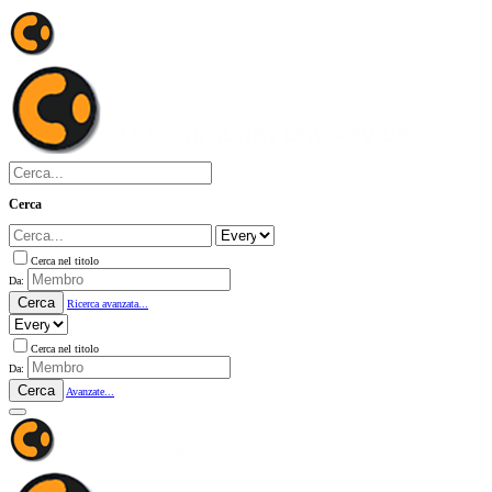
Cerca
Cerca nel titolo
Da:
Cerca
Ricerca avanzata...
Cerca nel titolo
Da:
Cerca
Avanzate...